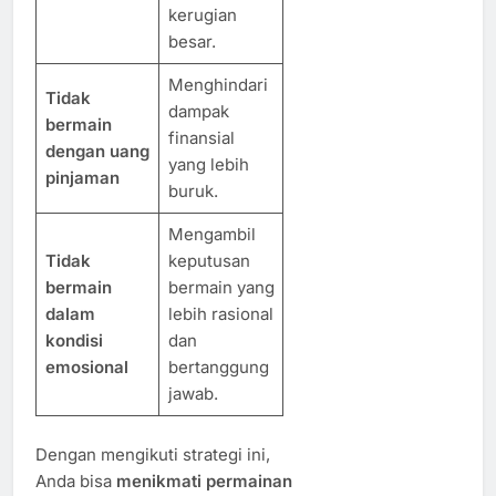
kerugian
besar.
Menghindari
Tidak
dampak
bermain
finansial
dengan uang
yang lebih
pinjaman
buruk.
Mengambil
Tidak
keputusan
bermain
bermain yang
dalam
lebih rasional
kondisi
dan
emosional
bertanggung
jawab.
Dengan mengikuti strategi ini,
Anda bisa
menikmati permainan