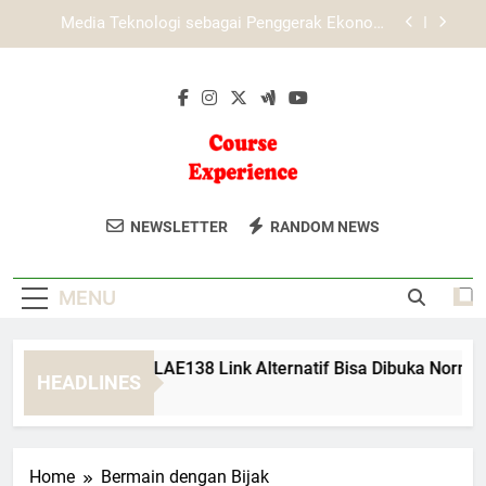
Skip
Cara Login Tiara4D dengan Mudah dan Aman di
to
Berbagai Perangkat
content
Prosedur Penghapusan Akun di Lebah4D:
Panduan Transparan dan Aman untuk Pengguna
Cara Memastikan LAE138 Link Alternatif Bisa
Dibuka Normal dengan Aman
Media Teknologi sebagai Penggerak Ekonomi
Digital di Era Modern
Course
Tingkatkan Keterampilan Anda Dengan
Cara Login Tiara4D dengan Mudah dan Aman di
NEWSLETTER
RANDOM NEWS
Berbagai Perangkat
Experience
Mengikuti Kursus Interaktif Yang
Prosedur Penghapusan Akun di Lebah4D:
Tersedia Di Course Experience.
Panduan Transparan dan Aman untuk Pengguna
MENU
ra Memastikan LAE138 Link Alternatif Bisa Dibuka Normal d
HEADLINES
Months Ago
Home
Bermain dengan Bijak