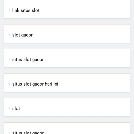
link situs slot
slot gacor
situs slot gacor
situs slot gacor hari ini
slot
situs slot gacor