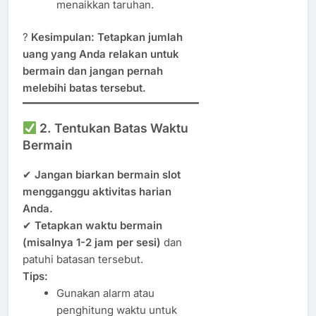
menaikkan taruhan.
?
Kesimpulan:
Tetapkan jumlah
uang yang Anda relakan untuk
bermain dan jangan pernah
melebihi batas tersebut.
2. Tentukan Batas Waktu
Bermain
✔
Jangan biarkan bermain slot
mengganggu aktivitas harian
Anda.
✔
Tetapkan waktu bermain
(misalnya 1-2 jam per sesi)
dan
patuhi batasan tersebut.
Tips:
Gunakan alarm atau
penghitung waktu untuk