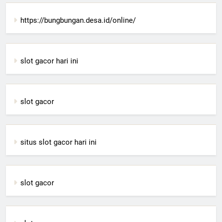
https://bungbungan.desa.id/online/
slot gacor hari ini
slot gacor
situs slot gacor hari ini
slot gacor