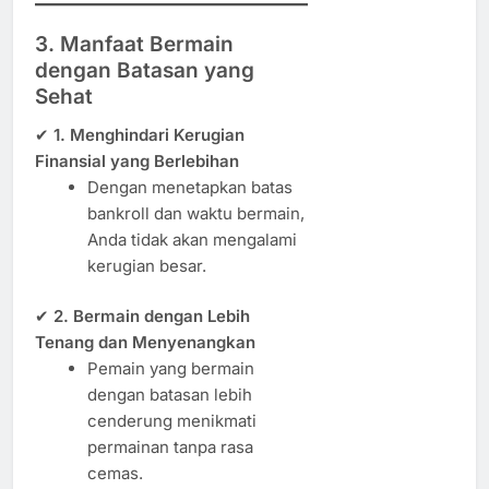
3. Manfaat Bermain
dengan Batasan yang
Sehat
✔
1. Menghindari Kerugian
Finansial yang Berlebihan
Dengan menetapkan batas
bankroll dan waktu bermain,
Anda tidak akan mengalami
kerugian besar.
✔
2. Bermain dengan Lebih
Tenang dan Menyenangkan
Pemain yang bermain
dengan batasan lebih
cenderung menikmati
permainan tanpa rasa
cemas.