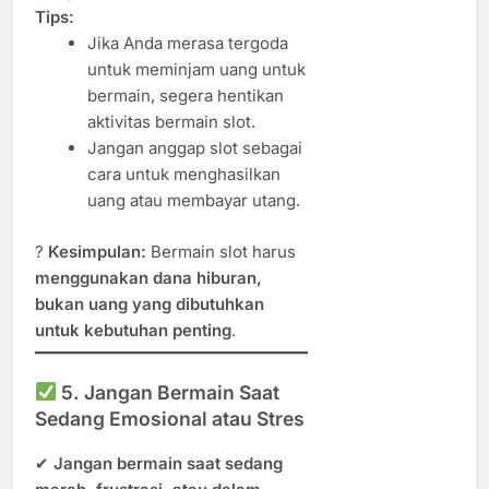
Tips:
Jika Anda merasa tergoda
untuk meminjam uang untuk
bermain, segera hentikan
aktivitas bermain slot.
Jangan anggap slot sebagai
cara untuk menghasilkan
uang atau membayar utang.
?
Kesimpulan:
Bermain slot harus
menggunakan dana hiburan,
bukan uang yang dibutuhkan
untuk kebutuhan penting
.
5. Jangan Bermain Saat
Sedang Emosional atau Stres
✔
Jangan bermain saat sedang