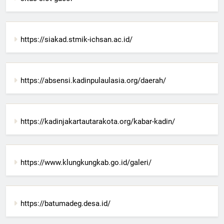
https://siakad.stmik-ichsan.ac.id/
https://absensi.kadinpulaulasia.org/daerah/
https://kadinjakartautarakota.org/kabar-kadin/
https://www.klungkungkab.go.id/galeri/
https://batumadeg.desa.id/