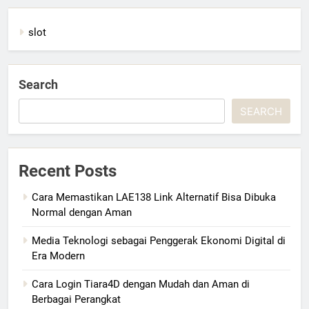
slot
Search
SEARCH
Recent Posts
Cara Memastikan LAE138 Link Alternatif Bisa Dibuka
Normal dengan Aman
Media Teknologi sebagai Penggerak Ekonomi Digital di
Era Modern
Cara Login Tiara4D dengan Mudah dan Aman di
Berbagai Perangkat