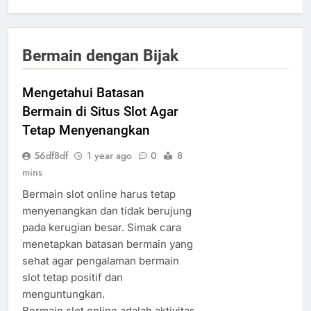
Bermain dengan Bijak
Mengetahui Batasan
Bermain di Situs Slot Agar
Tetap Menyenangkan
56df8df
1 year ago
0
8
mins
Bermain slot online harus tetap
menyenangkan dan tidak berujung
pada kerugian besar. Simak cara
menetapkan batasan bermain yang
sehat agar pengalaman bermain
slot tetap positif dan
menguntungkan.
Bermain slot online adalah aktivitas