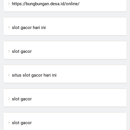
https://bungbungan.desa.id/online/
slot gacor hari ini
slot gacor
situs slot gacor hari ini
slot gacor
slot gacor