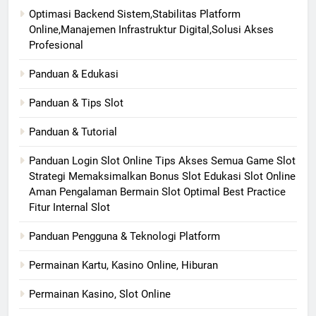
Optimasi Backend Sistem,Stabilitas Platform
Online,Manajemen Infrastruktur Digital,Solusi Akses
Profesional
Panduan & Edukasi
Panduan & Tips Slot
Panduan & Tutorial
Panduan Login Slot Online Tips Akses Semua Game Slot
Strategi Memaksimalkan Bonus Slot Edukasi Slot Online
Aman Pengalaman Bermain Slot Optimal Best Practice
Fitur Internal Slot
Panduan Pengguna & Teknologi Platform
Permainan Kartu, Kasino Online, Hiburan
Permainan Kasino, Slot Online