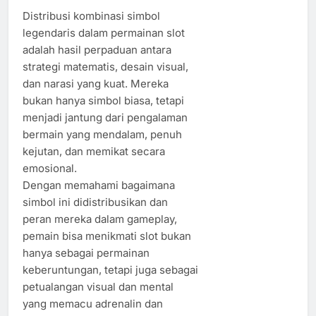
Distribusi kombinasi simbol
legendaris dalam permainan slot
adalah hasil perpaduan antara
strategi matematis, desain visual,
dan narasi yang kuat. Mereka
bukan hanya simbol biasa, tetapi
menjadi jantung dari pengalaman
bermain yang mendalam, penuh
kejutan, dan memikat secara
emosional.
Dengan memahami bagaimana
simbol ini didistribusikan dan
peran mereka dalam gameplay,
pemain bisa menikmati slot bukan
hanya sebagai permainan
keberuntungan, tetapi juga sebagai
petualangan visual dan mental
yang memacu adrenalin dan