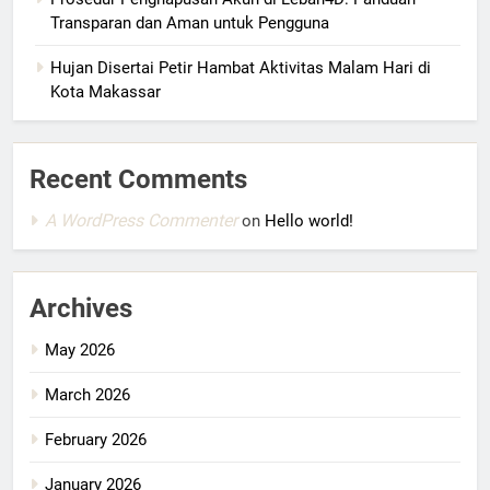
Transparan dan Aman untuk Pengguna
Hujan Disertai Petir Hambat Aktivitas Malam Hari di
Kota Makassar
Recent Comments
A WordPress Commenter
on
Hello world!
Archives
May 2026
March 2026
February 2026
January 2026