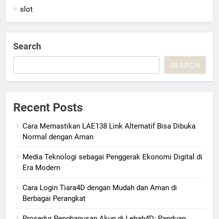
slot
Search
SEARCH
Recent Posts
Cara Memastikan LAE138 Link Alternatif Bisa Dibuka
Normal dengan Aman
Media Teknologi sebagai Penggerak Ekonomi Digital di
Era Modern
Cara Login Tiara4D dengan Mudah dan Aman di
Berbagai Perangkat
Prosedur Penghapusan Akun di Lebah4D: Panduan