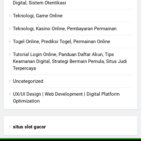
Digital, Sistem Otentikasi
Teknologi, Game Online
Teknologi, Kasino Online, Pembayaran Permainan
Togel Online, Prediksi Togel, Permainan Online
Tutorial Login Online, Panduan Daftar Akun, Tips
Keamanan Digital, Strategi Bermain Pemula, Situs Judi
Terpercaya
Uncategorized
UX/UI Design | Web Development | Digital Platform
Optimization
situs slot gacor