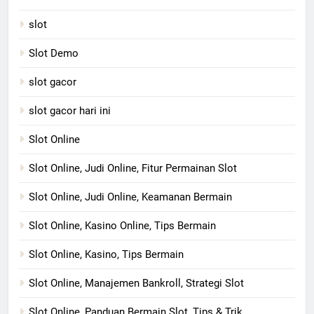
slot
Slot Demo
slot gacor
slot gacor hari ini
Slot Online
Slot Online, Judi Online, Fitur Permainan Slot
Slot Online, Judi Online, Keamanan Bermain
Slot Online, Kasino Online, Tips Bermain
Slot Online, Kasino, Tips Bermain
Slot Online, Manajemen Bankroll, Strategi Slot
Slot Online, Panduan Bermain Slot, Tips & Trik