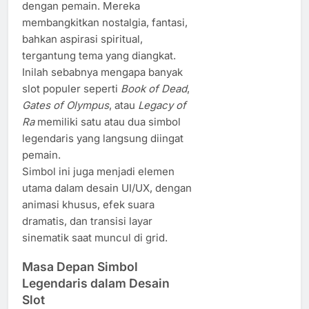
dengan pemain. Mereka
membangkitkan nostalgia, fantasi,
bahkan aspirasi spiritual,
tergantung tema yang diangkat.
Inilah sebabnya mengapa banyak
slot populer seperti
Book of Dead
,
Gates of Olympus
, atau
Legacy of
Ra
memiliki satu atau dua simbol
legendaris yang langsung diingat
pemain.
Simbol ini juga menjadi elemen
utama dalam desain UI/UX, dengan
animasi khusus, efek suara
dramatis, dan transisi layar
sinematik saat muncul di grid.
Masa Depan Simbol
Legendaris dalam Desain
Slot