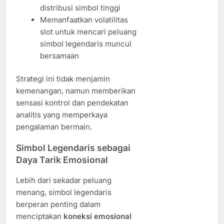
distribusi simbol tinggi
Memanfaatkan volatilitas
slot untuk mencari peluang
simbol legendaris muncul
bersamaan
Strategi ini tidak menjamin
kemenangan, namun memberikan
sensasi kontrol dan pendekatan
analitis yang memperkaya
pengalaman bermain.
Simbol Legendaris sebagai
Daya Tarik Emosional
Lebih dari sekadar peluang
menang, simbol legendaris
berperan penting dalam
menciptakan
koneksi emosional