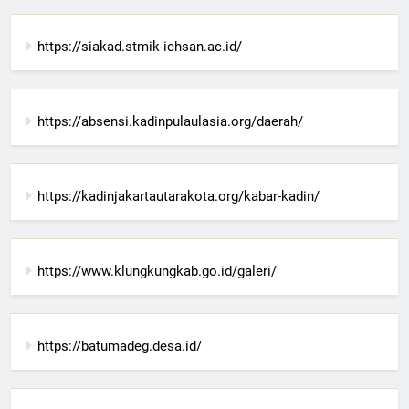
https://siakad.stmik-ichsan.ac.id/
https://absensi.kadinpulaulasia.org/daerah/
https://kadinjakartautarakota.org/kabar-kadin/
https://www.klungkungkab.go.id/galeri/
https://batumadeg.desa.id/