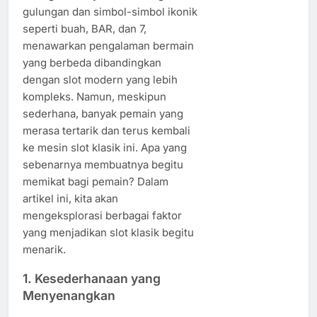
gulungan dan simbol-simbol ikonik
seperti buah, BAR, dan 7,
menawarkan pengalaman bermain
yang berbeda dibandingkan
dengan slot modern yang lebih
kompleks. Namun, meskipun
sederhana, banyak pemain yang
merasa tertarik dan terus kembali
ke mesin slot klasik ini. Apa yang
sebenarnya membuatnya begitu
memikat bagi pemain? Dalam
artikel ini, kita akan
mengeksplorasi berbagai faktor
yang menjadikan slot klasik begitu
menarik.
1.
Kesederhanaan yang
Menyenangkan