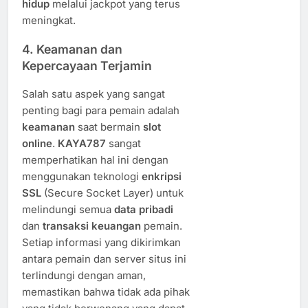
hidup
melalui jackpot yang terus
meningkat.
4.
Keamanan dan
Kepercayaan Terjamin
Salah satu aspek yang sangat
penting bagi para pemain adalah
keamanan
saat bermain
slot
online
.
KAYA787
sangat
memperhatikan hal ini dengan
menggunakan teknologi
enkripsi
SSL
(Secure Socket Layer) untuk
melindungi semua
data pribadi
dan
transaksi keuangan
pemain.
Setiap informasi yang dikirimkan
antara pemain dan server situs ini
terlindungi dengan aman,
memastikan bahwa tidak ada pihak