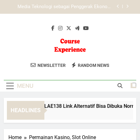
Skip
Cara Login Tiara4D dengan Mudah dan Aman di
to
Berbagai Perangkat
content
Prosedur Penghapusan Akun di Lebah4D:
Panduan Transparan dan Aman untuk Pengguna
Cara Memastikan LAE138 Link Alternatif Bisa
Dibuka Normal dengan Aman
Media Teknologi sebagai Penggerak Ekonomi
Digital di Era Modern
Course
Tingkatkan Keterampilan Anda Dengan
Cara Login Tiara4D dengan Mudah dan Aman di
NEWSLETTER
RANDOM NEWS
Berbagai Perangkat
Experience
Mengikuti Kursus Interaktif Yang
Prosedur Penghapusan Akun di Lebah4D:
Tersedia Di Course Experience.
Panduan Transparan dan Aman untuk Pengguna
MENU
ra Memastikan LAE138 Link Alternatif Bisa Dibuka Normal d
HEADLINES
onths Ago
Home
Permainan Kasino, Slot Online