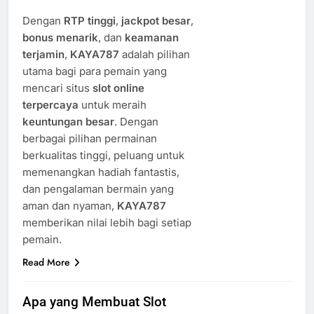
Dengan
RTP tinggi
,
jackpot besar
,
bonus menarik
, dan
keamanan
terjamin
,
KAYA787
adalah pilihan
utama bagi para pemain yang
mencari situs
slot online
terpercaya
untuk meraih
keuntungan besar
. Dengan
berbagai pilihan permainan
berkualitas tinggi, peluang untuk
memenangkan hadiah fantastis,
dan pengalaman bermain yang
aman dan nyaman,
KAYA787
memberikan nilai lebih bagi setiap
pemain.
Read More
Apa yang Membuat Slot