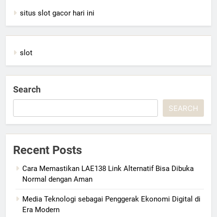
situs slot gacor hari ini
slot
Search
SEARCH
Recent Posts
Cara Memastikan LAE138 Link Alternatif Bisa Dibuka
Normal dengan Aman
Media Teknologi sebagai Penggerak Ekonomi Digital di
Era Modern