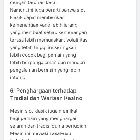
dengan taruhan kecil.
Namun, ini juga berarti bahwa slot
klasik dapat memberikan
kemenangan yang lebih jarang,
yang membuat setiap kemenangan
terasa lebih memuaskan. Volatilitas
yang lebih tinggi ini seringkali
lebih cocok bagi pemain yang
lebih berpengalaman dan mencari
pengalaman bermain yang lebih
intens.
6.
Penghargaan terhadap
Tradisi dan Warisan Kasino
Mesin slot klasik juga memikat
bagi pemain yang menghargai
sejarah dan tradisi dunia perjudian.
Mesin ini mewakili asal-usul