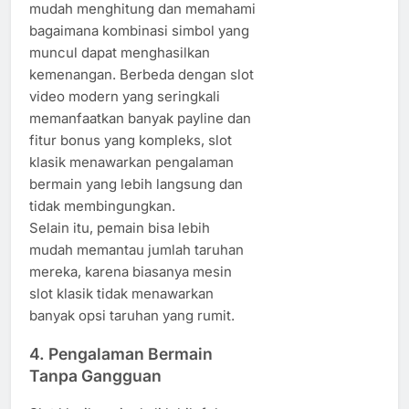
mudah menghitung dan memahami
bagaimana kombinasi simbol yang
muncul dapat menghasilkan
kemenangan. Berbeda dengan slot
video modern yang seringkali
memanfaatkan banyak payline dan
fitur bonus yang kompleks, slot
klasik menawarkan pengalaman
bermain yang lebih langsung dan
tidak membingungkan.
Selain itu, pemain bisa lebih
mudah memantau jumlah taruhan
mereka, karena biasanya mesin
slot klasik tidak menawarkan
banyak opsi taruhan yang rumit.
4.
Pengalaman Bermain
Tanpa Gangguan