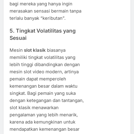
bagi mereka yang hanya ingin
merasakan sensasi bermain tanpa
terlalu banyak “keributan”.
5.
Tingkat Volatilitas yang
Sesuai
Mesin
slot klasik
biasanya
memiliki tingkat volatilitas yang
lebih tinggi dibandingkan dengan
mesin slot video modern, artinya
pemain dapat memperoleh
kemenangan besar dalam waktu
singkat. Bagi pemain yang suka
dengan ketegangan dan tantangan,
slot klasik menawarkan
pengalaman yang lebih menarik,
karena ada kemungkinan untuk
mendapatkan kemenangan besar