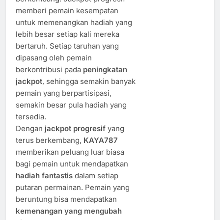
memberi pemain kesempatan
untuk memenangkan hadiah yang
lebih besar setiap kali mereka
bertaruh. Setiap taruhan yang
dipasang oleh pemain
berkontribusi pada
peningkatan
jackpot
, sehingga semakin banyak
pemain yang berpartisipasi,
semakin besar pula hadiah yang
tersedia.
Dengan
jackpot progresif
yang
terus berkembang,
KAYA787
memberikan peluang luar biasa
bagi pemain untuk mendapatkan
hadiah fantastis
dalam setiap
putaran permainan. Pemain yang
beruntung bisa mendapatkan
kemenangan yang mengubah