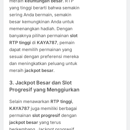
meraih
keuntungan besar
. RTP
yang tinggi berarti bahwa semakin
sering Anda bermain, semakin
besar kemungkinan Anda untuk
memenangkan hadiah. Dengan
banyaknya pilihan permainan
slot
RTP tinggi
di
KAYA787
, pemain
dapat memilih permainan yang
sesuai dengan preferensi mereka
dan meningkatkan peluang untuk
meraih
jackpot besar
.
3.
Jackpot Besar dan Slot
Progresif yang Menggiurkan
Selain menawarkan
RTP tinggi
,
KAYA787
juga memiliki berbagai
permainan
slot progresif
dengan
jackpot besar
yang terus
berkembang. Jackpot progresif