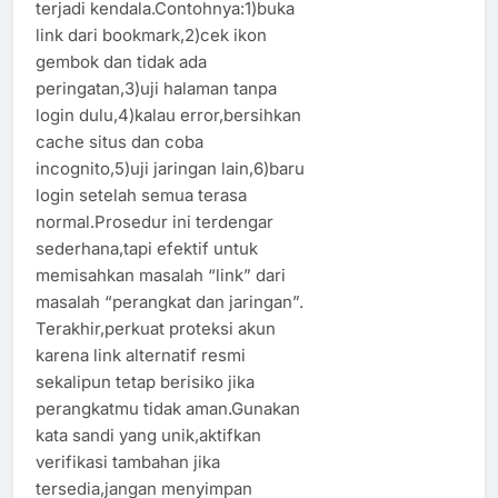
terjadi kendala.Contohnya:1)buka
link dari bookmark,2)cek ikon
gembok dan tidak ada
peringatan,3)uji halaman tanpa
login dulu,4)kalau error,bersihkan
cache situs dan coba
incognito,5)uji jaringan lain,6)baru
login setelah semua terasa
normal.Prosedur ini terdengar
sederhana,tapi efektif untuk
memisahkan masalah “link” dari
masalah “perangkat dan jaringan”.
Terakhir,perkuat proteksi akun
karena link alternatif resmi
sekalipun tetap berisiko jika
perangkatmu tidak aman.Gunakan
kata sandi yang unik,aktifkan
verifikasi tambahan jika
tersedia,jangan menyimpan