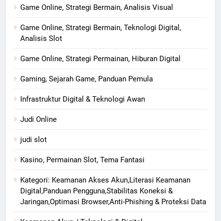
Game Online, Strategi Bermain, Analisis Visual
Game Online, Strategi Bermain, Teknologi Digital,
Analisis Slot
Game Online, Strategi Permainan, Hiburan Digital
Gaming, Sejarah Game, Panduan Pemula
Infrastruktur Digital & Teknologi Awan
Judi Online
judi slot
Kasino, Permainan Slot, Tema Fantasi
Kategori: Keamanan Akses Akun,Literasi Keamanan
Digital,Panduan Pengguna,Stabilitas Koneksi &
Jaringan,Optimasi Browser,Anti-Phishing & Proteksi Data