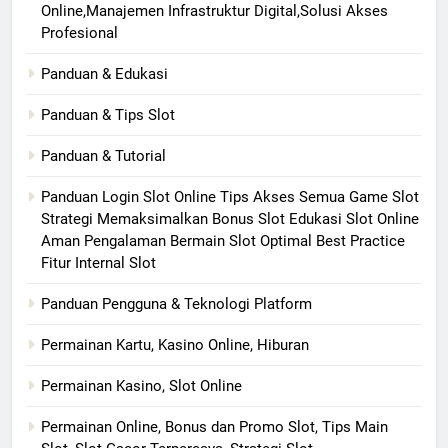
Online,Manajemen Infrastruktur Digital,Solusi Akses
Profesional
Panduan & Edukasi
Panduan & Tips Slot
Panduan & Tutorial
Panduan Login Slot Online Tips Akses Semua Game Slot
Strategi Memaksimalkan Bonus Slot Edukasi Slot Online
Aman Pengalaman Bermain Slot Optimal Best Practice
Fitur Internal Slot
Panduan Pengguna & Teknologi Platform
Permainan Kartu, Kasino Online, Hiburan
Permainan Kasino, Slot Online
Permainan Online, Bonus dan Promo Slot, Tips Main