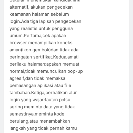
alternatif,lakukan pengecekan
keamanan halaman sebelum
login.Ada tiga lapisan pengecekan
yang realistis untuk pengguna
umum.Pertama,cek apakah
browser menampilkan koneksi
aman(ikon gembok)dan tidak ada
peringatan sertifikat.Kedua,amati
perilaku halaman:apakah memuat
normal,tidak memunculkan pop-up
agresif,dan tidak memaksa
pemasangan aplikasi atau file
tambahan.Ketiga,perhatikan alur
login yang wajar:tautan palsu
sering meminta data yang tidak
semestinya,meminta kode
berulang,atau menambahkan
langkah yang tidak pernah kamu