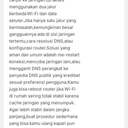
menggunakan dua jalur
berbeda:Wi-Fi dan data
seluler.Jika hanya satu jalur yang
bermasalah,kemungkinan besar
gangguannya ada di sisi jaringan
tertentu,cara resolusi DNS,atau
konfigurasi router.Solusi yang
aman dan umum adalah me-restart
koneksi,mencoba jaringan lain,atau
mengganti DNS perangkat ke
penyedia DNS publik yang kredibel
sesuai preferensi pengguna.Kamu
juga bisa reboot router jika Wi-Fi
di rumah sering tidak stabil karena
cache jaringan yang menumpuk.
Agar lebih stabil dalam jangka
panjang,buat prosedur sederhana
yang bisa kamu ulang kapan pun