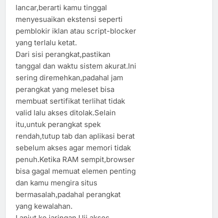
lancar,berarti kamu tinggal
menyesuaikan ekstensi seperti
pemblokir iklan atau script-blocker
yang terlalu ketat.
Dari sisi perangkat,pastikan
tanggal dan waktu sistem akurat.Ini
sering diremehkan,padahal jam
perangkat yang meleset bisa
membuat sertifikat terlihat tidak
valid lalu akses ditolak.Selain
itu,untuk perangkat spek
rendah,tutup tab dan aplikasi berat
sebelum akses agar memori tidak
penuh.Ketika RAM sempit,browser
bisa gagal memuat elemen penting
dan kamu mengira situs
bermasalah,padahal perangkat
yang kewalahan.
Lanjut ke jaringan.Uji akses