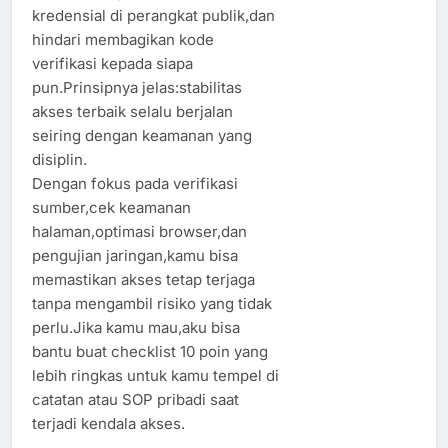
kredensial di perangkat publik,dan
hindari membagikan kode
verifikasi kepada siapa
pun.Prinsipnya jelas:stabilitas
akses terbaik selalu berjalan
seiring dengan keamanan yang
disiplin.
Dengan fokus pada verifikasi
sumber,cek keamanan
halaman,optimasi browser,dan
pengujian jaringan,kamu bisa
memastikan akses tetap terjaga
tanpa mengambil risiko yang tidak
perlu.Jika kamu mau,aku bisa
bantu buat checklist 10 poin yang
lebih ringkas untuk kamu tempel di
catatan atau SOP pribadi saat
terjadi kendala akses.