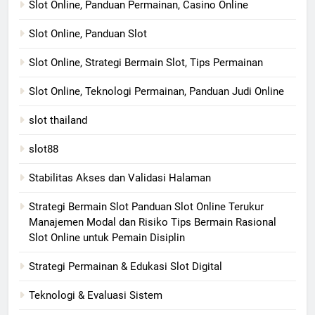
Slot Online, Panduan Permainan, Casino Online
Slot Online, Panduan Slot
Slot Online, Strategi Bermain Slot, Tips Permainan
Slot Online, Teknologi Permainan, Panduan Judi Online
slot thailand
slot88
Stabilitas Akses dan Validasi Halaman
Strategi Bermain Slot Panduan Slot Online Terukur
Manajemen Modal dan Risiko Tips Bermain Rasional
Slot Online untuk Pemain Disiplin
Strategi Permainan & Edukasi Slot Digital
Teknologi & Evaluasi Sistem