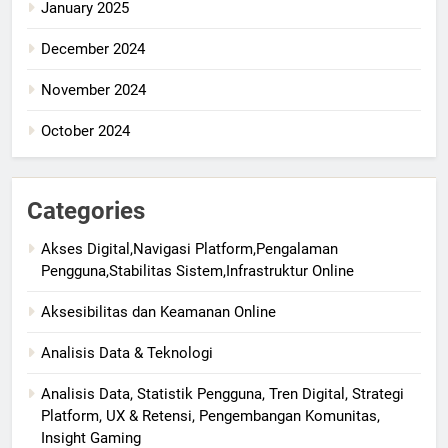
January 2025
December 2024
November 2024
October 2024
Categories
Akses Digital,Navigasi Platform,Pengalaman
Pengguna,Stabilitas Sistem,Infrastruktur Online
Aksesibilitas dan Keamanan Online
Analisis Data & Teknologi
Analisis Data, Statistik Pengguna, Tren Digital, Strategi
Platform, UX & Retensi, Pengembangan Komunitas,
Insight Gaming