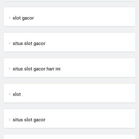
slot gacor
situs slot gacor
situs slot gacor hari ini
slot
situs slot gacor