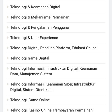
Teknologi & Keamanan Digital
Teknologi & Mekanisme Permainan
Teknologi & Pengalaman Pengguna
Teknologi & User Experience
Teknologi Digital, Panduan Platform, Edukasi Online
Teknologi Game Digital
Teknologi Informasi, Infrastruktur Digital, Keamanan
Data, Manajemen Sistem
Teknologi Informasi, Keamanan Siber, Infrastruktur
Digital, Sistem Otentikasi
Teknologi, Game Online
Teknologi, Kasino Online, Pembayaran Permainan