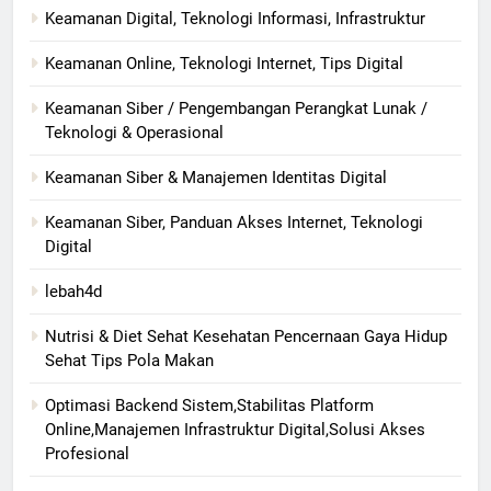
Keamanan Digital, Teknologi Informasi, Infrastruktur
Keamanan Online, Teknologi Internet, Tips Digital
Keamanan Siber / Pengembangan Perangkat Lunak /
Teknologi & Operasional
Keamanan Siber & Manajemen Identitas Digital
Keamanan Siber, Panduan Akses Internet, Teknologi
Digital
lebah4d
Nutrisi & Diet Sehat Kesehatan Pencernaan Gaya Hidup
Sehat Tips Pola Makan
Optimasi Backend Sistem,Stabilitas Platform
Online,Manajemen Infrastruktur Digital,Solusi Akses
Profesional