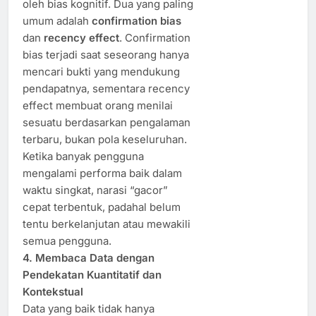
oleh bias kognitif. Dua yang paling
umum adalah
confirmation bias
dan
recency effect
. Confirmation
bias terjadi saat seseorang hanya
mencari bukti yang mendukung
pendapatnya, sementara recency
effect membuat orang menilai
sesuatu berdasarkan pengalaman
terbaru, bukan pola keseluruhan.
Ketika banyak pengguna
mengalami performa baik dalam
waktu singkat, narasi “gacor”
cepat terbentuk, padahal belum
tentu berkelanjutan atau mewakili
semua pengguna.
4. Membaca Data dengan
Pendekatan Kuantitatif dan
Kontekstual
Data yang baik tidak hanya