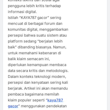
pengguna lebih kritis terhadap
informasi digital.
Istilah “KAYA787 gacor” sering
mencuat di berbagai forum dan
komunitas digital, menggambarkan
persepsi bahwa suatu sistem atau
platform sedang “berjalan lebih
baik” dibanding biasanya. Namun,
untuk memahami kebenaran di
balik klaim semacam ini,
diperlukan kemampuan membaca
data secara kritis dan metodologis.
Dalam konteks teknologi modern,
persepsi dan kenyataan sering kali
berjarak. Artikel ini akan memandu
pembaca bagaimana memilah
klaim populer seperti “
kaya787
gacor
” menggunakan pendekatan