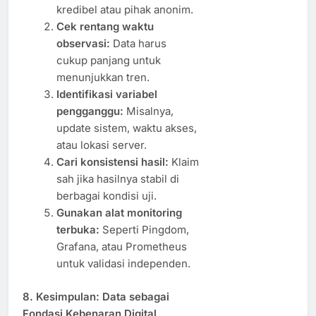
kredibel atau pihak anonim.
Cek rentang waktu
observasi:
Data harus
cukup panjang untuk
menunjukkan tren.
Identifikasi variabel
pengganggu:
Misalnya,
update sistem, waktu akses,
atau lokasi server.
Cari konsistensi hasil:
Klaim
sah jika hasilnya stabil di
berbagai kondisi uji.
Gunakan alat monitoring
terbuka:
Seperti Pingdom,
Grafana, atau Prometheus
untuk validasi independen.
8. Kesimpulan: Data sebagai
Fondasi Kebenaran Digital