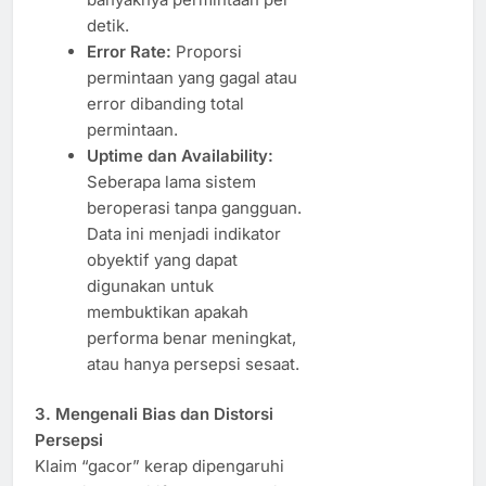
detik.
Error Rate:
Proporsi
permintaan yang gagal atau
error dibanding total
permintaan.
Uptime dan Availability:
Seberapa lama sistem
beroperasi tanpa gangguan.
Data ini menjadi indikator
obyektif yang dapat
digunakan untuk
membuktikan apakah
performa benar meningkat,
atau hanya persepsi sesaat.
3. Mengenali Bias dan Distorsi
Persepsi
Klaim “gacor” kerap dipengaruhi