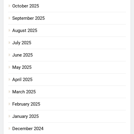
October 2025
September 2025
August 2025
July 2025
June 2025
May 2025
April 2025
March 2025
February 2025
January 2025
December 2024