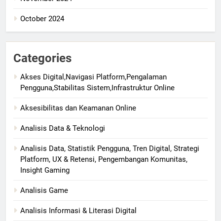
October 2024
Categories
Akses Digital,Navigasi Platform,Pengalaman
Pengguna,Stabilitas Sistem,Infrastruktur Online
Aksesibilitas dan Keamanan Online
Analisis Data & Teknologi
Analisis Data, Statistik Pengguna, Tren Digital, Strategi
Platform, UX & Retensi, Pengembangan Komunitas,
Insight Gaming
Analisis Game
Analisis Informasi & Literasi Digital