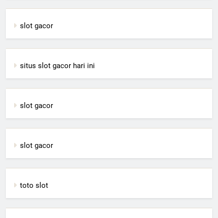
slot gacor
situs slot gacor hari ini
slot gacor
slot gacor
toto slot