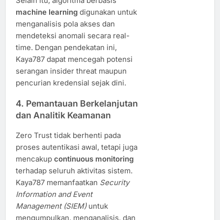
Selain itu, algoritma berbasis
machine learning
digunakan untuk
menganalisis pola akses dan
mendeteksi anomali secara real-
time. Dengan pendekatan ini,
Kaya787 dapat mencegah potensi
serangan insider threat maupun
pencurian kredensial sejak dini.
4.
Pemantauan Berkelanjutan
dan Analitik Keamanan
Zero Trust tidak berhenti pada
proses autentikasi awal, tetapi juga
mencakup
continuous monitoring
terhadap seluruh aktivitas sistem.
Kaya787 memanfaatkan
Security
Information and Event
Management (SIEM)
untuk
mengumpulkan, menganalisis, dan