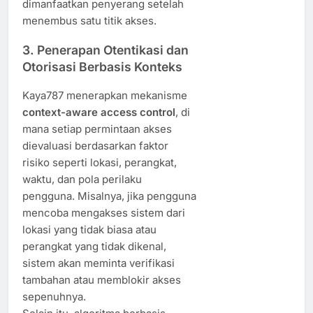
dimanfaatkan penyerang setelah
menembus satu titik akses.
3.
Penerapan Otentikasi dan
Otorisasi Berbasis Konteks
Kaya787 menerapkan mekanisme
context-aware access control
, di
mana setiap permintaan akses
dievaluasi berdasarkan faktor
risiko seperti lokasi, perangkat,
waktu, dan pola perilaku
pengguna. Misalnya, jika pengguna
mencoba mengakses sistem dari
lokasi yang tidak biasa atau
perangkat yang tidak dikenal,
sistem akan meminta verifikasi
tambahan atau memblokir akses
sepenuhnya.