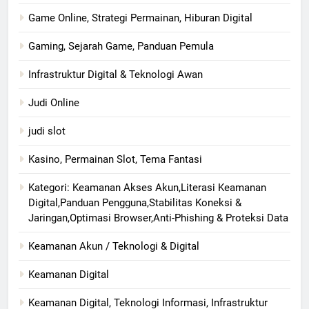
Game Online, Strategi Permainan, Hiburan Digital
Gaming, Sejarah Game, Panduan Pemula
Infrastruktur Digital & Teknologi Awan
Judi Online
judi slot
Kasino, Permainan Slot, Tema Fantasi
Kategori: Keamanan Akses Akun,Literasi Keamanan
Digital,Panduan Pengguna,Stabilitas Koneksi &
Jaringan,Optimasi Browser,Anti-Phishing & Proteksi Data
Keamanan Akun / Teknologi & Digital
Keamanan Digital
Keamanan Digital, Teknologi Informasi, Infrastruktur