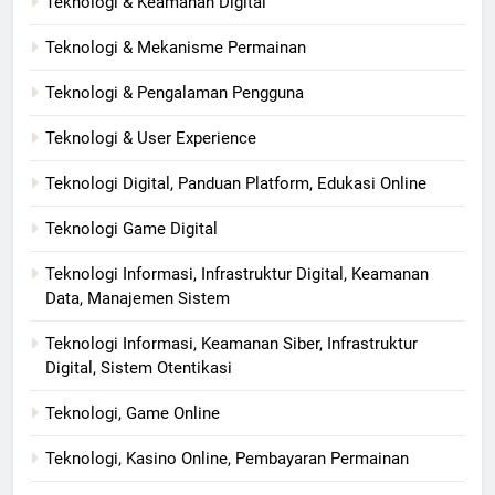
Teknologi & Keamanan Digital
Teknologi & Mekanisme Permainan
Teknologi & Pengalaman Pengguna
Teknologi & User Experience
Teknologi Digital, Panduan Platform, Edukasi Online
Teknologi Game Digital
Teknologi Informasi, Infrastruktur Digital, Keamanan
Data, Manajemen Sistem
Teknologi Informasi, Keamanan Siber, Infrastruktur
Digital, Sistem Otentikasi
Teknologi, Game Online
Teknologi, Kasino Online, Pembayaran Permainan