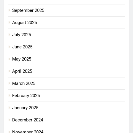
September 2025
August 2025
July 2025
June 2025
May 2025
April 2025
March 2025
February 2025
January 2025
December 2024
November 2024