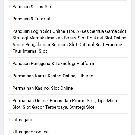
Panduan & Tips Slot
Panduan & Tutorial
Panduan Login Slot Online Tips Akses Semua Game Slot
Strategi Memaksimalkan Bonus Slot Edukasi Slot Online
Aman Pengalaman Bermain Slot Optimal Best Practice
Fitur Internal Slot
Panduan Pengguna & Teknologi Platform
Permainan Kartu, Kasino Online, Hiburan
Permainan Kasino, Slot Online
Permainan Online, Bonus dan Promo Slot, Tips Main
Slot, Slot Gacor Terpercaya, Strategi Slot
situs gacor
situs gacor online