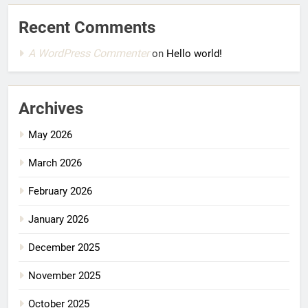
Recent Comments
A WordPress Commenter
on
Hello world!
Archives
May 2026
March 2026
February 2026
January 2026
December 2025
November 2025
October 2025