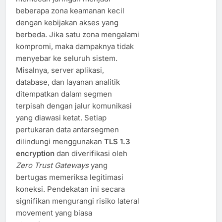
beberapa zona keamanan kecil
dengan kebijakan akses yang
berbeda. Jika satu zona mengalami
kompromi, maka dampaknya tidak
menyebar ke seluruh sistem.
Misalnya, server aplikasi,
database, dan layanan analitik
ditempatkan dalam segmen
terpisah dengan jalur komunikasi
yang diawasi ketat. Setiap
pertukaran data antarsegmen
dilindungi menggunakan
TLS 1.3
encryption
dan diverifikasi oleh
Zero Trust Gateways
yang
bertugas memeriksa legitimasi
koneksi. Pendekatan ini secara
signifikan mengurangi risiko lateral
movement yang biasa