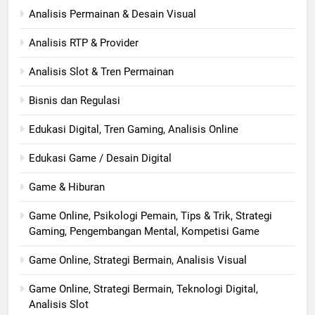
Analisis Permainan & Desain Visual
Analisis RTP & Provider
Analisis Slot & Tren Permainan
Bisnis dan Regulasi
Edukasi Digital, Tren Gaming, Analisis Online
Edukasi Game / Desain Digital
Game & Hiburan
Game Online, Psikologi Pemain, Tips & Trik, Strategi
Gaming, Pengembangan Mental, Kompetisi Game
Game Online, Strategi Bermain, Analisis Visual
Game Online, Strategi Bermain, Teknologi Digital,
Analisis Slot