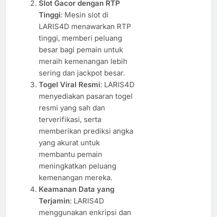
Slot Gacor dengan RTP
Tinggi
: Mesin slot di
LARIS4D menawarkan RTP
tinggi, memberi peluang
besar bagi pemain untuk
meraih kemenangan lebih
sering dan jackpot besar.
Togel Viral Resmi
: LARIS4D
menyediakan pasaran togel
resmi yang sah dan
terverifikasi, serta
memberikan prediksi angka
yang akurat untuk
membantu pemain
meningkatkan peluang
kemenangan mereka.
Keamanan Data yang
Terjamin
: LARIS4D
menggunakan enkripsi dan