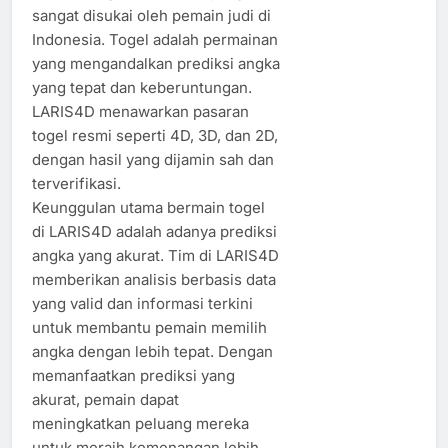
sangat disukai oleh pemain judi di
Indonesia. Togel adalah permainan
yang mengandalkan prediksi angka
yang tepat dan keberuntungan.
LARIS4D menawarkan pasaran
togel resmi seperti 4D, 3D, dan 2D,
dengan hasil yang dijamin sah dan
terverifikasi.
Keunggulan utama bermain togel
di LARIS4D adalah adanya prediksi
angka yang akurat. Tim di LARIS4D
memberikan analisis berbasis data
yang valid dan informasi terkini
untuk membantu pemain memilih
angka dengan lebih tepat. Dengan
memanfaatkan prediksi yang
akurat, pemain dapat
meningkatkan peluang mereka
untuk meraih kemenangan lebih