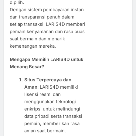
dipilih.
Dengan sistem pembayaran instan
dan transparansi penuh dalam
setiap transaksi, LARIS4D memberi
pemain kenyamanan dan rasa puas
saat bermain dan menarik
kemenangan mereka.
Mengapa Memilih LARIS4D untuk
Menang Besar?
Situs Terpercaya dan
Aman
: LARIS4D memiliki
lisensi resmi dan
menggunakan teknologi
enkripsi untuk melindungi
data pribadi serta transaksi
pemain, memberikan rasa
aman saat bermain.