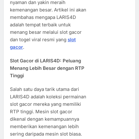
nyaman dan yakin meraih
kemenangan besar. Artikel ini akan
membahas mengapa LARIS4D
adalah tempat terbaik untuk
menang besar melalui slot gacor
dan togel viral resmi yang
slot
gacor
.
Slot Gacor di LARIS4D: Peluang
Menang Lebih Besar dengan RTP
Tinggi
Salah satu daya tarik utama dari
LARIS4D adalah koleksi permainan
slot gacor mereka yang memiliki
RTP tinggi. Mesin slot gacor
dikenal dengan kemampuannya
memberikan kemenangan lebih
sering daripada mesin slot biasa.