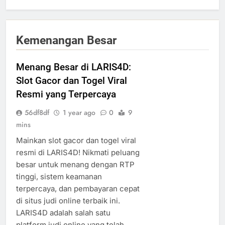
Kemenangan Besar
Menang Besar di LARIS4D:
Slot Gacor dan Togel Viral
Resmi yang Terpercaya
56df8df
1 year ago
0
9
mins
Mainkan slot gacor dan togel viral
resmi di LARIS4D! Nikmati peluang
besar untuk menang dengan RTP
tinggi, sistem keamanan
terpercaya, dan pembayaran cepat
di situs judi online terbaik ini.
LARIS4D adalah salah satu
platform judi online yang telah