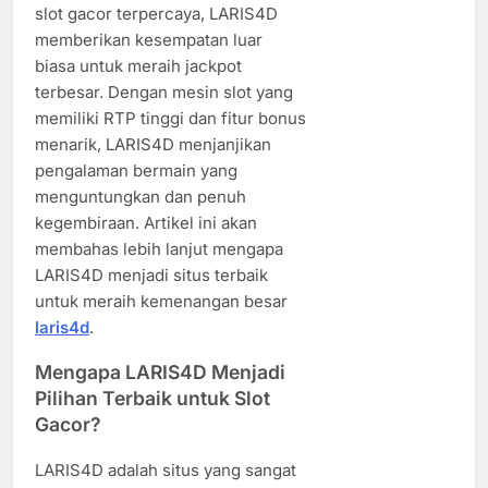
slot gacor terpercaya, LARIS4D
memberikan kesempatan luar
biasa untuk meraih jackpot
terbesar. Dengan mesin slot yang
memiliki RTP tinggi dan fitur bonus
menarik, LARIS4D menjanjikan
pengalaman bermain yang
menguntungkan dan penuh
kegembiraan. Artikel ini akan
membahas lebih lanjut mengapa
LARIS4D menjadi situs terbaik
untuk meraih kemenangan besar
laris4d
.
Mengapa LARIS4D Menjadi
Pilihan Terbaik untuk Slot
Gacor?
LARIS4D adalah situs yang sangat