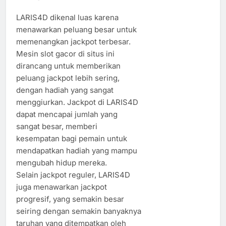
LARIS4D dikenal luas karena
menawarkan peluang besar untuk
memenangkan jackpot terbesar.
Mesin slot gacor di situs ini
dirancang untuk memberikan
peluang jackpot lebih sering,
dengan hadiah yang sangat
menggiurkan. Jackpot di LARIS4D
dapat mencapai jumlah yang
sangat besar, memberi
kesempatan bagi pemain untuk
mendapatkan hadiah yang mampu
mengubah hidup mereka.
Selain jackpot reguler, LARIS4D
juga menawarkan jackpot
progresif, yang semakin besar
seiring dengan semakin banyaknya
taruhan yang ditempatkan oleh