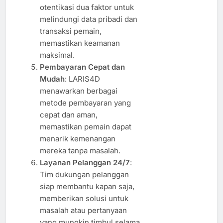
otentikasi dua faktor untuk
melindungi data pribadi dan
transaksi pemain,
memastikan keamanan
maksimal.
Pembayaran Cepat dan
Mudah
: LARIS4D
menawarkan berbagai
metode pembayaran yang
cepat dan aman,
memastikan pemain dapat
menarik kemenangan
mereka tanpa masalah.
Layanan Pelanggan 24/7
:
Tim dukungan pelanggan
siap membantu kapan saja,
memberikan solusi untuk
masalah atau pertanyaan
yang mungkin timbul selama