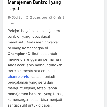
Manajemen Bankroll yang
Tepat
56df8df
2 years ago
0
9
mins
Pelajari bagaimana manajemen
bankroll yang tepat dapat
membantu Anda meningkatkan
peluang kemenangan di
Champion4D
. Ikuti tips untuk
mengelola anggaran permainan
Anda agar lebih menguntungkan.
Bermain mesin slot online di
champion4d
, dapat menjadi
pengalaman yang seru dan
menguntungkan, tetapi tanpa
manajemen bankroll
yang tepat,
kemenangan besar bisa menjadi
sangat sulit untuk dicapai.