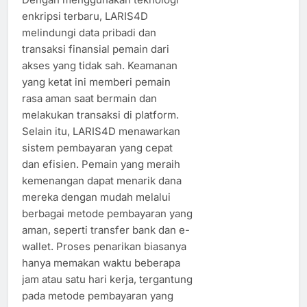
enkripsi terbaru, LARIS4D
melindungi data pribadi dan
transaksi finansial pemain dari
akses yang tidak sah. Keamanan
yang ketat ini memberi pemain
rasa aman saat bermain dan
melakukan transaksi di platform.
Selain itu, LARIS4D menawarkan
sistem pembayaran yang cepat
dan efisien. Pemain yang meraih
kemenangan dapat menarik dana
mereka dengan mudah melalui
berbagai metode pembayaran yang
aman, seperti transfer bank dan e-
wallet. Proses penarikan biasanya
hanya memakan waktu beberapa
jam atau satu hari kerja, tergantung
pada metode pembayaran yang