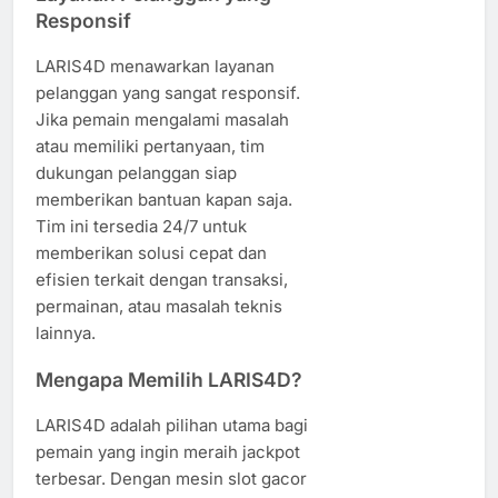
Responsif
LARIS4D menawarkan layanan
pelanggan yang sangat responsif.
Jika pemain mengalami masalah
atau memiliki pertanyaan, tim
dukungan pelanggan siap
memberikan bantuan kapan saja.
Tim ini tersedia 24/7 untuk
memberikan solusi cepat dan
efisien terkait dengan transaksi,
permainan, atau masalah teknis
lainnya.
Mengapa Memilih LARIS4D?
LARIS4D adalah pilihan utama bagi
pemain yang ingin meraih jackpot
terbesar. Dengan mesin slot gacor