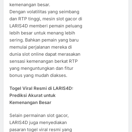
kemenangan besar.
Dengan volatilitas yang seimbang
dan RTP tinggi, mesin slot gacor di
LARIS4D memberi pemain peluang
lebih besar untuk menang lebih
sering. Bahkan pemain yang baru
memulai perjalanan mereka di
dunia slot online dapat merasakan
sensasi kemenangan berkat RTP
yang menguntungkan dan fitur
bonus yang mudah diakses.
Togel Viral Resmi di LARIS4D:
Prediksi Akurat untuk
Kemenangan Besar
Selain permainan slot gacor,
LARIS4D juga menyediakan
pasaran togel viral resmi yang