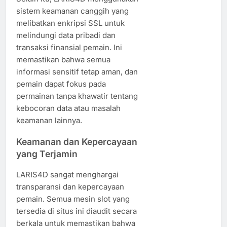
sistem keamanan canggih yang
melibatkan enkripsi SSL untuk
melindungi data pribadi dan
transaksi finansial pemain. Ini
memastikan bahwa semua
informasi sensitif tetap aman, dan
pemain dapat fokus pada
permainan tanpa khawatir tentang
kebocoran data atau masalah
keamanan lainnya.
Keamanan dan Kepercayaan
yang Terjamin
LARIS4D sangat menghargai
transparansi dan kepercayaan
pemain. Semua mesin slot yang
tersedia di situs ini diaudit secara
berkala untuk memastikan bahwa