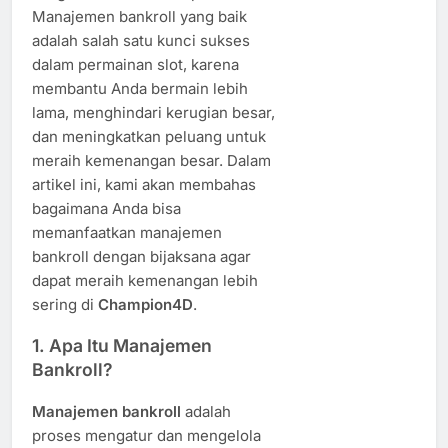
Manajemen bankroll yang baik
adalah salah satu kunci sukses
dalam permainan slot, karena
membantu Anda bermain lebih
lama, menghindari kerugian besar,
dan meningkatkan peluang untuk
meraih kemenangan besar. Dalam
artikel ini, kami akan membahas
bagaimana Anda bisa
memanfaatkan manajemen
bankroll dengan bijaksana agar
dapat meraih kemenangan lebih
sering di
Champion4D
.
1.
Apa Itu Manajemen
Bankroll?
Manajemen bankroll
adalah
proses mengatur dan mengelola