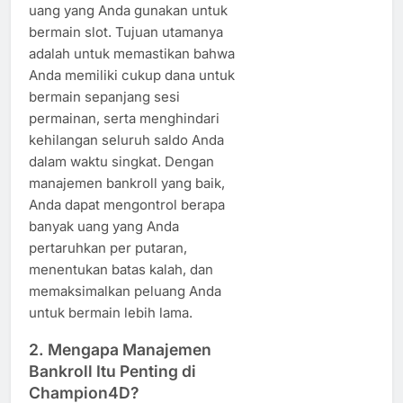
uang yang Anda gunakan untuk
bermain slot. Tujuan utamanya
adalah untuk memastikan bahwa
Anda memiliki cukup dana untuk
bermain sepanjang sesi
permainan, serta menghindari
kehilangan seluruh saldo Anda
dalam waktu singkat. Dengan
manajemen bankroll yang baik,
Anda dapat mengontrol berapa
banyak uang yang Anda
pertaruhkan per putaran,
menentukan batas kalah, dan
memaksimalkan peluang Anda
untuk bermain lebih lama.
2.
Mengapa Manajemen
Bankroll Itu Penting di
Champion4D?