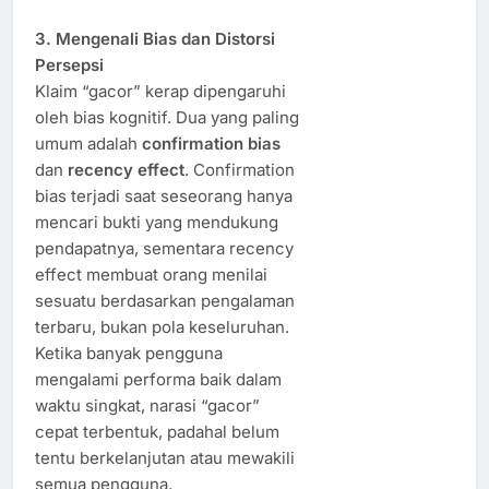
3. Mengenali Bias dan Distorsi
Persepsi
Klaim “gacor” kerap dipengaruhi
oleh bias kognitif. Dua yang paling
umum adalah
confirmation bias
dan
recency effect
. Confirmation
bias terjadi saat seseorang hanya
mencari bukti yang mendukung
pendapatnya, sementara recency
effect membuat orang menilai
sesuatu berdasarkan pengalaman
terbaru, bukan pola keseluruhan.
Ketika banyak pengguna
mengalami performa baik dalam
waktu singkat, narasi “gacor”
cepat terbentuk, padahal belum
tentu berkelanjutan atau mewakili
semua pengguna.