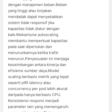
dengan manajemen beban.Beban
yang tinggi atau lonjakan
mendadak dapat menyebabkan
sistem tidak responsif jika
kapasitas tidak diatur dengan
baik.Mekanisme autoscaling
membantu memperkuat kapasitas
pada saat diperlukan dan
menurunkannya ketika trafik
menurun.Penyesuaian ini menjaga
keseimbangan antara kinerja dan
efisiensi sumber daya.Model
scaling berbasis metrik yang tepat
seperti p95 latency atau
concurrency per pod lebih akurat
daripada hanya berbasis CPU.
Konsistensi respons menjadi
parameter lain yang memengaruhi