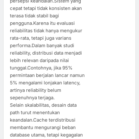
persepsi keandalan.Sistem yang
cepat tetapi tidak konsisten akan
terasa tidak stabil bagi
pengguna.Karena itu evaluasi
reliabilitas tidak hanya mengukur
rata-rata, tetapi juga varians
performa.Dalam banyak studi
reliability, distribusi data menjadi
lebih relevan daripada nilai
tunggal.Contohnya, jika 95%
permintaan berjalan lancar namun
5% mengalami lonjakan latency,
artinya reliability belum
sepenuhnya terjaga.
Selain skalabilitas, desain data
path turut menentukan
keandalan.Cache terdistribusi
membantu mengurangi beban
database utama, tetapi kegagalan