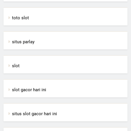
toto slot
situs parlay
slot
slot gacor hari ini
situs slot gacor hari ini