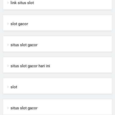
link situs slot
slot gacor
situs slot gacor
situs slot gacor hari ini
slot
situs slot gacor