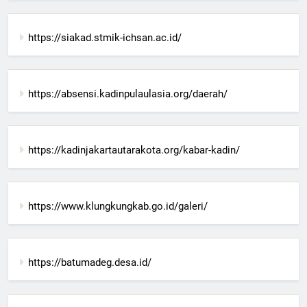
https://siakad.stmik-ichsan.ac.id/
https://absensi.kadinpulaulasia.org/daerah/
https://kadinjakartautarakota.org/kabar-kadin/
https://www.klungkungkab.go.id/galeri/
https://batumadeg.desa.id/