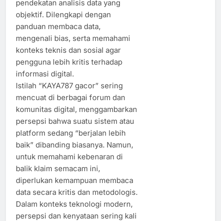
pendekatan analisis data yang
objektif. Dilengkapi dengan
panduan membaca data,
mengenali bias, serta memahami
konteks teknis dan sosial agar
pengguna lebih kritis terhadap
informasi digital.
Istilah “KAYA787 gacor” sering
mencuat di berbagai forum dan
komunitas digital, menggambarkan
persepsi bahwa suatu sistem atau
platform sedang “berjalan lebih
baik” dibanding biasanya. Namun,
untuk memahami kebenaran di
balik klaim semacam ini,
diperlukan kemampuan membaca
data secara kritis dan metodologis.
Dalam konteks teknologi modern,
persepsi dan kenyataan sering kali