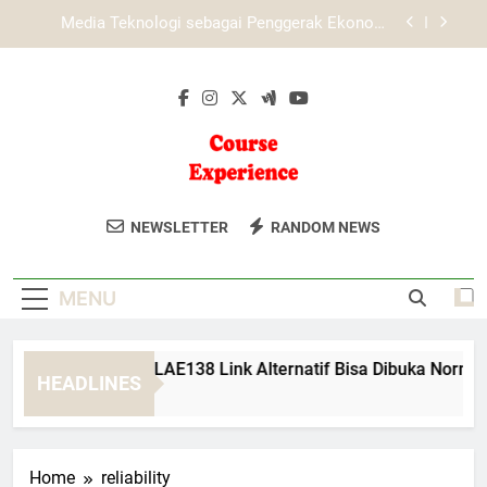
Skip
Cara Login Tiara4D dengan Mudah dan Aman di
to
Berbagai Perangkat
content
Prosedur Penghapusan Akun di Lebah4D:
Panduan Transparan dan Aman untuk Pengguna
Cara Memastikan LAE138 Link Alternatif Bisa
Dibuka Normal dengan Aman
Media Teknologi sebagai Penggerak Ekonomi
Digital di Era Modern
Course
Tingkatkan Keterampilan Anda Dengan
Cara Login Tiara4D dengan Mudah dan Aman di
NEWSLETTER
RANDOM NEWS
Berbagai Perangkat
Experience
Mengikuti Kursus Interaktif Yang
Prosedur Penghapusan Akun di Lebah4D:
Tersedia Di Course Experience.
Panduan Transparan dan Aman untuk Pengguna
MENU
ra Memastikan LAE138 Link Alternatif Bisa Dibuka Normal d
HEADLINES
onths Ago
Home
reliability