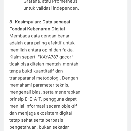
Grafana, atau Prometheus
untuk validasi independen.
8. Kesimpulan: Data sebagai
Fondasi Kebenaran Digital
Membaca data dengan benar
adalah cara paling efektif untuk
memilah antara opini dan fakta.
Klaim seperti “KAYA787 gacor”
tidak bisa ditelan mentah-mentah
tanpa bukti kuantitatif dan
transparansi metodologi. Dengan
memahami parameter teknis,
mengenali bias, serta menerapkan
prinsip E-E-A-T, pengguna dapat
menilai informasi secara objektif
dan menjaga ekosistem digital
tetap sehat serta berbasis
pengetahuan, bukan sekadar