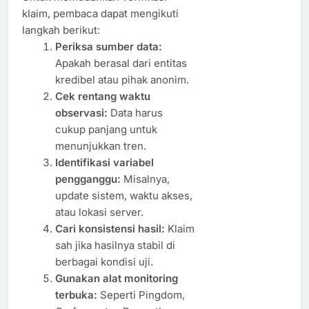
klaim, pembaca dapat mengikuti
langkah berikut:
Periksa sumber data:
Apakah berasal dari entitas
kredibel atau pihak anonim.
Cek rentang waktu
observasi:
Data harus
cukup panjang untuk
menunjukkan tren.
Identifikasi variabel
pengganggu:
Misalnya,
update sistem, waktu akses,
atau lokasi server.
Cari konsistensi hasil:
Klaim
sah jika hasilnya stabil di
berbagai kondisi uji.
Gunakan alat monitoring
terbuka:
Seperti Pingdom,