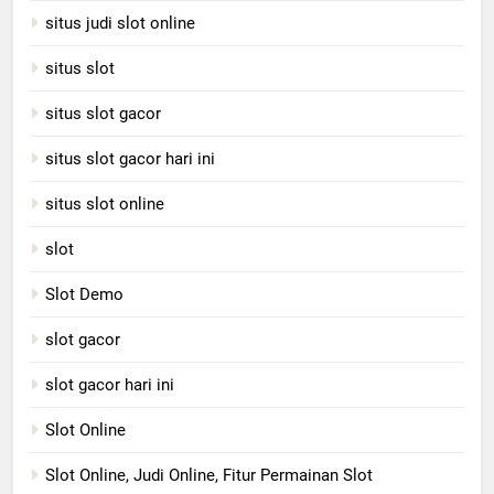
situs judi slot online
situs slot
situs slot gacor
situs slot gacor hari ini
situs slot online
slot
Slot Demo
slot gacor
slot gacor hari ini
Slot Online
Slot Online, Judi Online, Fitur Permainan Slot