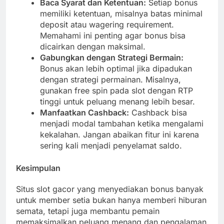
Baca Syarat dan Ketentuan:
Setiap bonus
memiliki ketentuan, misalnya batas minimal
deposit atau wagering requirement.
Memahami ini penting agar bonus bisa
dicairkan dengan maksimal.
Gabungkan dengan Strategi Bermain:
Bonus akan lebih optimal jika dipadukan
dengan strategi permainan. Misalnya,
gunakan free spin pada slot dengan RTP
tinggi untuk peluang menang lebih besar.
Manfaatkan Cashback:
Cashback bisa
menjadi modal tambahan ketika mengalami
kekalahan. Jangan abaikan fitur ini karena
sering kali menjadi penyelamat saldo.
Kesimpulan
Situs slot gacor yang menyediakan bonus banyak
untuk member setia bukan hanya memberi hiburan
semata, tetapi juga membantu pemain
memaksimalkan peluang menang dan pengalaman