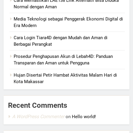
Cara Memastikan LAE138 Link Alternatif Bisa Dibuka
Normal dengan Aman
Media Teknologi sebagai Penggerak Ekonomi Digital di
Era Modern
Cara Login Tiara4D dengan Mudah dan Aman di
Berbagai Perangkat
Prosedur Penghapusan Akun di Lebah4D: Panduan
Transparan dan Aman untuk Pengguna
Hujan Disertai Petir Hambat Aktivitas Malam Hari di
Kota Makassar
Recent Comments
A WordPress Commenter
on
Hello world!