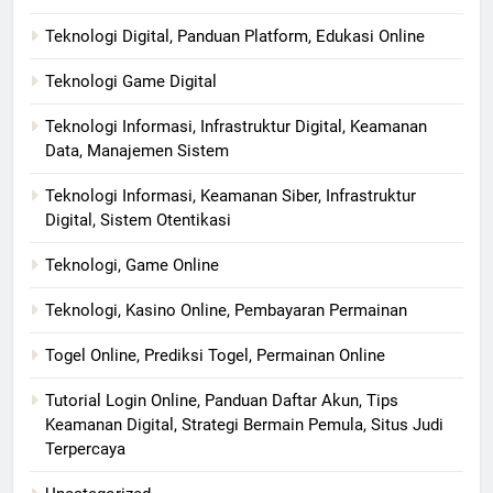
Teknologi Digital, Panduan Platform, Edukasi Online
Teknologi Game Digital
Teknologi Informasi, Infrastruktur Digital, Keamanan
Data, Manajemen Sistem
Teknologi Informasi, Keamanan Siber, Infrastruktur
Digital, Sistem Otentikasi
Teknologi, Game Online
Teknologi, Kasino Online, Pembayaran Permainan
Togel Online, Prediksi Togel, Permainan Online
Tutorial Login Online, Panduan Daftar Akun, Tips
Keamanan Digital, Strategi Bermain Pemula, Situs Judi
Terpercaya