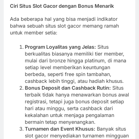
Ciri Situs Slot Gacor dengan Bonus Menarik
Ada beberapa hal yang bisa menjadi indikator
bahwa sebuah situs slot gacor memang ramah
untuk member setia:
Program Loyalitas yang Jelas:
Situs
berkualitas biasanya memiliki tier member,
mulai dari bronze hingga platinum, di mana
setiap level memberikan keuntungan
berbeda, seperti free spin tambahan,
cashback lebih tinggi, atau hadiah khusus.
Bonus Deposit dan Cashback Rutin:
Situs
terbaik tidak hanya menawarkan bonus awal
registrasi, tetapi juga bonus deposit setiap
hari atau minggu, serta cashback dari
kekalahan untuk menjaga pengalaman
bermain tetap menyenangkan.
Turnamen dan Event Khusus:
Banyak situs
slot gacor menyediakan turnamen mingguan