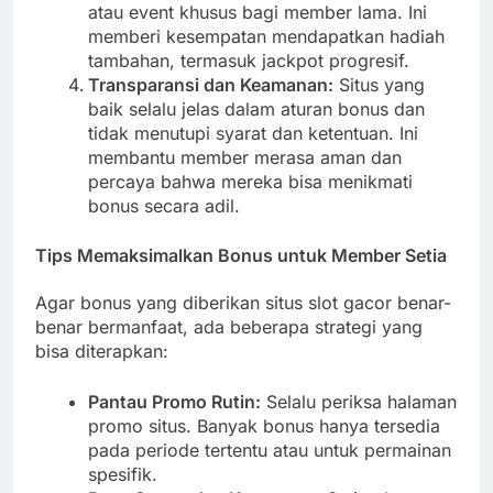
atau event khusus bagi member lama. Ini
memberi kesempatan mendapatkan hadiah
tambahan, termasuk jackpot progresif.
Transparansi dan Keamanan:
Situs yang
baik selalu jelas dalam aturan bonus dan
tidak menutupi syarat dan ketentuan. Ini
membantu member merasa aman dan
percaya bahwa mereka bisa menikmati
bonus secara adil.
Tips Memaksimalkan Bonus untuk Member Setia
Agar bonus yang diberikan situs slot gacor benar-
benar bermanfaat, ada beberapa strategi yang
bisa diterapkan:
Pantau Promo Rutin:
Selalu periksa halaman
promo situs. Banyak bonus hanya tersedia
pada periode tertentu atau untuk permainan
spesifik.