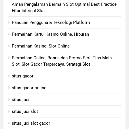
Aman Pengalaman Bermain Slot Optimal Best Practice
Fitur Internal Slot
Panduan Pengguna & Teknologi Platform
Permainan Kartu, Kasino Online, Hiburan
Permainan Kasino, Slot Online
Permainan Online, Bonus dan Promo Slot, Tips Main
Slot, Slot Gacor Terpercaya, Strategi Slot
situs gacor
situs gacor online
situs judi
situs judi slot
situs judi slot gacor