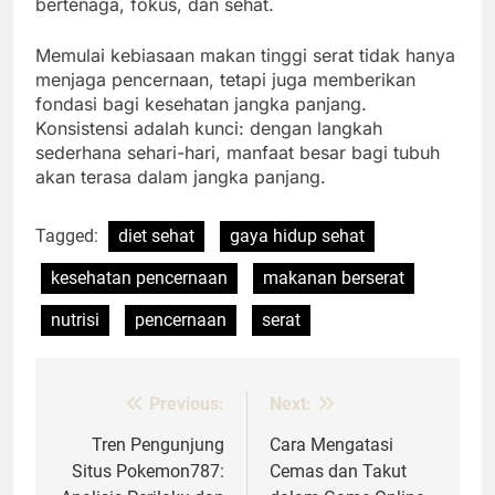
bertenaga, fokus, dan sehat.
Memulai kebiasaan makan tinggi serat tidak hanya
menjaga pencernaan, tetapi juga memberikan
fondasi bagi kesehatan jangka panjang.
Konsistensi adalah kunci: dengan langkah
sederhana sehari-hari, manfaat besar bagi tubuh
akan terasa dalam jangka panjang.
Tagged:
diet sehat
gaya hidup sehat
kesehatan pencernaan
makanan berserat
nutrisi
pencernaan
serat
Previous:
Next:
Post
navigation
Tren Pengunjung
Cara Mengatasi
Situs Pokemon787:
Cemas dan Takut