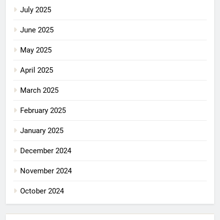
July 2025
June 2025
May 2025
April 2025
March 2025
February 2025
January 2025
December 2024
November 2024
October 2024