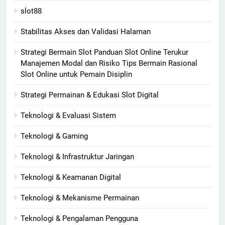
slot88
Stabilitas Akses dan Validasi Halaman
Strategi Bermain Slot Panduan Slot Online Terukur
Manajemen Modal dan Risiko Tips Bermain Rasional
Slot Online untuk Pemain Disiplin
Strategi Permainan & Edukasi Slot Digital
Teknologi & Evaluasi Sistem
Teknologi & Gaming
Teknologi & Infrastruktur Jaringan
Teknologi & Keamanan Digital
Teknologi & Mekanisme Permainan
Teknologi & Pengalaman Pengguna