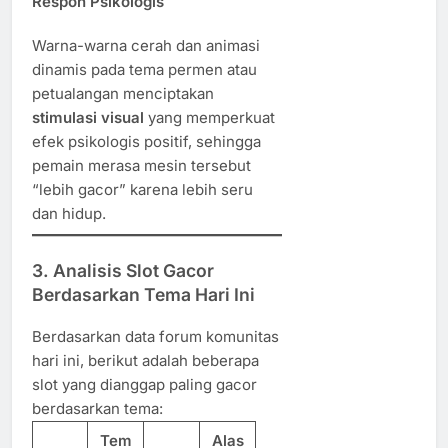
Respon Psikologis
Warna-warna cerah dan animasi
dinamis pada tema permen atau
petualangan menciptakan
stimulasi visual
yang memperkuat
efek psikologis positif, sehingga
pemain merasa mesin tersebut
“lebih gacor” karena lebih seru
dan hidup.
3. Analisis Slot Gacor
Berdasarkan Tema Hari Ini
Berdasarkan data forum komunitas
hari ini, berikut adalah beberapa
slot yang dianggap paling gacor
berdasarkan tema:
Tem
Alas