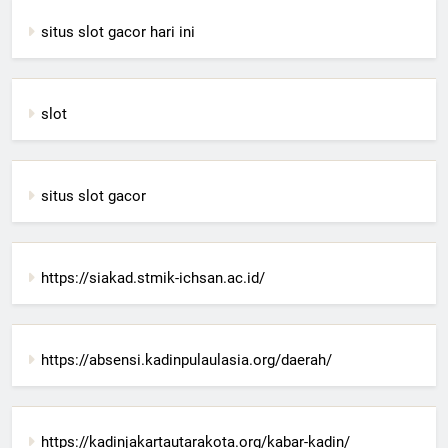
situs slot gacor hari ini
slot
situs slot gacor
https://siakad.stmik-ichsan.ac.id/
https://absensi.kadinpulaulasia.org/daerah/
https://kadinjakartautarakota.org/kabar-kadin/