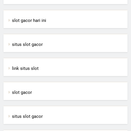
slot gacor hari ini
situs slot gacor
link situs slot
slot gacor
situs slot gacor