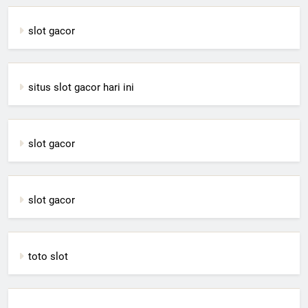
slot gacor
situs slot gacor hari ini
slot gacor
slot gacor
toto slot