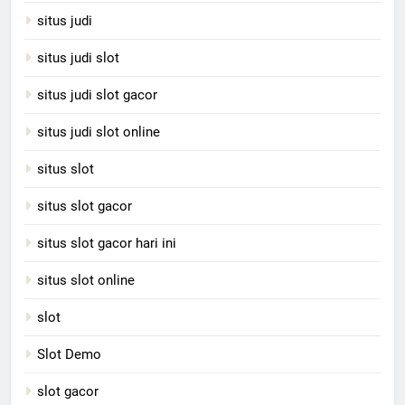
situs judi
situs judi slot
situs judi slot gacor
situs judi slot online
situs slot
situs slot gacor
situs slot gacor hari ini
situs slot online
slot
Slot Demo
slot gacor