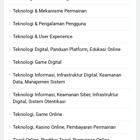
Teknologi & Mekanisme Permainan
Teknologi & Pengalaman Pengguna
Teknologi & User Experience
Teknologi Digital, Panduan Platform, Edukasi Online
Teknologi Game Digital
Teknologi Informasi, Infrastruktur Digital, Keamanan
Data, Manajemen Sistem
Teknologi Informasi, Keamanan Siber, Infrastruktur
Digital, Sistem Otentikasi
Teknologi, Game Online
Teknologi, Kasino Online, Pembayaran Permainan
Togel Online, Prediksi Togel, Permainan Online