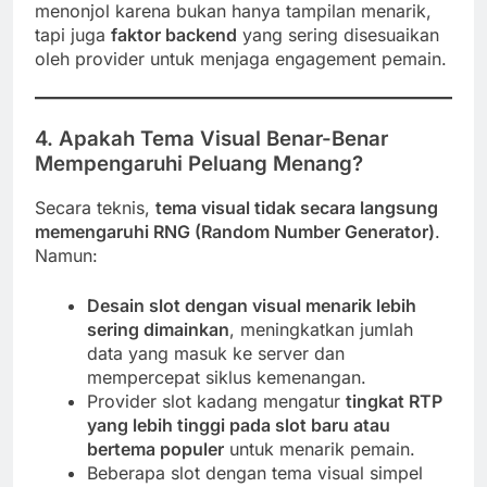
menonjol karena bukan hanya tampilan menarik,
tapi juga
faktor backend
yang sering disesuaikan
oleh provider untuk menjaga engagement pemain.
4. Apakah Tema Visual Benar-Benar
Mempengaruhi Peluang Menang?
Secara teknis,
tema visual tidak secara langsung
memengaruhi RNG (Random Number Generator)
.
Namun:
Desain slot dengan visual menarik lebih
sering dimainkan
, meningkatkan jumlah
data yang masuk ke server dan
mempercepat siklus kemenangan.
Provider slot kadang mengatur
tingkat RTP
yang lebih tinggi pada slot baru atau
bertema populer
untuk menarik pemain.
Beberapa slot dengan tema visual simpel