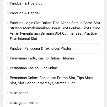
Panduan & Tips Slot
Panduan & Tutorial
Panduan Login Slot Online Tips Akses Semua Game Slot
Strategi Memaksimalkan Bonus Slot Edukasi Slot Online
Aman Pengalaman Bermain Slot Optimal Best Practice
Fitur Internal Slot
Panduan Pengguna & Teknologi Platform
Permainan Kartu, Kasino Online, Hiburan
Permainan Kasino, Slot Online
Permainan Online, Bonus dan Promo Slot, Tips Main
Slot, Slot Gacor Terpercaya, Strategi Slot
situs gacor
situs gacor online