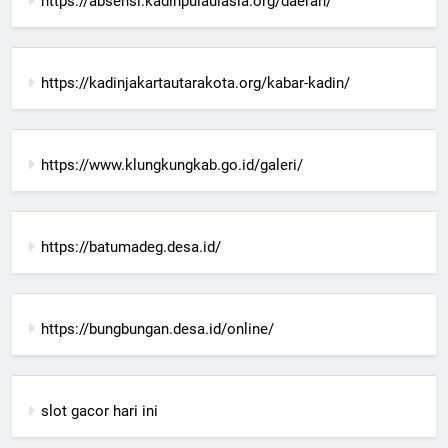
https://absensi.kadinpulaulasia.org/daerah/
https://kadinjakartautarakota.org/kabar-kadin/
https://www.klungkungkab.go.id/galeri/
https://batumadeg.desa.id/
https://bungbungan.desa.id/online/
slot gacor hari ini