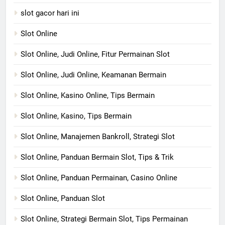
slot gacor hari ini
Slot Online
Slot Online, Judi Online, Fitur Permainan Slot
Slot Online, Judi Online, Keamanan Bermain
Slot Online, Kasino Online, Tips Bermain
Slot Online, Kasino, Tips Bermain
Slot Online, Manajemen Bankroll, Strategi Slot
Slot Online, Panduan Bermain Slot, Tips & Trik
Slot Online, Panduan Permainan, Casino Online
Slot Online, Panduan Slot
Slot Online, Strategi Bermain Slot, Tips Permainan