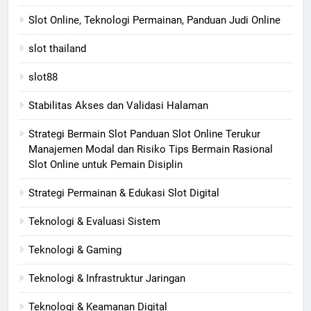
Slot Online, Teknologi Permainan, Panduan Judi Online
slot thailand
slot88
Stabilitas Akses dan Validasi Halaman
Strategi Bermain Slot Panduan Slot Online Terukur
Manajemen Modal dan Risiko Tips Bermain Rasional
Slot Online untuk Pemain Disiplin
Strategi Permainan & Edukasi Slot Digital
Teknologi & Evaluasi Sistem
Teknologi & Gaming
Teknologi & Infrastruktur Jaringan
Teknologi & Keamanan Digital