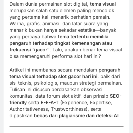
Dalam dunia permainan slot digital,
tema visual
merupakan salah satu elemen paling mencolok
yang pertama kali menarik perhatian pemain.
Warna, grafis, animasi, dan latar suara yang
menarik bukan hanya sekadar estetika—banyak
yang percaya bahwa
tema tertentu memiliki
pengaruh terhadap tingkat kemenangan atau
frekuensi “gacor”
. Lalu, apakah benar tema visual
bisa memengaruhi performa slot hari ini?
Artikel ini membahas secara mendalam
pengaruh
tema visual terhadap slot gacor hari ini
, baik dari
sisi teknis, psikologis, maupun strategi permainan.
Tulisan ini disusun berdasarkan observasi
komunitas, data forum slot aktif, dan prinsip
SEO-
friendly
serta
E-E-A-T
(Experience, Expertise,
Authoritativeness, Trustworthiness), serta
dipastikan
bebas dari plagiarisme dan deteksi AI
.