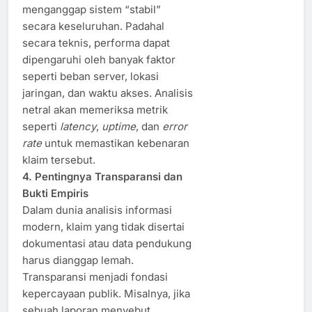
menganggap sistem “stabil”
secara keseluruhan. Padahal
secara teknis, performa dapat
dipengaruhi oleh banyak faktor
seperti beban server, lokasi
jaringan, dan waktu akses. Analisis
netral akan memeriksa metrik
seperti
latency
,
uptime
, dan
error
rate
untuk memastikan kebenaran
klaim tersebut.
4. Pentingnya Transparansi dan
Bukti Empiris
Dalam dunia analisis informasi
modern, klaim yang tidak disertai
dokumentasi atau data pendukung
harus dianggap lemah.
Transparansi menjadi fondasi
kepercayaan publik. Misalnya, jika
sebuah laporan menyebut