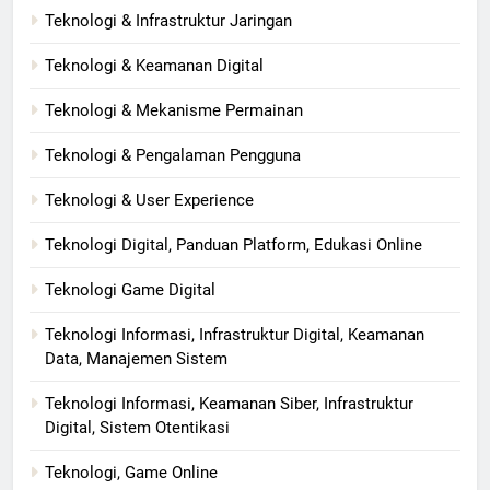
Teknologi & Infrastruktur Jaringan
Teknologi & Keamanan Digital
Teknologi & Mekanisme Permainan
Teknologi & Pengalaman Pengguna
Teknologi & User Experience
Teknologi Digital, Panduan Platform, Edukasi Online
Teknologi Game Digital
Teknologi Informasi, Infrastruktur Digital, Keamanan
Data, Manajemen Sistem
Teknologi Informasi, Keamanan Siber, Infrastruktur
Digital, Sistem Otentikasi
Teknologi, Game Online