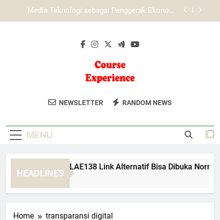
Skip
Cara Login Tiara4D dengan Mudah dan Aman di
to
Berbagai Perangkat
content
Prosedur Penghapusan Akun di Lebah4D:
Panduan Transparan dan Aman untuk Pengguna
Cara Memastikan LAE138 Link Alternatif Bisa
Dibuka Normal dengan Aman
Media Teknologi sebagai Penggerak Ekonomi
Digital di Era Modern
Course
Tingkatkan Keterampilan Anda Dengan
Cara Login Tiara4D dengan Mudah dan Aman di
NEWSLETTER
RANDOM NEWS
Berbagai Perangkat
Experience
Mengikuti Kursus Interaktif Yang
Prosedur Penghapusan Akun di Lebah4D:
Tersedia Di Course Experience.
Panduan Transparan dan Aman untuk Pengguna
MENU
ra Memastikan LAE138 Link Alternatif Bisa Dibuka Normal d
HEADLINES
Months Ago
Home
transparansi digital