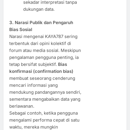
sekadar interpretasi tanpa
dukungan data.
3. Narasi Publik dan Pengaruh
Bias Sosial
Narasi mengenai KAYA787 sering
terbentuk dari opini kolektif di
forum atau media sosial. Meskipun
pengalaman pengguna penting, ia
tetap bersifat subjektif.
Bias
konfirmasi (confirmation bias)
membuat seseorang cenderung
mencari informasi yang
mendukung pandangannya sendiri,
sementara mengabaikan data yang
berlawanan.
Sebagai contoh, ketika pengguna
mengalami performa cepat di satu
waktu, mereka mungkin