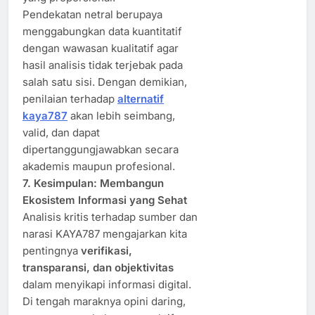
Pendekatan netral berupaya
menggabungkan data kuantitatif
dengan wawasan kualitatif agar
hasil analisis tidak terjebak pada
salah satu sisi. Dengan demikian,
penilaian terhadap
alternatif
kaya787
akan lebih seimbang,
valid, dan dapat
dipertanggungjawabkan secara
akademis maupun profesional.
7. Kesimpulan: Membangun
Ekosistem Informasi yang Sehat
Analisis kritis terhadap sumber dan
narasi KAYA787 mengajarkan kita
pentingnya
verifikasi,
transparansi, dan objektivitas
dalam menyikapi informasi digital.
Di tengah maraknya opini daring,