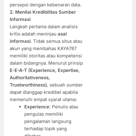
persepsi dengan kebenaran data.
2. Menilai Kredibilitas Sumber
Informasi
Langkah pertama dalam analisis
kritis adalah meninjau
asal
informasi
. Tidak semua situs atau
akun yang membahas KAYA787
memiliki otoritas atau kompetensi
dalam bidangnya. Menurut prinsip
E-E-A-T (Experience, Expertise,
Authoritativeness,
Trustworthiness)
, sebuah sumber
dapat dianggap kredibel apabila
memenuhi empat syarat utama:
Experience:
Penulis atau
pengulas memiliki
pengalaman langsung
terhadap topik yang
dibahas.