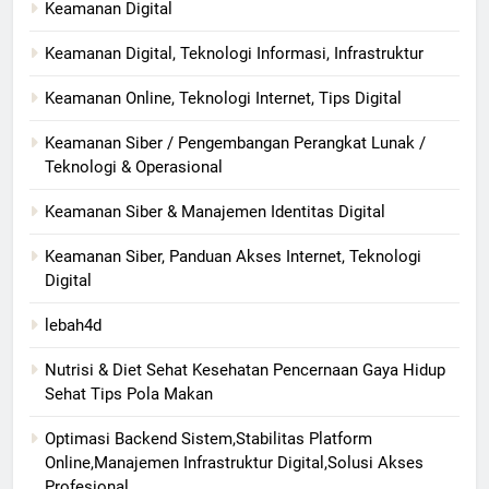
Keamanan Digital
Keamanan Digital, Teknologi Informasi, Infrastruktur
Keamanan Online, Teknologi Internet, Tips Digital
Keamanan Siber / Pengembangan Perangkat Lunak /
Teknologi & Operasional
Keamanan Siber & Manajemen Identitas Digital
Keamanan Siber, Panduan Akses Internet, Teknologi
Digital
lebah4d
Nutrisi & Diet Sehat Kesehatan Pencernaan Gaya Hidup
Sehat Tips Pola Makan
Optimasi Backend Sistem,Stabilitas Platform
Online,Manajemen Infrastruktur Digital,Solusi Akses
Profesional