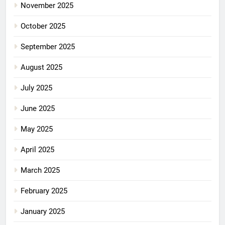
November 2025
October 2025
September 2025
August 2025
July 2025
June 2025
May 2025
April 2025
March 2025
February 2025
January 2025