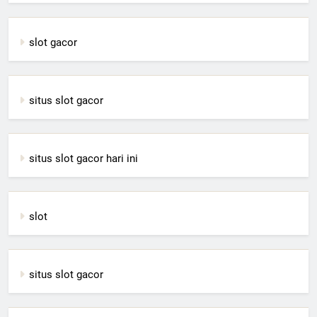
slot gacor
situs slot gacor
situs slot gacor hari ini
slot
situs slot gacor