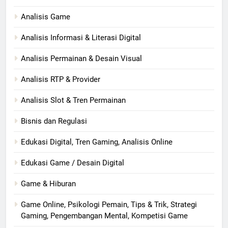
Analisis Game
Analisis Informasi & Literasi Digital
Analisis Permainan & Desain Visual
Analisis RTP & Provider
Analisis Slot & Tren Permainan
Bisnis dan Regulasi
Edukasi Digital, Tren Gaming, Analisis Online
Edukasi Game / Desain Digital
Game & Hiburan
Game Online, Psikologi Pemain, Tips & Trik, Strategi
Gaming, Pengembangan Mental, Kompetisi Game