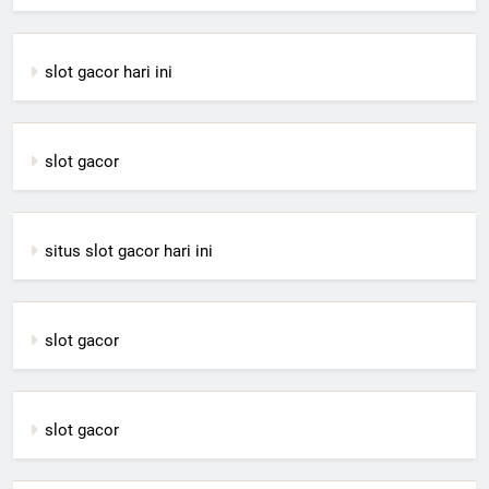
slot gacor hari ini
slot gacor
situs slot gacor hari ini
slot gacor
slot gacor