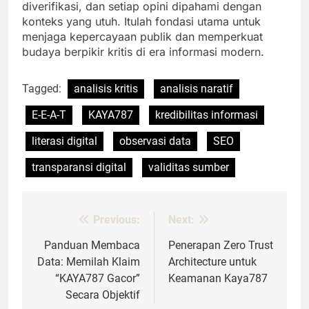
diverifikasi, dan setiap opini dipahami dengan
konteks yang utuh. Itulah fondasi utama untuk
menjaga kepercayaan publik dan memperkuat
budaya berpikir kritis di era informasi modern.
Tagged:
analisis kritis
analisis naratif
E-E-A-T
KAYA787
kredibilitas informasi
literasi digital
observasi data
SEO
transparansi digital
validitas sumber
Previous:
Next:
Post
navigation
Panduan Membaca
Penerapan Zero Trust
Data: Memilah Klaim
Architecture untuk
“KAYA787 Gacor”
Keamanan Kaya787
Secara Objektif