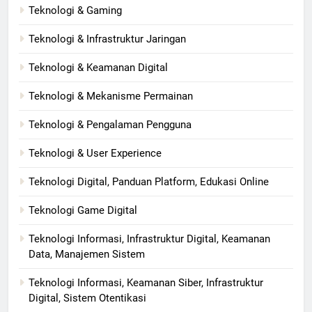
Teknologi & Gaming
Teknologi & Infrastruktur Jaringan
Teknologi & Keamanan Digital
Teknologi & Mekanisme Permainan
Teknologi & Pengalaman Pengguna
Teknologi & User Experience
Teknologi Digital, Panduan Platform, Edukasi Online
Teknologi Game Digital
Teknologi Informasi, Infrastruktur Digital, Keamanan
Data, Manajemen Sistem
Teknologi Informasi, Keamanan Siber, Infrastruktur
Digital, Sistem Otentikasi