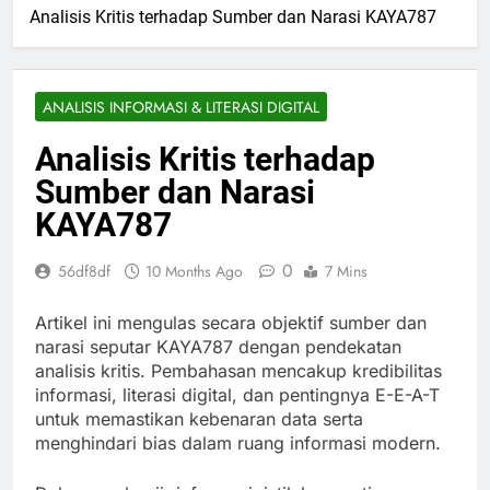
Analisis Kritis terhadap Sumber dan Narasi KAYA787
ANALISIS INFORMASI & LITERASI DIGITAL
Analisis Kritis terhadap
Sumber dan Narasi
KAYA787
0
56df8df
10 Months Ago
7 Mins
Artikel ini mengulas secara objektif sumber dan
narasi seputar KAYA787 dengan pendekatan
analisis kritis. Pembahasan mencakup kredibilitas
informasi, literasi digital, dan pentingnya E-E-A-T
untuk memastikan kebenaran data serta
menghindari bias dalam ruang informasi modern.