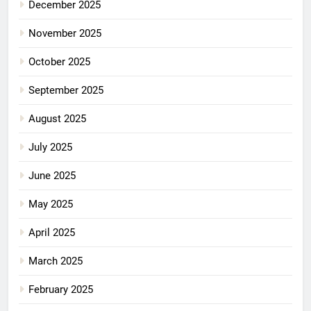
December 2025
November 2025
October 2025
September 2025
August 2025
July 2025
June 2025
May 2025
April 2025
March 2025
February 2025