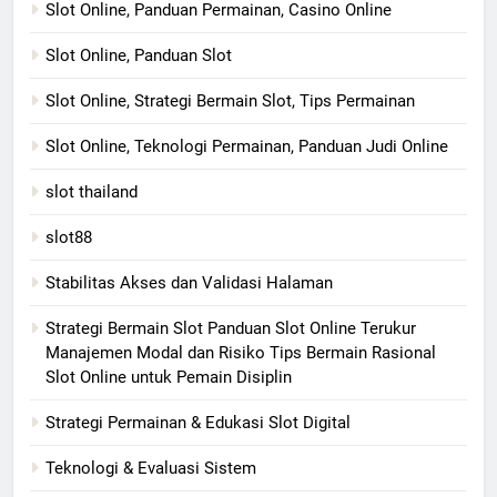
Slot Online, Panduan Permainan, Casino Online
Slot Online, Panduan Slot
Slot Online, Strategi Bermain Slot, Tips Permainan
Slot Online, Teknologi Permainan, Panduan Judi Online
slot thailand
slot88
Stabilitas Akses dan Validasi Halaman
Strategi Bermain Slot Panduan Slot Online Terukur
Manajemen Modal dan Risiko Tips Bermain Rasional
Slot Online untuk Pemain Disiplin
Strategi Permainan & Edukasi Slot Digital
Teknologi & Evaluasi Sistem