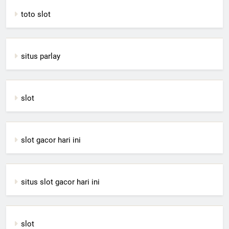
toto slot
situs parlay
slot
slot gacor hari ini
situs slot gacor hari ini
slot