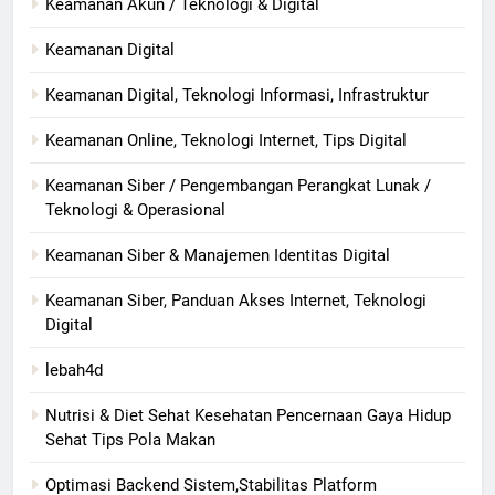
Keamanan Akun / Teknologi & Digital
Keamanan Digital
Keamanan Digital, Teknologi Informasi, Infrastruktur
Keamanan Online, Teknologi Internet, Tips Digital
Keamanan Siber / Pengembangan Perangkat Lunak /
Teknologi & Operasional
Keamanan Siber & Manajemen Identitas Digital
Keamanan Siber, Panduan Akses Internet, Teknologi
Digital
lebah4d
Nutrisi & Diet Sehat Kesehatan Pencernaan Gaya Hidup
Sehat Tips Pola Makan
Optimasi Backend Sistem,Stabilitas Platform