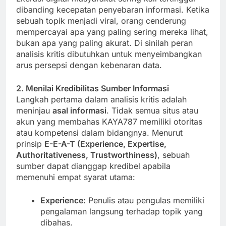
dibanding kecepatan penyebaran informasi. Ketika
sebuah topik menjadi viral, orang cenderung
mempercayai apa yang paling sering mereka lihat,
bukan apa yang paling akurat. Di sinilah peran
analisis kritis dibutuhkan untuk menyeimbangkan
arus persepsi dengan kebenaran data.
2. Menilai Kredibilitas Sumber Informasi
Langkah pertama dalam analisis kritis adalah
meninjau
asal informasi
. Tidak semua situs atau
akun yang membahas KAYA787 memiliki otoritas
atau kompetensi dalam bidangnya. Menurut
prinsip
E-E-A-T (Experience, Expertise,
Authoritativeness, Trustworthiness)
, sebuah
sumber dapat dianggap kredibel apabila
memenuhi empat syarat utama:
Experience:
Penulis atau pengulas memiliki
pengalaman langsung terhadap topik yang
dibahas.