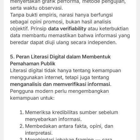
menyertakan grafik performa, metode pengujian,
serta waktu observasi.
Tanpa bukti empiris, narasi hanya berfungsi
sebagai opini promosi, bukan hasil analisis
objektif. Prinsip
data verifiability
atau keterbuktian
data membantu memastikan bahwa informasi yang
beredar dapat diuji ulang secara independen.
5. Peran Literasi Digital dalam Membentuk
Pemahaman Publik
Literasi digital tidak hanya tentang kemampuan
menggunakan internet, tetapi juga tentang
menganalisis dan memverifikasi informasi
.
Pengguna modern perlu mengembangkan
kemampuan untuk:
Memeriksa kredibilitas sumber sebelum
menyebarkan informasi.
Membedakan antara fakta, opini, dan
interpretasi.
Menghindari jebakan framing — cara