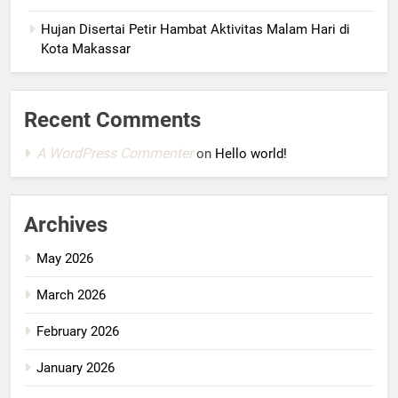
Hujan Disertai Petir Hambat Aktivitas Malam Hari di
Kota Makassar
Recent Comments
A WordPress Commenter
on
Hello world!
Archives
May 2026
March 2026
February 2026
January 2026