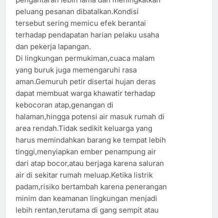
peluang pesanan dibatalkan.Kondisi
tersebut sering memicu efek berantai
terhadap pendapatan harian pelaku usaha
dan pekerja lapangan.
Di lingkungan permukiman,cuaca malam
yang buruk juga memengaruhi rasa
aman.Gemuruh petir disertai hujan deras
dapat membuat warga khawatir terhadap
kebocoran atap,genangan di
halaman,hingga potensi air masuk rumah di
area rendah.Tidak sedikit keluarga yang
harus memindahkan barang ke tempat lebih
tinggi,menyiapkan ember penampung air
dari atap bocor,atau berjaga karena saluran
air di sekitar rumah meluap.Ketika listrik
padam,risiko bertambah karena penerangan
minim dan keamanan lingkungan menjadi
lebih rentan,terutama di gang sempit atau