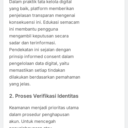
Dalam praktik tata kelola digital
yang baik, platform memberikan
penjelasan transparan mengenai
konsekuensi ini. Edukasi semacam
ini membantu pengguna
mengambil keputusan secara
sadar dan terinformasi.
Pendekatan ini sejalan dengan
prinsip informed consent dalam
pengelolaan data digital, yaitu
memastikan setiap tindakan
dilakukan berdasarkan pemahaman
yang jelas.
2. Proses Verifikasi Identitas
Keamanan menjadi prioritas utama
dalam prosedur penghapusan
akun. Untuk mencegah