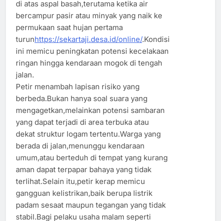
di atas aspal basah,terutama ketika air
bercampur pasir atau minyak yang naik ke
permukaan saat hujan pertama
turun
https://sekartaji.desa.id/online/
.Kondisi
ini memicu peningkatan potensi kecelakaan
ringan hingga kendaraan mogok di tengah
jalan.
Petir menambah lapisan risiko yang
berbeda.Bukan hanya soal suara yang
mengagetkan,melainkan potensi sambaran
yang dapat terjadi di area terbuka atau
dekat struktur logam tertentu.Warga yang
berada di jalan,menunggu kendaraan
umum,atau berteduh di tempat yang kurang
aman dapat terpapar bahaya yang tidak
terlihat.Selain itu,petir kerap memicu
gangguan kelistrikan,baik berupa listrik
padam sesaat maupun tegangan yang tidak
stabil.Bagi pelaku usaha malam seperti