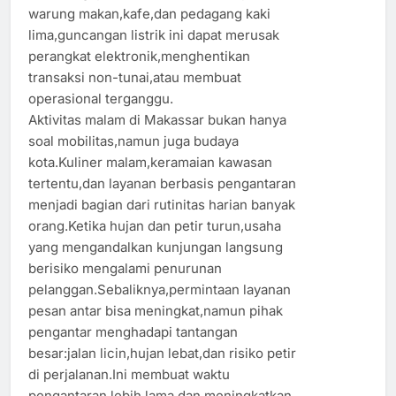
warung makan,kafe,dan pedagang kaki
lima,guncangan listrik ini dapat merusak
perangkat elektronik,menghentikan
transaksi non-tunai,atau membuat
operasional terganggu.
Aktivitas malam di Makassar bukan hanya
soal mobilitas,namun juga budaya
kota.Kuliner malam,keramaian kawasan
tertentu,dan layanan berbasis pengantaran
menjadi bagian dari rutinitas harian banyak
orang.Ketika hujan dan petir turun,usaha
yang mengandalkan kunjungan langsung
berisiko mengalami penurunan
pelanggan.Sebaliknya,permintaan layanan
pesan antar bisa meningkat,namun pihak
pengantar menghadapi tantangan
besar:jalan licin,hujan lebat,dan risiko petir
di perjalanan.Ini membuat waktu
pengantaran lebih lama dan meningkatkan