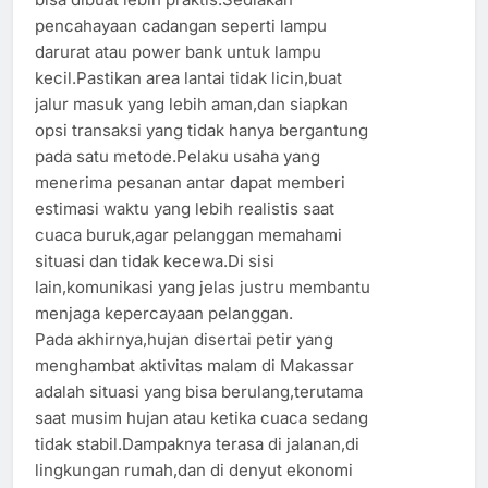
pencahayaan cadangan seperti lampu
darurat atau power bank untuk lampu
kecil.Pastikan area lantai tidak licin,buat
jalur masuk yang lebih aman,dan siapkan
opsi transaksi yang tidak hanya bergantung
pada satu metode.Pelaku usaha yang
menerima pesanan antar dapat memberi
estimasi waktu yang lebih realistis saat
cuaca buruk,agar pelanggan memahami
situasi dan tidak kecewa.Di sisi
lain,komunikasi yang jelas justru membantu
menjaga kepercayaan pelanggan.
Pada akhirnya,hujan disertai petir yang
menghambat aktivitas malam di Makassar
adalah situasi yang bisa berulang,terutama
saat musim hujan atau ketika cuaca sedang
tidak stabil.Dampaknya terasa di jalanan,di
lingkungan rumah,dan di denyut ekonomi