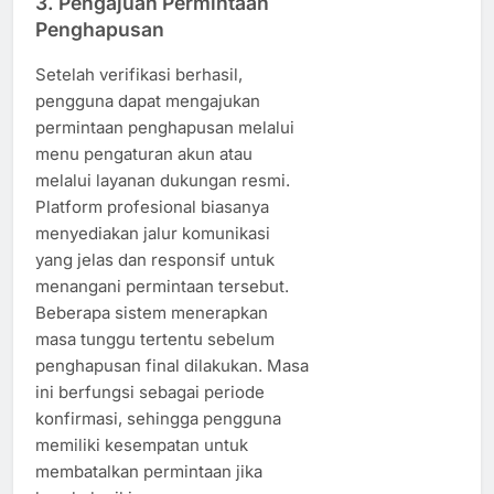
3. Pengajuan Permintaan
Penghapusan
Setelah verifikasi berhasil,
pengguna dapat mengajukan
permintaan penghapusan melalui
menu pengaturan akun atau
melalui layanan dukungan resmi.
Platform profesional biasanya
menyediakan jalur komunikasi
yang jelas dan responsif untuk
menangani permintaan tersebut.
Beberapa sistem menerapkan
masa tunggu tertentu sebelum
penghapusan final dilakukan. Masa
ini berfungsi sebagai periode
konfirmasi, sehingga pengguna
memiliki kesempatan untuk
membatalkan permintaan jika