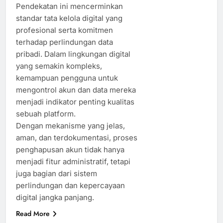
Pendekatan ini mencerminkan
standar tata kelola digital yang
profesional serta komitmen
terhadap perlindungan data
pribadi. Dalam lingkungan digital
yang semakin kompleks,
kemampuan pengguna untuk
mengontrol akun dan data mereka
menjadi indikator penting kualitas
sebuah platform.
Dengan mekanisme yang jelas,
aman, dan terdokumentasi, proses
penghapusan akun tidak hanya
menjadi fitur administratif, tetapi
juga bagian dari sistem
perlindungan dan kepercayaan
digital jangka panjang.
Read More