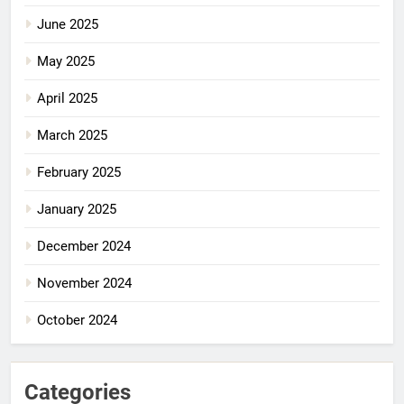
June 2025
May 2025
April 2025
March 2025
February 2025
January 2025
December 2024
November 2024
October 2024
Categories