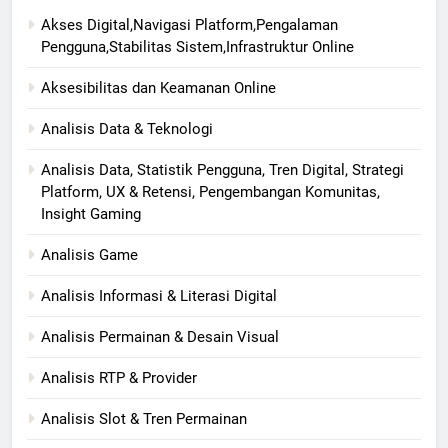
Akses Digital,Navigasi Platform,Pengalaman
Pengguna,Stabilitas Sistem,Infrastruktur Online
Aksesibilitas dan Keamanan Online
Analisis Data & Teknologi
Analisis Data, Statistik Pengguna, Tren Digital, Strategi
Platform, UX & Retensi, Pengembangan Komunitas,
Insight Gaming
Analisis Game
Analisis Informasi & Literasi Digital
Analisis Permainan & Desain Visual
Analisis RTP & Provider
Analisis Slot & Tren Permainan