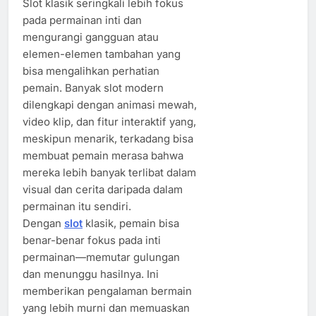
Slot klasik seringkali lebih fokus
pada permainan inti dan
mengurangi gangguan atau
elemen-elemen tambahan yang
bisa mengalihkan perhatian
pemain. Banyak slot modern
dilengkapi dengan animasi mewah,
video klip, dan fitur interaktif yang,
meskipun menarik, terkadang bisa
membuat pemain merasa bahwa
mereka lebih banyak terlibat dalam
visual dan cerita daripada dalam
permainan itu sendiri.
Dengan
slot
klasik, pemain bisa
benar-benar fokus pada inti
permainan—memutar gulungan
dan menunggu hasilnya. Ini
memberikan pengalaman bermain
yang lebih murni dan memuaskan