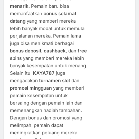
menarik
. Pemain baru bisa
memanfaatkan
bonus selamat
datang
yang memberi mereka
lebih banyak modal untuk memulai
perjalanan mereka. Pemain lama
juga bisa menikmati berbagai
bonus deposit
,
cashback
, dan
free
spins
yang memberi mereka lebih
banyak kesempatan untuk menang.
Selain itu,
KAYA787
juga
mengadakan
turnamen slot
dan
promosi mingguan
yang memberi
pemain kesempatan untuk
bersaing dengan pemain lain dan
memenangkan hadiah tambahan.
Dengan bonus dan promosi yang
melimpah, pemain dapat
meningkatkan peluang mereka