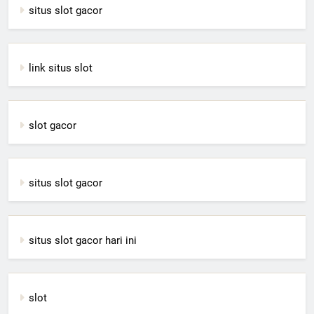
situs slot gacor
link situs slot
slot gacor
situs slot gacor
situs slot gacor hari ini
slot