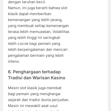
dengan taruhan kecil.
Namun, ini juga berarti bahwa slot
klasik dapat memberikan
kemenangan yang lebih jarang,
yang membuat setiap kemenangan
terasa lebih memuaskan. Volatilitas
yang lebih tinggi ini seringkali
lebih cocok bagi pemain yang
lebih berpengalaman dan mencari
pengalaman bermain yang lebih
intens.
6.
Penghargaan terhadap
Tradisi dan Warisan Kasino
Mesin slot klasik juga memikat
bagi pemain yang menghargai
sejarah dan tradisi dunia perjudian.
Mesin ini mewakili asal-usul