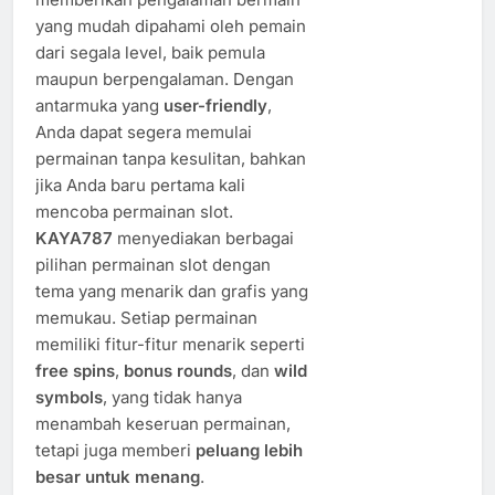
yang mudah dipahami oleh pemain
dari segala level, baik pemula
maupun berpengalaman. Dengan
antarmuka yang
user-friendly
,
Anda dapat segera memulai
permainan tanpa kesulitan, bahkan
jika Anda baru pertama kali
mencoba permainan slot.
KAYA787
menyediakan berbagai
pilihan permainan slot dengan
tema yang menarik dan grafis yang
memukau. Setiap permainan
memiliki fitur-fitur menarik seperti
free spins
,
bonus rounds
, dan
wild
symbols
, yang tidak hanya
menambah keseruan permainan,
tetapi juga memberi
peluang lebih
besar untuk menang
.