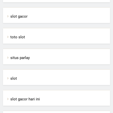
slot gacor
toto slot
situs parlay
slot
slot gacor hari ini