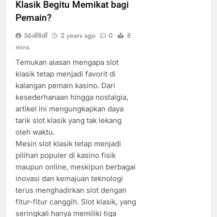
Klasik Begitu Memikat bagi
Pemain?
56df8df
2 years ago
0
8
mins
Temukan alasan mengapa slot
klasik tetap menjadi favorit di
kalangan pemain kasino. Dari
kesederhanaan hingga nostalgia,
artikel ini mengungkapkan daya
tarik slot klasik yang tak lekang
oleh waktu.
Mesin slot klasik tetap menjadi
pilihan populer di kasino fisik
maupun online, meskipun berbagai
inovasi dan kemajuan teknologi
terus menghadirkan slot dengan
fitur-fitur canggih. Slot klasik, yang
seringkali hanya memiliki tiga