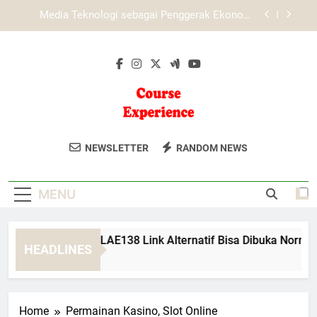
Skip
Cara Login Tiara4D dengan Mudah dan Aman di
to
Berbagai Perangkat
content
Prosedur Penghapusan Akun di Lebah4D:
Panduan Transparan dan Aman untuk Pengguna
Cara Memastikan LAE138 Link Alternatif Bisa
Dibuka Normal dengan Aman
Media Teknologi sebagai Penggerak Ekonomi
Digital di Era Modern
Course
Tingkatkan Keterampilan Anda Dengan
Cara Login Tiara4D dengan Mudah dan Aman di
NEWSLETTER
RANDOM NEWS
Berbagai Perangkat
Experience
Mengikuti Kursus Interaktif Yang
Prosedur Penghapusan Akun di Lebah4D:
Tersedia Di Course Experience.
Panduan Transparan dan Aman untuk Pengguna
MENU
ra Memastikan LAE138 Link Alternatif Bisa Dibuka Normal d
HEADLINES
onths Ago
Home
Permainan Kasino, Slot Online