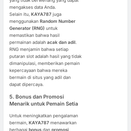
yang tidak berwenang yang dapat
mengakses data Anda.
Selain itu,
KAYA787
juga
menggunakan
Random Number
Generator (RNG)
untuk
memastikan bahwa hasil
permainan adalah
acak dan adil
.
RNG menjamin bahwa setiap
putaran slot adalah hasil yang tidak
dimanipulasi, memberikan pemain
kepercayaan bahwa mereka
bermain di situs yang adil dan
dapat dipercaya.
5.
Bonus dan Promosi
Menarik untuk Pemain Setia
Untuk meningkatkan pengalaman
bermain,
KAYA787
menawarkan
berbagai
bonus
dan
promosi