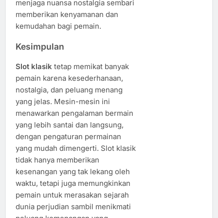
menjaga nuansa nostalgia sembari
memberikan kenyamanan dan
kemudahan bagi pemain.
Kesimpulan
Slot klasik
tetap memikat banyak
pemain karena kesederhanaan,
nostalgia, dan peluang menang
yang jelas. Mesin-mesin ini
menawarkan pengalaman bermain
yang lebih santai dan langsung,
dengan pengaturan permainan
yang mudah dimengerti. Slot klasik
tidak hanya memberikan
kesenangan yang tak lekang oleh
waktu, tetapi juga memungkinkan
pemain untuk merasakan sejarah
dunia perjudian sambil menikmati