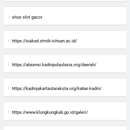
situs slot gacor
https://siakad.stmik-ichsan.ac.id/
https://absensi.kadinpulaulasia.org/daerah/
https://kadinjakartautarakota.org/kabar-kadin/
https://www.klungkungkab.go.id/galeri/