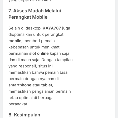
7.
Akses Mudah Melalui
Perangkat Mobile
Selain di desktop,
KAYA787
juga
dioptimalkan untuk perangkat
mobile
, memberi pemain
kebebasan untuk menikmati
permainan
slot online
kapan saja
dan di mana saja. Dengan tampilan
yang responsif, situs ini
memastikan bahwa pemain bisa
bermain dengan nyaman di
smartphone
atau
tablet
,
memastikan pengalaman bermain
tetap optimal di berbagai
perangkat.
8.
Kesimpulan