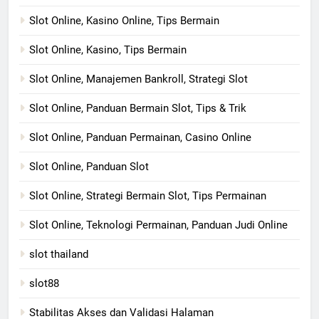
Slot Online, Kasino Online, Tips Bermain
Slot Online, Kasino, Tips Bermain
Slot Online, Manajemen Bankroll, Strategi Slot
Slot Online, Panduan Bermain Slot, Tips & Trik
Slot Online, Panduan Permainan, Casino Online
Slot Online, Panduan Slot
Slot Online, Strategi Bermain Slot, Tips Permainan
Slot Online, Teknologi Permainan, Panduan Judi Online
slot thailand
slot88
Stabilitas Akses dan Validasi Halaman