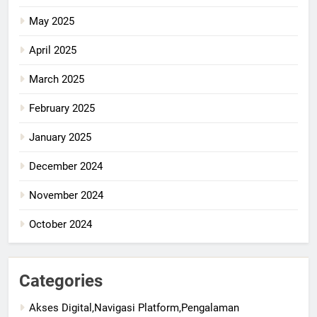
May 2025
April 2025
March 2025
February 2025
January 2025
December 2024
November 2024
October 2024
Categories
Akses Digital,Navigasi Platform,Pengalaman