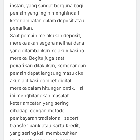
instan
, yang sangat berguna bagi
pemain yang ingin menghindari
keterlambatan dalam deposit atau
penarikan.
Saat pemain melakukan
deposit
,
mereka akan segera melihat dana
yang ditambahkan ke akun kasino
mereka. Begitu juga saat
penarikan
dilakukan, kemenangan
pemain dapat langsung masuk ke
akun aplikasi dompet digital
mereka dalam hitungan detik. Hal
ini menghilangkan masalah
keterlambatan yang sering
dihadapi dengan metode
pembayaran tradisional, seperti
transfer bank
atau
kartu kredit
,
yang sering kali membutuhkan