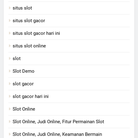
situs slot
situs slot gacor
situs slot gacor hari ini
situs slot online
slot
Slot Demo
slot gacor
slot gacor hari ini
Slot Online
Slot Online, Judi Online, Fitur Permainan Slot
Slot Online, Judi Online, Keamanan Bermain