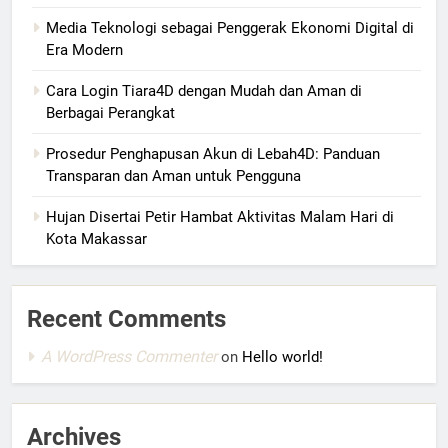
Media Teknologi sebagai Penggerak Ekonomi Digital di
Era Modern
Cara Login Tiara4D dengan Mudah dan Aman di
Berbagai Perangkat
Prosedur Penghapusan Akun di Lebah4D: Panduan
Transparan dan Aman untuk Pengguna
Hujan Disertai Petir Hambat Aktivitas Malam Hari di
Kota Makassar
Recent Comments
A WordPress Commenter
on
Hello world!
Archives