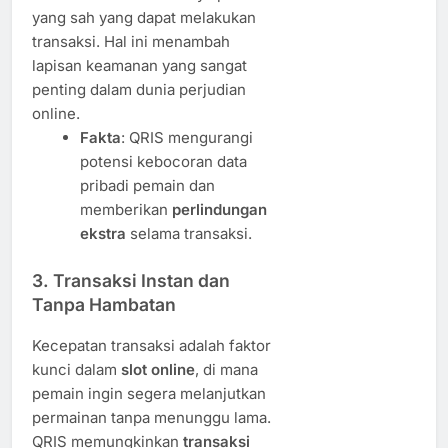
yang sah yang dapat melakukan
transaksi. Hal ini menambah
lapisan keamanan yang sangat
penting dalam dunia perjudian
online.
Fakta
: QRIS mengurangi
potensi kebocoran data
pribadi pemain dan
memberikan
perlindungan
ekstra
selama transaksi.
3.
Transaksi Instan dan
Tanpa Hambatan
Kecepatan transaksi adalah faktor
kunci dalam
slot online
, di mana
pemain ingin segera melanjutkan
permainan tanpa menunggu lama.
QRIS memungkinkan
transaksi