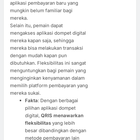
aplikasi pembayaran baru yang
mungkin belum familiar bagi
mereka.
Selain itu, pemain dapat
mengakses aplikasi dompet digital
mereka kapan saja, sehingga
mereka bisa melakukan transaksi
dengan mudah kapan pun
dibutuhkan. Fleksibilitas ini sangat
menguntungkan bagi pemain yang
menginginkan kenyamanan dalam
memilih platform pembayaran yang
mereka sukai.
Fakta
: Dengan berbagai
pilihan aplikasi dompet
digital,
QRIS menawarkan
fleksibilitas
yang lebih
besar dibandingkan dengan
metode pembayaran lain