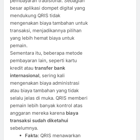
pembayaran tradisional. Sebagian
besar aplikasi dompet digital yang
mendukung QRIS tidak
mengenakan biaya tambahan untuk
transaksi, menjadikannya pilihan
yang lebih hemat biaya untuk
pemain.
Sementara itu, beberapa metode
pembayaran lain, seperti kartu
kredit atau
transfer bank
internasional
, sering kali
mengenakan biaya administrasi
atau biaya tambahan yang tidak
selalu jelas di muka. QRIS memberi
pemain lebih banyak kontrol atas
anggaran mereka karena
biaya
transaksi sudah diketahui
sebelumnya.
Fakta
: QRIS menawarkan