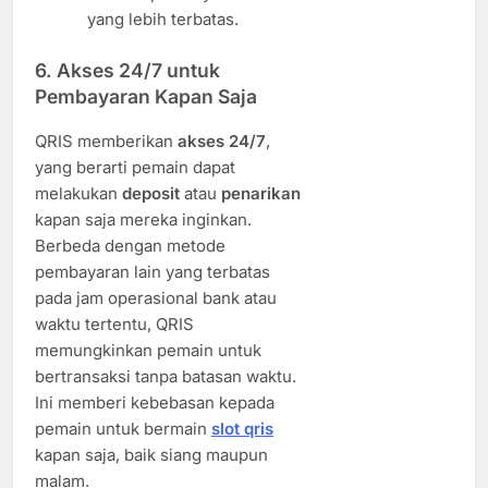
yang lebih terbatas.
6.
Akses 24/7 untuk
Pembayaran Kapan Saja
QRIS memberikan
akses 24/7
,
yang berarti pemain dapat
melakukan
deposit
atau
penarikan
kapan saja mereka inginkan.
Berbeda dengan metode
pembayaran lain yang terbatas
pada jam operasional bank atau
waktu tertentu, QRIS
memungkinkan pemain untuk
bertransaksi tanpa batasan waktu.
Ini memberi kebebasan kepada
pemain untuk bermain
slot qris
kapan saja, baik siang maupun
malam.