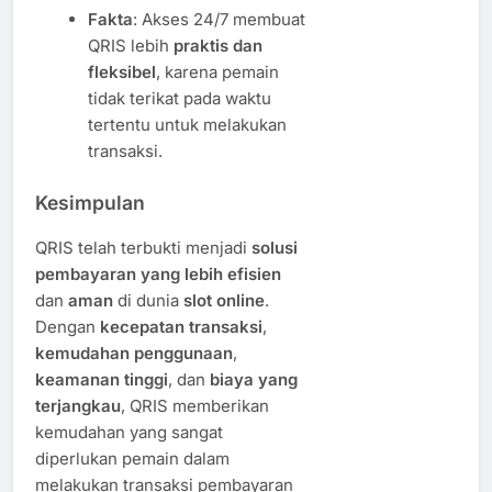
Fakta
: Akses 24/7 membuat
QRIS lebih
praktis dan
fleksibel
, karena pemain
tidak terikat pada waktu
tertentu untuk melakukan
transaksi.
Kesimpulan
QRIS telah terbukti menjadi
solusi
pembayaran yang lebih efisien
dan
aman
di dunia
slot online
.
Dengan
kecepatan transaksi
,
kemudahan penggunaan
,
keamanan tinggi
, dan
biaya yang
terjangkau
, QRIS memberikan
kemudahan yang sangat
diperlukan pemain dalam
melakukan transaksi pembayaran