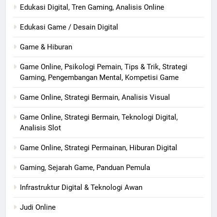
Edukasi Digital, Tren Gaming, Analisis Online
Edukasi Game / Desain Digital
Game & Hiburan
Game Online, Psikologi Pemain, Tips & Trik, Strategi
Gaming, Pengembangan Mental, Kompetisi Game
Game Online, Strategi Bermain, Analisis Visual
Game Online, Strategi Bermain, Teknologi Digital,
Analisis Slot
Game Online, Strategi Permainan, Hiburan Digital
Gaming, Sejarah Game, Panduan Pemula
Infrastruktur Digital & Teknologi Awan
Judi Online