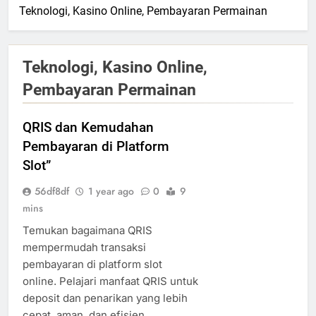
Teknologi, Kasino Online, Pembayaran Permainan
Teknologi, Kasino Online,
Pembayaran Permainan
QRIS dan Kemudahan
Pembayaran di Platform
Slot”
56df8df
1 year ago
0
9
mins
Temukan bagaimana QRIS
mempermudah transaksi
pembayaran di platform slot
online. Pelajari manfaat QRIS untuk
deposit dan penarikan yang lebih
cepat, aman, dan efisien.