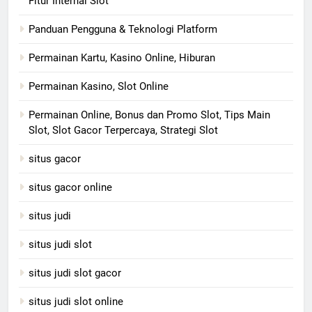
Fitur Internal Slot
Panduan Pengguna & Teknologi Platform
Permainan Kartu, Kasino Online, Hiburan
Permainan Kasino, Slot Online
Permainan Online, Bonus dan Promo Slot, Tips Main
Slot, Slot Gacor Terpercaya, Strategi Slot
situs gacor
situs gacor online
situs judi
situs judi slot
situs judi slot gacor
situs judi slot online