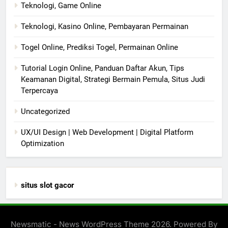
Teknologi, Game Online
Teknologi, Kasino Online, Pembayaran Permainan
Togel Online, Prediksi Togel, Permainan Online
Tutorial Login Online, Panduan Daftar Akun, Tips
Keamanan Digital, Strategi Bermain Pemula, Situs Judi
Terpercaya
Uncategorized
UX/UI Design | Web Development | Digital Platform
Optimization
situs slot gacor
Newsmatic - News WordPress Theme 2026. Powered By