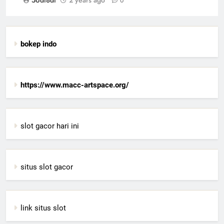
0
bokep indo
https://www.macc-artspace.org/
slot gacor hari ini
situs slot gacor
link situs slot