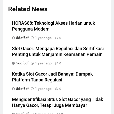
Related News
HORAS88: Teknologi Akses Harian untuk
Pengguna Modern
56df8df
1 year ago
0
Slot Gacor: Mengapa Regulasi dan Sertifikasi
Penting untuk Menjamin Keamanan Pemain
56df8df
1 year ago
0
Ketika Slot Gacor Jadi Bahaya: Dampak
Platform Tanpa Regulasi
56df8df
1 year ago
0
Mengidentifikasi Situs Slot Gacor yang Tidak
Hanya Gacor, Tetapi Juga Membayar
56df8df
2 years ago