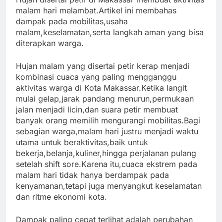
malam hari melambat.Artikel ini membahas
dampak pada mobilitas,usaha
malam,keselamatan,serta langkah aman yang bisa
diterapkan warga.
Hujan malam yang disertai petir kerap menjadi
kombinasi cuaca yang paling mengganggu
aktivitas warga di Kota Makassar.Ketika langit
mulai gelap,jarak pandang menurun,permukaan
jalan menjadi licin,dan suara petir membuat
banyak orang memilih mengurangi mobilitas.Bagi
sebagian warga,malam hari justru menjadi waktu
utama untuk beraktivitas,baik untuk
bekerja,belanja,kuliner,hingga perjalanan pulang
setelah shift sore.Karena itu,cuaca ekstrem pada
malam hari tidak hanya berdampak pada
kenyamanan,tetapi juga menyangkut keselamatan
dan ritme ekonomi kota.
Dampak paling cepat terlihat adalah perubahan