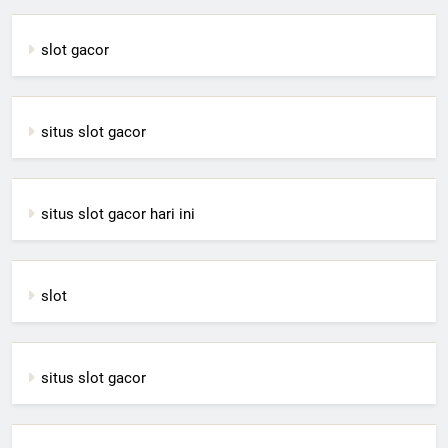
slot gacor
situs slot gacor
situs slot gacor hari ini
slot
situs slot gacor