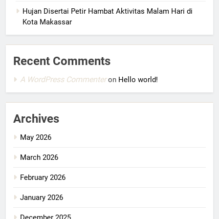
Hujan Disertai Petir Hambat Aktivitas Malam Hari di
Kota Makassar
Recent Comments
A WordPress Commenter
on
Hello world!
Archives
May 2026
March 2026
February 2026
January 2026
December 2025