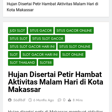
Hujan Disertai Petir Hambat Aktivitas Malam Hari di
Kota Makassar
JUDI SLOT
SITUS GACOR
SITUS GACOR ONLINE
SITUS SLOT
SITUS SLOT GACOR
SITUS SLOT GACOR HARI INI
SITUS SLOT ONLINE
SLOT
SLOT GACOR HARI INI
SLOT ONLINE
SLOT THAILAND
SLOT88
Hujan Disertai Petir Hambat
Aktivitas Malam Hari di Kota
Makassar
0
56df8df
6 Months Ago
8 Mins
Hujan disertai petir di Makassar membuat aktivitas