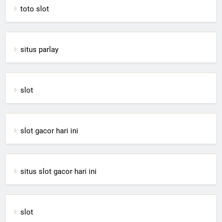
toto slot
situs parlay
slot
slot gacor hari ini
situs slot gacor hari ini
slot