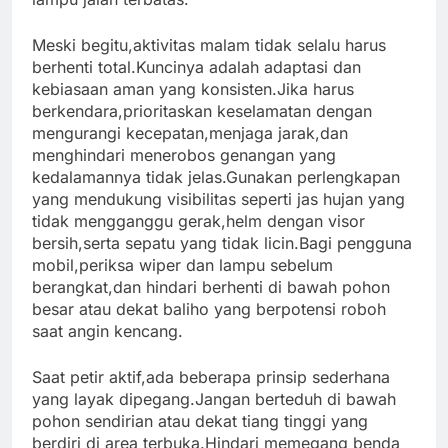
Meski begitu,aktivitas malam tidak selalu harus
berhenti total.Kuncinya adalah adaptasi dan
kebiasaan aman yang konsisten.Jika harus
berkendara,prioritaskan keselamatan dengan
mengurangi kecepatan,menjaga jarak,dan
menghindari menerobos genangan yang
kedalamannya tidak jelas.Gunakan perlengkapan
yang mendukung visibilitas seperti jas hujan yang
tidak mengganggu gerak,helm dengan visor
bersih,serta sepatu yang tidak licin.Bagi pengguna
mobil,periksa wiper dan lampu sebelum
berangkat,dan hindari berhenti di bawah pohon
besar atau dekat baliho yang berpotensi roboh
saat angin kencang.
Saat petir aktif,ada beberapa prinsip sederhana
yang layak dipegang.Jangan berteduh di bawah
pohon sendirian atau dekat tiang tinggi yang
berdiri di area terbuka.Hindari memegang benda