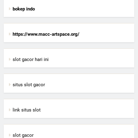
bokep indo
https://www.macc-artspace.org/
slot gacor hari ini
situs slot gacor
link situs slot
slot gacor