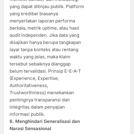
yang dapat ditinjau publik. Platform
yang kredibel biasanya
menyertakan laporan performa
berkala, metrik uptime, atau hasil
audit independen. Jika data yang
disajikan hanya berupa tangkapan
layar tanpa konteks atau rentang
waktu yang jelas, maka klaim
tersebut sebaiknya dianggap
belum tervalidasi. Prinsip E-E-A-T
(Experience, Expertise,
Authoritativeness,
Trustworthiness) menekankan
pentingnya transparansi dan
integritas dalam penyajian
informasi publik.
6. Menghindari Generalisasi dan
Narasi Sensasional