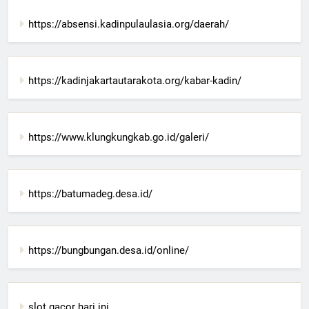
https://absensi.kadinpulaulasia.org/daerah/
https://kadinjakartautarakota.org/kabar-kadin/
https://www.klungkungkab.go.id/galeri/
https://batumadeg.desa.id/
https://bungbungan.desa.id/online/
slot gacor hari ini