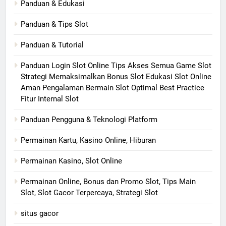
Panduan & Edukasi
Panduan & Tips Slot
Panduan & Tutorial
Panduan Login Slot Online Tips Akses Semua Game Slot
Strategi Memaksimalkan Bonus Slot Edukasi Slot Online
Aman Pengalaman Bermain Slot Optimal Best Practice
Fitur Internal Slot
Panduan Pengguna & Teknologi Platform
Permainan Kartu, Kasino Online, Hiburan
Permainan Kasino, Slot Online
Permainan Online, Bonus dan Promo Slot, Tips Main
Slot, Slot Gacor Terpercaya, Strategi Slot
situs gacor