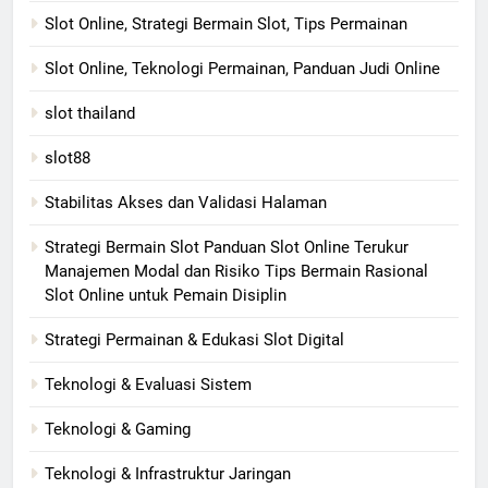
Slot Online, Strategi Bermain Slot, Tips Permainan
Slot Online, Teknologi Permainan, Panduan Judi Online
slot thailand
slot88
Stabilitas Akses dan Validasi Halaman
Strategi Bermain Slot Panduan Slot Online Terukur
Manajemen Modal dan Risiko Tips Bermain Rasional
Slot Online untuk Pemain Disiplin
Strategi Permainan & Edukasi Slot Digital
Teknologi & Evaluasi Sistem
Teknologi & Gaming
Teknologi & Infrastruktur Jaringan