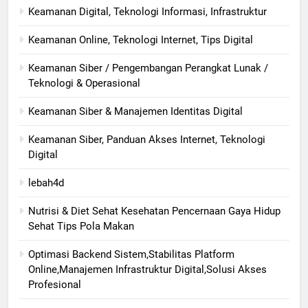
Keamanan Digital, Teknologi Informasi, Infrastruktur
Keamanan Online, Teknologi Internet, Tips Digital
Keamanan Siber / Pengembangan Perangkat Lunak /
Teknologi & Operasional
Keamanan Siber & Manajemen Identitas Digital
Keamanan Siber, Panduan Akses Internet, Teknologi
Digital
lebah4d
Nutrisi & Diet Sehat Kesehatan Pencernaan Gaya Hidup
Sehat Tips Pola Makan
Optimasi Backend Sistem,Stabilitas Platform
Online,Manajemen Infrastruktur Digital,Solusi Akses
Profesional