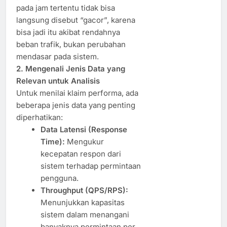
pada jam tertentu tidak bisa
langsung disebut “gacor”, karena
bisa jadi itu akibat rendahnya
beban trafik, bukan perubahan
mendasar pada sistem.
2. Mengenali Jenis Data yang
Relevan untuk Analisis
Untuk menilai klaim performa, ada
beberapa jenis data yang penting
diperhatikan:
Data Latensi (Response
Time):
Mengukur
kecepatan respon dari
sistem terhadap permintaan
pengguna.
Throughput (QPS/RPS):
Menunjukkan kapasitas
sistem dalam menangani
banyaknya permintaan per