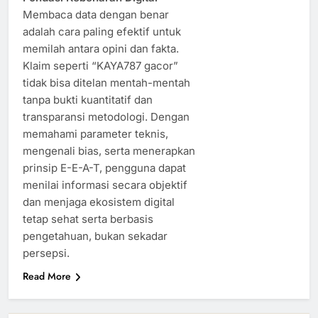
Membaca data dengan benar
adalah cara paling efektif untuk
memilah antara opini dan fakta.
Klaim seperti “KAYA787 gacor”
tidak bisa ditelan mentah-mentah
tanpa bukti kuantitatif dan
transparansi metodologi. Dengan
memahami parameter teknis,
mengenali bias, serta menerapkan
prinsip E-E-A-T, pengguna dapat
menilai informasi secara objektif
dan menjaga ekosistem digital
tetap sehat serta berbasis
pengetahuan, bukan sekadar
persepsi.
Read More