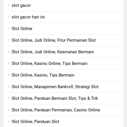
slot gacor
slot gacor hari ini
Slot Online
Slot Online, Judi Online, Fitur Permainan Slot
Slot Online, Judi Online, Keamanan Bermain
Slot Online, Kasino Online, Tips Bermain
Slot Online, Kasino, Tips Bermain
Slot Online, Manajemen Bankroll, Strategi Slot
Slot Online, Panduan Bermain Slot, Tips & Trik
Slot Online, Panduan Permainan, Casino Online
Slot Online, Panduan Slot