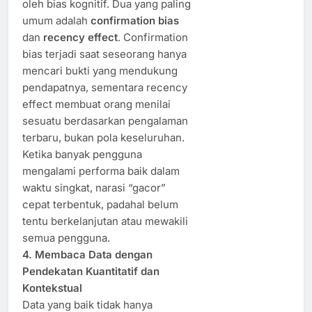
oleh bias kognitif. Dua yang paling
umum adalah
confirmation bias
dan
recency effect
. Confirmation
bias terjadi saat seseorang hanya
mencari bukti yang mendukung
pendapatnya, sementara recency
effect membuat orang menilai
sesuatu berdasarkan pengalaman
terbaru, bukan pola keseluruhan.
Ketika banyak pengguna
mengalami performa baik dalam
waktu singkat, narasi “gacor”
cepat terbentuk, padahal belum
tentu berkelanjutan atau mewakili
semua pengguna.
4. Membaca Data dengan
Pendekatan Kuantitatif dan
Kontekstual
Data yang baik tidak hanya