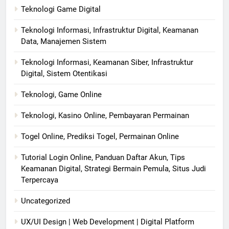
Teknologi Game Digital
Teknologi Informasi, Infrastruktur Digital, Keamanan
Data, Manajemen Sistem
Teknologi Informasi, Keamanan Siber, Infrastruktur
Digital, Sistem Otentikasi
Teknologi, Game Online
Teknologi, Kasino Online, Pembayaran Permainan
Togel Online, Prediksi Togel, Permainan Online
Tutorial Login Online, Panduan Daftar Akun, Tips
Keamanan Digital, Strategi Bermain Pemula, Situs Judi
Terpercaya
Uncategorized
UX/UI Design | Web Development | Digital Platform