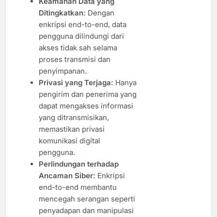
Keamanan Data yang
Ditingkatkan:
Dengan
enkripsi end-to-end, data
pengguna dilindungi dari
akses tidak sah selama
proses transmisi dan
penyimpanan.
Privasi yang Terjaga:
Hanya
pengirim dan penerima yang
dapat mengakses informasi
yang ditransmisikan,
memastikan privasi
komunikasi digital
pengguna.
Perlindungan terhadap
Ancaman Siber:
Enkripsi
end-to-end membantu
mencegah serangan seperti
penyadapan dan manipulasi