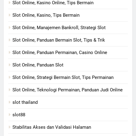
Slot Online, Kasino Online, Tips Bermain
Slot Online, Kasino, Tips Bermain
Slot Online, Manajemen Bankroll, Strategi Slot
Slot Online, Panduan Bermain Slot, Tips & Trik
Slot Online, Panduan Permainan, Casino Online
Slot Online, Panduan Slot
Slot Online, Strategi Bermain Slot, Tips Permainan
Slot Online, Teknologi Permainan, Panduan Judi Online
slot thailand
slot88
Stabilitas Akses dan Validasi Halaman