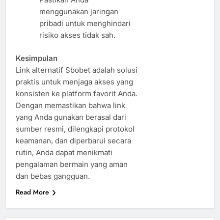
menggunakan jaringan
pribadi untuk menghindari
risiko akses tidak sah.
Kesimpulan
Link alternatif Sbobet adalah solusi
praktis untuk menjaga akses yang
konsisten ke platform favorit Anda.
Dengan memastikan bahwa link
yang Anda gunakan berasal dari
sumber resmi, dilengkapi protokol
keamanan, dan diperbarui secara
rutin, Anda dapat menikmati
pengalaman bermain yang aman
dan bebas gangguan.
Read More