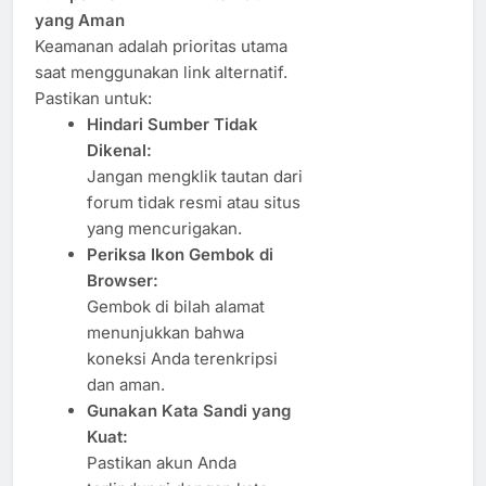
yang Aman
Keamanan adalah prioritas utama
saat menggunakan link alternatif.
Pastikan untuk:
Hindari Sumber Tidak
Dikenal:
Jangan mengklik tautan dari
forum tidak resmi atau situs
yang mencurigakan.
Periksa Ikon Gembok di
Browser:
Gembok di bilah alamat
menunjukkan bahwa
koneksi Anda terenkripsi
dan aman.
Gunakan Kata Sandi yang
Kuat:
Pastikan akun Anda