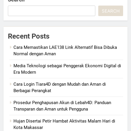
SEARCH
Recent Posts
Cara Memastikan LAE138 Link Alternatif Bisa Dibuka
Normal dengan Aman
Media Teknologi sebagai Penggerak Ekonomi Digital di
Era Modern
Cara Login Tiara4D dengan Mudah dan Aman di
Berbagai Perangkat
Prosedur Penghapusan Akun di Lebah4D: Panduan
Transparan dan Aman untuk Pengguna
Hujan Disertai Petir Hambat Aktivitas Malam Hari di
Kota Makassar