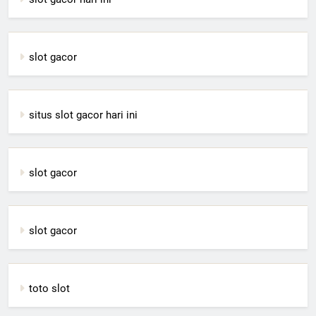
slot gacor
situs slot gacor hari ini
slot gacor
slot gacor
toto slot