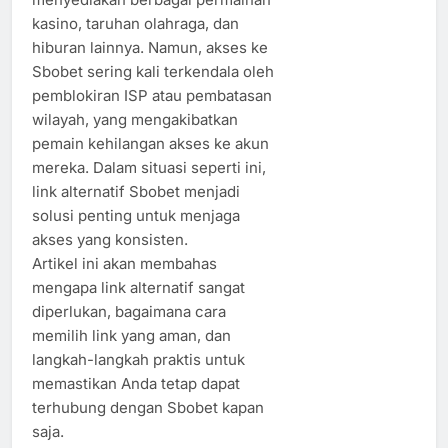
kasino, taruhan olahraga, dan
hiburan lainnya. Namun, akses ke
Sbobet sering kali terkendala oleh
pemblokiran ISP atau pembatasan
wilayah, yang mengakibatkan
pemain kehilangan akses ke akun
mereka. Dalam situasi seperti ini,
link alternatif Sbobet menjadi
solusi penting untuk menjaga
akses yang konsisten.
Artikel ini akan membahas
mengapa link alternatif sangat
diperlukan, bagaimana cara
memilih link yang aman, dan
langkah-langkah praktis untuk
memastikan Anda tetap dapat
terhubung dengan Sbobet kapan
saja.