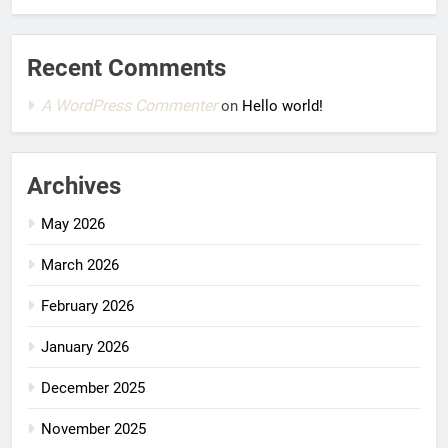
Recent Comments
A WordPress Commenter
on
Hello world!
Archives
May 2026
March 2026
February 2026
January 2026
December 2025
November 2025