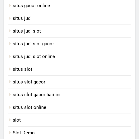
situs gacor online
situs judi
situs judi slot
situs judi slot gacor
situs judi slot online
situs slot
situs slot gacor
situs slot gacor hari ini
situs slot online
slot
Slot Demo