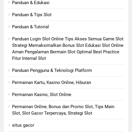
Panduan & Edukasi
Panduan & Tips Slot
Panduan & Tutorial
Panduan Login Slot Online Tips Akses Semua Game Slot
Strategi Memaksimalkan Bonus Slot Edukasi Slot Online
Aman Pengalaman Bermain Slot Optimal Best Practice
Fitur Internal Slot
Panduan Pengguna & Teknologi Platform
Permainan Kartu, Kasino Online, Hiburan
Permainan Kasino, Slot Online
Permainan Online, Bonus dan Promo Slot, Tips Main
Slot, Slot Gacor Terpercaya, Strategi Slot
situs gacor