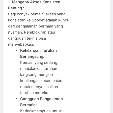
1. Mengapa Akses Konsisten
Penting?
Bagi banyak pemain, akses yang
konsisten ke Sbobet adalah kunci
dari pengalaman bermain yang
nyaman. Pemblokiran atau
gangguan teknis bisa
menyebabkan:
Kehilangan Taruhan
Berlangsung:
Pemain yang sedang
menjalankan taruhan
langsung mungkin
kehilangan kesempatan
untuk menyelesaikan
taruhan mereka.
Gangguan Pengalaman
Bermain:
Ketidakmampuan untuk