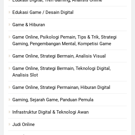
Edukasi Game / Desain Digital
Game & Hiburan
Game Online, Psikologi Pemain, Tips & Trik, Strategi
Gaming, Pengembangan Mental, Kompetisi Game
Game Online, Strategi Bermain, Analisis Visual
Game Online, Strategi Bermain, Teknologi Digital,
Analisis Slot
Game Online, Strategi Permainan, Hiburan Digital
Gaming, Sejarah Game, Panduan Pemula
Infrastruktur Digital & Teknologi Awan
Judi Online