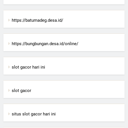
https://batumadeg.desa.id/
https://bungbungan.desa.id/online/
slot gacor hari ini
slot gacor
situs slot gacor hari ini