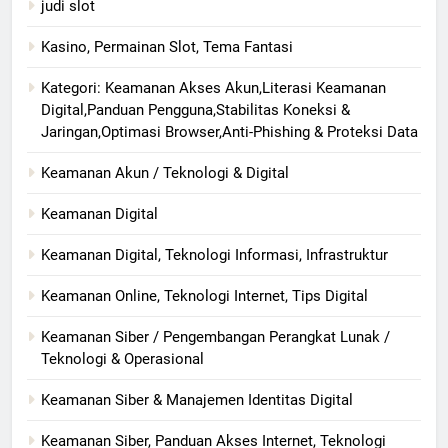
judi slot
Kasino, Permainan Slot, Tema Fantasi
Kategori: Keamanan Akses Akun,Literasi Keamanan
Digital,Panduan Pengguna,Stabilitas Koneksi &
Jaringan,Optimasi Browser,Anti-Phishing & Proteksi Data
Keamanan Akun / Teknologi & Digital
Keamanan Digital
Keamanan Digital, Teknologi Informasi, Infrastruktur
Keamanan Online, Teknologi Internet, Tips Digital
Keamanan Siber / Pengembangan Perangkat Lunak /
Teknologi & Operasional
Keamanan Siber & Manajemen Identitas Digital
Keamanan Siber, Panduan Akses Internet, Teknologi