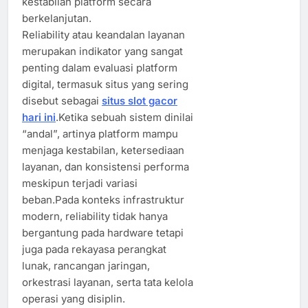
kestabilan platform secara
berkelanjutan.
Reliability atau keandalan layanan
merupakan indikator yang sangat
penting dalam evaluasi platform
digital, termasuk situs yang sering
disebut sebagai
situs slot gacor
hari ini
.Ketika sebuah sistem dinilai
“andal”, artinya platform mampu
menjaga kestabilan, ketersediaan
layanan, dan konsistensi performa
meskipun terjadi variasi
beban.Pada konteks infrastruktur
modern, reliability tidak hanya
bergantung pada hardware tetapi
juga pada rekayasa perangkat
lunak, rancangan jaringan,
orkestrasi layanan, serta tata kelola
operasi yang disiplin.