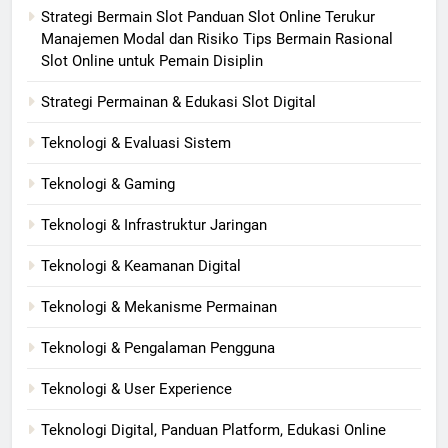
Strategi Bermain Slot Panduan Slot Online Terukur
Manajemen Modal dan Risiko Tips Bermain Rasional
Slot Online untuk Pemain Disiplin
Strategi Permainan & Edukasi Slot Digital
Teknologi & Evaluasi Sistem
Teknologi & Gaming
Teknologi & Infrastruktur Jaringan
Teknologi & Keamanan Digital
Teknologi & Mekanisme Permainan
Teknologi & Pengalaman Pengguna
Teknologi & User Experience
Teknologi Digital, Panduan Platform, Edukasi Online