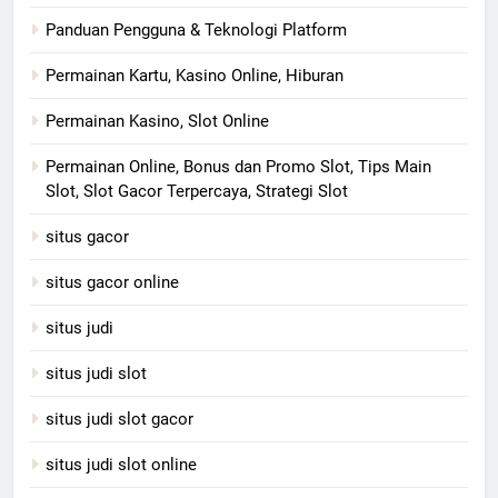
Panduan Pengguna & Teknologi Platform
Permainan Kartu, Kasino Online, Hiburan
Permainan Kasino, Slot Online
Permainan Online, Bonus dan Promo Slot, Tips Main
Slot, Slot Gacor Terpercaya, Strategi Slot
situs gacor
situs gacor online
situs judi
situs judi slot
situs judi slot gacor
situs judi slot online