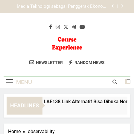
Skip
Cara Login Tiara4D dengan Mudah dan Aman di
to
Berbagai Perangkat
content
Prosedur Penghapusan Akun di Lebah4D:
Panduan Transparan dan Aman untuk Pengguna
Cara Memastikan LAE138 Link Alternatif Bisa
Dibuka Normal dengan Aman
Media Teknologi sebagai Penggerak Ekonomi
Digital di Era Modern
Course
Tingkatkan Keterampilan Anda Dengan
Cara Login Tiara4D dengan Mudah dan Aman di
NEWSLETTER
RANDOM NEWS
Berbagai Perangkat
Experience
Mengikuti Kursus Interaktif Yang
Prosedur Penghapusan Akun di Lebah4D:
Tersedia Di Course Experience.
Panduan Transparan dan Aman untuk Pengguna
MENU
ara Memastikan LAE138 Link Alternatif Bisa Dibuka Normal 
HEADLINES
 Months Ago
Home
observability