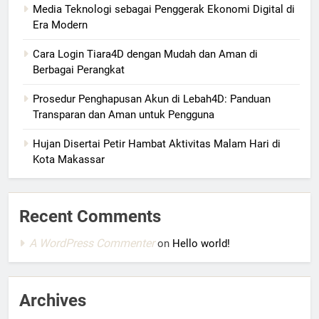
Media Teknologi sebagai Penggerak Ekonomi Digital di
Era Modern
Cara Login Tiara4D dengan Mudah dan Aman di
Berbagai Perangkat
Prosedur Penghapusan Akun di Lebah4D: Panduan
Transparan dan Aman untuk Pengguna
Hujan Disertai Petir Hambat Aktivitas Malam Hari di
Kota Makassar
Recent Comments
A WordPress Commenter
on
Hello world!
Archives