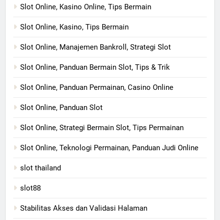
Slot Online, Kasino Online, Tips Bermain
Slot Online, Kasino, Tips Bermain
Slot Online, Manajemen Bankroll, Strategi Slot
Slot Online, Panduan Bermain Slot, Tips & Trik
Slot Online, Panduan Permainan, Casino Online
Slot Online, Panduan Slot
Slot Online, Strategi Bermain Slot, Tips Permainan
Slot Online, Teknologi Permainan, Panduan Judi Online
slot thailand
slot88
Stabilitas Akses dan Validasi Halaman