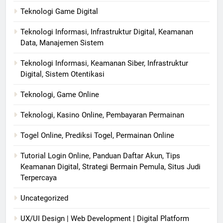
Teknologi Game Digital
Teknologi Informasi, Infrastruktur Digital, Keamanan
Data, Manajemen Sistem
Teknologi Informasi, Keamanan Siber, Infrastruktur
Digital, Sistem Otentikasi
Teknologi, Game Online
Teknologi, Kasino Online, Pembayaran Permainan
Togel Online, Prediksi Togel, Permainan Online
Tutorial Login Online, Panduan Daftar Akun, Tips
Keamanan Digital, Strategi Bermain Pemula, Situs Judi
Terpercaya
Uncategorized
UX/UI Design | Web Development | Digital Platform