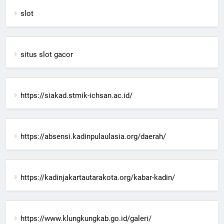
slot
situs slot gacor
https://siakad.stmik-ichsan.ac.id/
https://absensi.kadinpulaulasia.org/daerah/
https://kadinjakartautarakota.org/kabar-kadin/
https://www.klungkungkab.go.id/galeri/