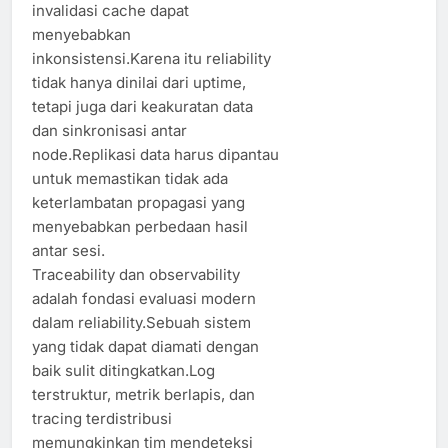
invalidasi cache dapat
menyebabkan
inkonsistensi.Karena itu reliability
tidak hanya dinilai dari uptime,
tetapi juga dari keakuratan data
dan sinkronisasi antar
node.Replikasi data harus dipantau
untuk memastikan tidak ada
keterlambatan propagasi yang
menyebabkan perbedaan hasil
antar sesi.
Traceability dan observability
adalah fondasi evaluasi modern
dalam reliability.Sebuah sistem
yang tidak dapat diamati dengan
baik sulit ditingkatkan.Log
terstruktur, metrik berlapis, dan
tracing terdistribusi
memungkinkan tim mendeteksi