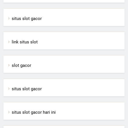
situs slot gacor
link situs slot
slot gacor
situs slot gacor
situs slot gacor hari ini