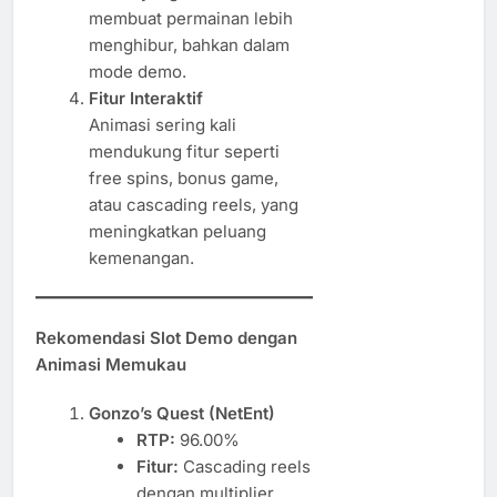
membuat permainan lebih
menghibur, bahkan dalam
mode demo.
Fitur Interaktif
Animasi sering kali
mendukung fitur seperti
free spins, bonus game,
atau cascading reels, yang
meningkatkan peluang
kemenangan.
Rekomendasi Slot Demo dengan
Animasi Memukau
Gonzo’s Quest (NetEnt)
RTP:
96.00%
Fitur:
Cascading reels
dengan multiplier