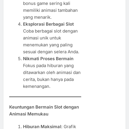
bonus game sering kali
memiliki animasi tambahan
yang menarik.
Eksplorasi Berbagai Slot
Coba berbagai slot dengan
animasi unik untuk
menemukan yang paling
sesuai dengan selera Anda.
Nikmati Proses Bermain
Fokus pada hiburan yang
ditawarkan oleh animasi dan
cerita, bukan hanya pada
kemenangan.
Keuntungan Bermain Slot dengan
Animasi Memukau
Hiburan Maksimal:
Grafik