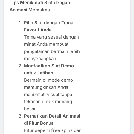
Tips Menikmati Slot dengan
Animasi Memukau
Pilih Slot dengan Tema
Favorit Anda
Tema yang sesuai dengan
minat Anda membuat
pengalaman bermain lebih
menyenangkan.
Manfaatkan Slot Demo
untuk Latihan
Bermain di mode demo
memungkinkan Anda
menikmati visual tanpa
tekanan untuk menang
besar.
Perhatikan Detail Animasi
di Fitur Bonus
Fitur seperti free spins dan