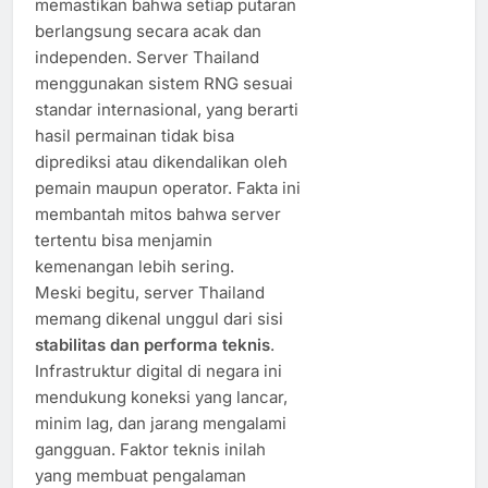
memastikan bahwa setiap putaran
berlangsung secara acak dan
independen. Server Thailand
menggunakan sistem RNG sesuai
standar internasional, yang berarti
hasil permainan tidak bisa
diprediksi atau dikendalikan oleh
pemain maupun operator. Fakta ini
membantah mitos bahwa server
tertentu bisa menjamin
kemenangan lebih sering.
Meski begitu, server Thailand
memang dikenal unggul dari sisi
stabilitas dan performa teknis
.
Infrastruktur digital di negara ini
mendukung koneksi yang lancar,
minim lag, dan jarang mengalami
gangguan. Faktor teknis inilah
yang membuat pengalaman