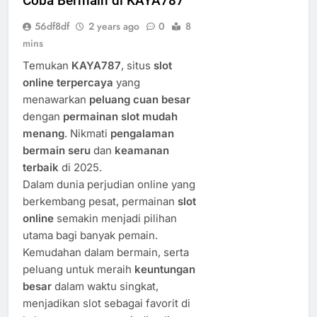
Coba Bermain di KAYA787
56df8df
2 years ago
0
8
mins
Temukan
KAYA787
, situs
slot
online terpercaya
yang
menawarkan
peluang cuan besar
dengan
permainan slot mudah
menang
. Nikmati
pengalaman
bermain seru
dan
keamanan
terbaik
di 2025.
Dalam dunia perjudian online yang
berkembang pesat, permainan
slot
online
semakin menjadi pilihan
utama bagi banyak pemain.
Kemudahan dalam bermain, serta
peluang untuk meraih
keuntungan
besar
dalam waktu singkat,
menjadikan slot sebagai favorit di