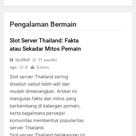
Pengalaman Bermain
Slot Server Thailand: Fakta
atau Sekadar Mitos Pemain
56df8df
11 months
ago
0
5 mins
Slot server Thailand sering
disebut-sebut lebih adil dan
mudah dimenangkan. Artikel ini
mengulas fakta dan mitos yang
berkembang di kalangan pemain,
serta bagaimana persepsi
komunitas membentuk popularitas
server Thailand.
Slot server Thailand belakangan ini