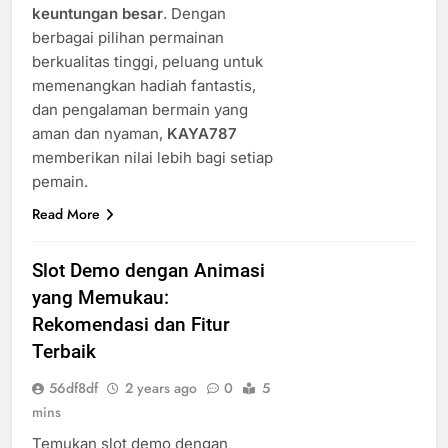
keuntungan besar
. Dengan
berbagai pilihan permainan
berkualitas tinggi, peluang untuk
memenangkan hadiah fantastis,
dan pengalaman bermain yang
aman dan nyaman,
KAYA787
memberikan nilai lebih bagi setiap
pemain.
Read More
Slot Demo dengan Animasi
yang Memukau:
Rekomendasi dan Fitur
Terbaik
56df8df
2 years ago
0
5
mins
Temukan slot demo dengan