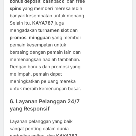
bonus deposit
,
cashback
, dan
free
spins
yang memberi mereka lebih
banyak kesempatan untuk menang.
Selain itu,
KAYA787
juga
mengadakan
turnamen slot
dan
promosi mingguan
yang memberi
pemain kesempatan untuk
bersaing dengan pemain lain dan
memenangkan hadiah tambahan.
Dengan bonus dan promosi yang
melimpah, pemain dapat
meningkatkan peluang mereka
untuk meraih kemenangan besar.
6.
Layanan Pelanggan 24/7
yang Responsif
Layanan pelanggan yang baik
sangat penting dalam dunia
perjudian online, dan
KAYA787