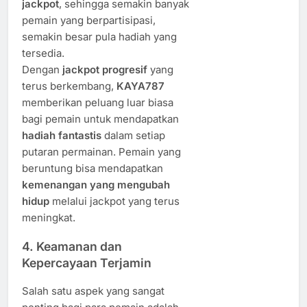
jackpot
, sehingga semakin banyak
pemain yang berpartisipasi,
semakin besar pula hadiah yang
tersedia.
Dengan
jackpot progresif
yang
terus berkembang,
KAYA787
memberikan peluang luar biasa
bagi pemain untuk mendapatkan
hadiah fantastis
dalam setiap
putaran permainan. Pemain yang
beruntung bisa mendapatkan
kemenangan yang mengubah
hidup
melalui jackpot yang terus
meningkat.
4.
Keamanan dan
Kepercayaan Terjamin
Salah satu aspek yang sangat