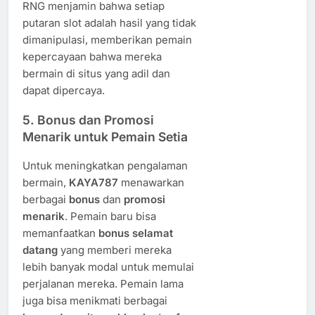
RNG menjamin bahwa setiap
putaran slot adalah hasil yang tidak
dimanipulasi, memberikan pemain
kepercayaan bahwa mereka
bermain di situs yang adil dan
dapat dipercaya.
5.
Bonus dan Promosi
Menarik untuk Pemain Setia
Untuk meningkatkan pengalaman
bermain,
KAYA787
menawarkan
berbagai
bonus
dan
promosi
menarik
. Pemain baru bisa
memanfaatkan
bonus selamat
datang
yang memberi mereka
lebih banyak modal untuk memulai
perjalanan mereka. Pemain lama
juga bisa menikmati berbagai