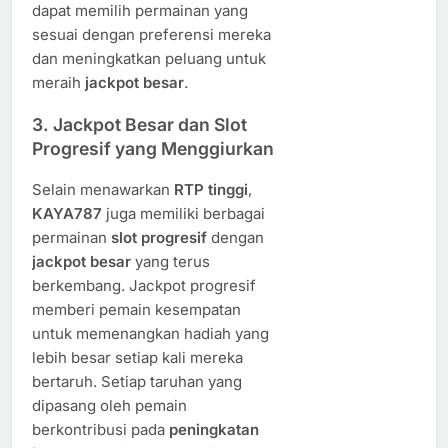
dapat memilih permainan yang
sesuai dengan preferensi mereka
dan meningkatkan peluang untuk
meraih
jackpot besar
.
3.
Jackpot Besar dan Slot
Progresif yang Menggiurkan
Selain menawarkan
RTP tinggi
,
KAYA787
juga memiliki berbagai
permainan
slot progresif
dengan
jackpot besar
yang terus
berkembang. Jackpot progresif
memberi pemain kesempatan
untuk memenangkan hadiah yang
lebih besar setiap kali mereka
bertaruh. Setiap taruhan yang
dipasang oleh pemain
berkontribusi pada
peningkatan