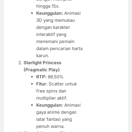
hingga 15x.
Keunggulan:
Animasi
3D yang memukau
dengan karakter
interaktif yang
menemani pemain
dalam pencarian harta
karun.
Starlight Princess
(Pragmatic Play)
RTP:
96.50%
Fitur:
Scatter untuk
free spins dan
multiplier aktif.
Keunggulan:
Animasi
gaya anime dengan
latar fantasi yang
penuh warna.