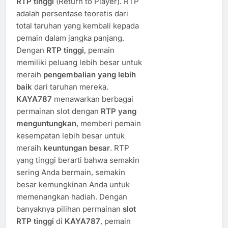
RTP tinggi
(Return to Player). RTP
adalah persentase teoretis dari
total taruhan yang kembali kepada
pemain dalam jangka panjang.
Dengan
RTP tinggi
, pemain
memiliki peluang lebih besar untuk
meraih
pengembalian yang lebih
baik
dari taruhan mereka.
KAYA787
menawarkan berbagai
permainan slot dengan
RTP yang
menguntungkan
, memberi pemain
kesempatan lebih besar untuk
meraih
keuntungan besar
. RTP
yang tinggi berarti bahwa semakin
sering Anda bermain, semakin
besar kemungkinan Anda untuk
memenangkan hadiah. Dengan
banyaknya pilihan permainan
slot
RTP tinggi
di
KAYA787
, pemain