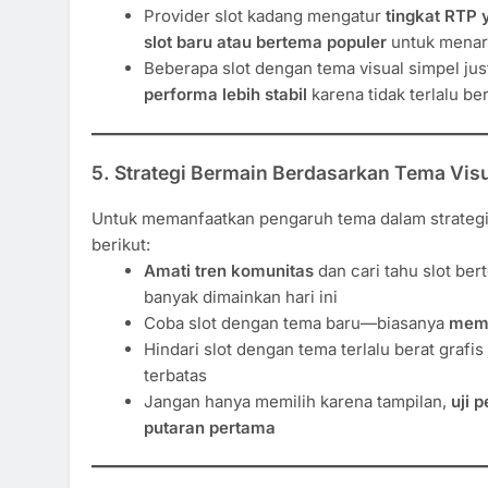
Provider slot kadang mengatur
tingkat RTP y
slot baru atau bertema populer
untuk menar
Beberapa slot dengan tema visual simpel ju
performa lebih stabil
karena tidak terlalu be
5. Strategi Bermain Berdasarkan Tema Vis
Untuk memanfaatkan pengaruh tema dalam strategi 
berikut:
Amati tren komunitas
dan cari tahu slot ber
banyak dimainkan hari ini
Coba slot dengan tema baru—biasanya
memi
Hindari slot dengan tema terlalu berat grafis
terbatas
Jangan hanya memilih karena tampilan,
uji 
putaran pertama