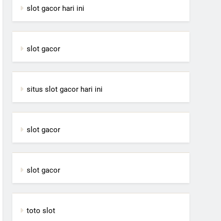
slot gacor hari ini
slot gacor
situs slot gacor hari ini
slot gacor
slot gacor
toto slot