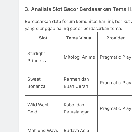
3. Analisis Slot Gacor Berdasarkan Tema Ha
Berdasarkan data forum komunitas hari ini, berikut
yang dianggap paling gacor berdasarkan tema:
Slot
Tema Visual
Provider
Starlight
Mitologi Anime
Pragmatic Play
Princess
Sweet
Permen dan
Pragmatic Play
Bonanza
Buah Cerah
Wild West
Koboi dan
Pragmatic Play
Gold
Petualangan
Mahjong Ways
Budaya Asia