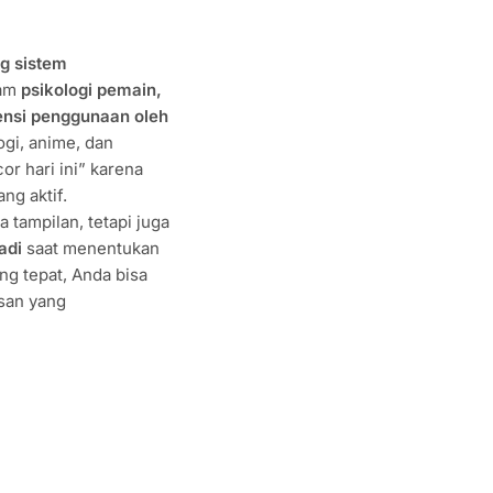
g sistem
lam
psikologi pemain,
uensi penggunaan oleh
ogi, anime, dan
or hari ini” karena
ng aktif.
tampilan, tetapi juga
adi
saat menentukan
ng tepat, Anda bisa
san yang