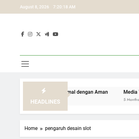
Skip
August 8, 2026
7:20:19 AM
to
content
Cou
Tingkatkan
if Bisa Dibuka Normal dengan Aman
Media Teknologi se
5 Months Ago
HEADLINES
Home
pengaruh desain slot