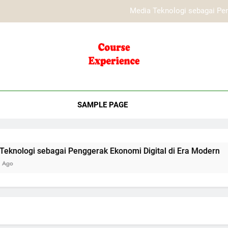
Media Teknologi sebagai Pen
Cara Login Tiara4D dengan 
Prosedur Penghapusan Akun di Lebah4D: Panduan
rse Experience
Cara Memastikan LAE138 Link Alter
 Keterampilan Anda Dengan Mengikuti Kursus Interaktif Yang T
Media Teknologi sebagai Pen
SAMPLE PAGE
Cara Login Tiara4D dengan 
Prosedur Penghapusan Akun di Lebah4D: Panduan
bagai Penggerak Ekonomi Digital di Era Modern
Cara Lo
5 Months 