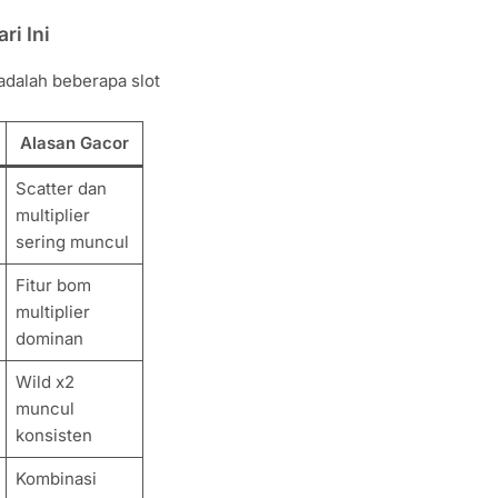
ri Ini
 adalah beberapa slot
Alasan Gacor
Scatter dan
multiplier
sering muncul
Fitur bom
multiplier
dominan
Wild x2
muncul
konsisten
Kombinasi