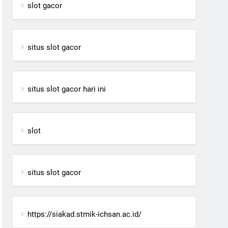
slot gacor
situs slot gacor
situs slot gacor hari ini
slot
situs slot gacor
https://siakad.stmik-ichsan.ac.id/