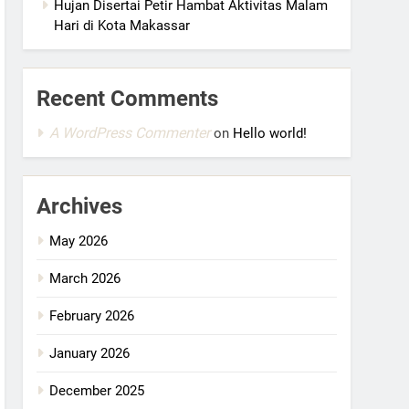
Hujan Disertai Petir Hambat Aktivitas Malam
Hari di Kota Makassar
Recent Comments
A WordPress Commenter
on
Hello world!
Archives
May 2026
March 2026
February 2026
January 2026
December 2025