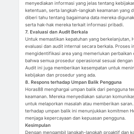
menyediakan informasi yang jelas tentang kebijakan
ketentuan, serta langkah-langkah keamanan yang d
diberi tahu tentang bagaimana data mereka digunak
serta hak-hak mereka terkait informasi pribadi.
7. Evaluasi dan Audit Berkala
Untuk memastikan kepatuhan yang berkelanjutan,
evaluasi dan audit internal secara berkala. Proses
mengidentifikasi area yang memerlukan perbaikan
bahwa semua prosedur operasional sesuai dengan r
Audit ini juga memberikan kesempatan untuk meninj
kebijakan dan prosedur yang ada.
8. Respons terhadap Umpan Balik Pengguna
Horas88 menghargai umpan balik dari pengguna ter
keamanan. Mereka menyediakan saluran komunikas
untuk melaporkan masalah atau memberikan saran.
terhadap umpan balik ini menunjukkan komitmen H
menjaga kepercayaan dan kepuasan pengguna.
Kesimpulan
Dengan mengambil langkah-langkah proaktif dan k