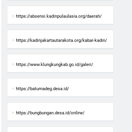
https://absensi.kadinpulaulasia.org/daerah/
https://kadinjakartautarakota.org/kabar-kadin/
https://www.klungkungkab.go.id/galeri/
https://batumadeg.desa.id/
https://bungbungan.desa.id/online/