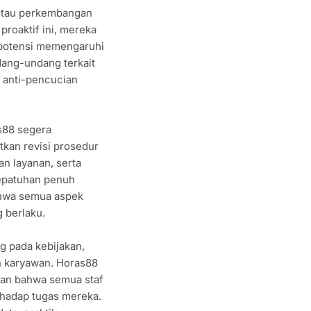
ntau perkembangan
proaktif ini, mereka
rpotensi memengaruhi
ang-undang terkait
n anti-pencucian
s88 segera
tkan revisi prosedur
an layanan, serta
kepatuhan penuh
ahwa semua aspek
 berlaku.
g pada kebijakan,
h karyawan. Horas88
kan bahwa semua staf
rhadap tugas mereka.