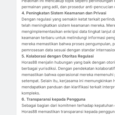
Pelatihan ini mencakup topik seperti perlindungan d
permainan yang adil, dan prosedur anti-pencucian 
4. Peningkatan Sistem Keamanan dan Privasi
Dengan regulasi yang semakin ketat terkait perlin
telah meningkatkan sistem keamanan mereka. Mer
mengimplementasikan enkripsi data tingkat lanjut d
keamanan terbaru untuk melindungi informasi pengg
mereka memastikan bahwa proses pengumpulan, p
pemrosesan data sesuai dengan standar internasio
5. Kolaborasi dengan Otoritas Regulasi
Horas88 menjalin hubungan yang baik dengan otorit
berbagai yurisdiksi. Dengan pendekatan kolaboratif
memastikan bahwa operasional mereka memenuhi 
setempat. Selain itu, kerjasama ini memungkinkan
mendapatkan panduan dan klarifikasi terkait interpr
kompleks.
6. Transparansi kepada Pengguna
Sebagai bagian dari komitmen terhadap kepatuhan d
Horas88 memastikan transparansi kepada penggun