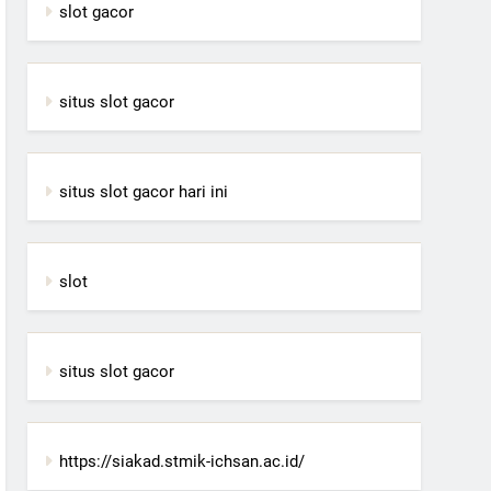
slot gacor
situs slot gacor
situs slot gacor hari ini
slot
situs slot gacor
https://siakad.stmik-ichsan.ac.id/