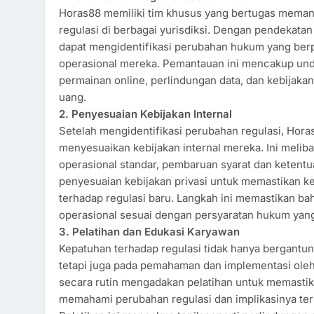
Horas88 memiliki tim khusus yang bertugas mema
regulasi di berbagai yurisdiksi. Dengan pendekatan 
dapat mengidentifikasi perubahan hukum yang be
operasional mereka. Pemantauan ini mencakup und
permainan online, perlindungan data, dan kebijaka
uang.
2. Penyesuaian Kebijakan Internal
Setelah mengidentifikasi perubahan regulasi, Hora
menyesuaikan kebijakan internal mereka. Ini meliba
operasional standar, pembaruan syarat dan ketentu
penyesuaian kebijakan privasi untuk memastikan 
terhadap regulasi baru. Langkah ini memastikan b
operasional sesuai dengan persyaratan hukum yang
3. Pelatihan dan Edukasi Karyawan
Kepatuhan terhadap regulasi tidak hanya bergantun
tetapi juga pada pemahaman dan implementasi ole
secara rutin mengadakan pelatihan untuk memasti
memahami perubahan regulasi dan implikasinya te