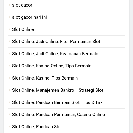
slot gacor
slot gacor hari ini
Slot Online
Slot Online, Judi Online, Fitur Permainan Slot
Slot Online, Judi Online, Keamanan Bermain
Slot Online, Kasino Online, Tips Bermain
Slot Online, Kasino, Tips Bermain
Slot Online, Manajemen Bankroll, Strategi Slot
Slot Online, Panduan Bermain Slot, Tips & Trik
Slot Online, Panduan Permainan, Casino Online
Slot Online, Panduan Slot