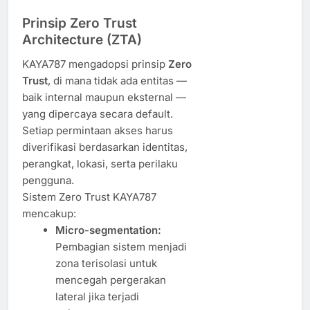
Prinsip Zero Trust
Architecture (ZTA)
KAYA787 mengadopsi prinsip
Zero
Trust
, di mana tidak ada entitas —
baik internal maupun eksternal —
yang dipercaya secara default.
Setiap permintaan akses harus
diverifikasi berdasarkan identitas,
perangkat, lokasi, serta perilaku
pengguna.
Sistem Zero Trust KAYA787
mencakup:
Micro-segmentation:
Pembagian sistem menjadi
zona terisolasi untuk
mencegah pergerakan
lateral jika terjadi