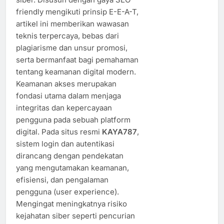
friendly mengikuti prinsip E-E-A-T,
artikel ini memberikan wawasan
teknis terpercaya, bebas dari
plagiarisme dan unsur promosi,
serta bermanfaat bagi pemahaman
tentang keamanan digital modern.
Keamanan akses merupakan
fondasi utama dalam menjaga
integritas dan kepercayaan
pengguna pada sebuah platform
digital. Pada situs resmi
KAYA787
,
sistem login dan autentikasi
dirancang dengan pendekatan
yang mengutamakan keamanan,
efisiensi, dan pengalaman
pengguna (user experience).
Mengingat meningkatnya risiko
kejahatan siber seperti pencurian