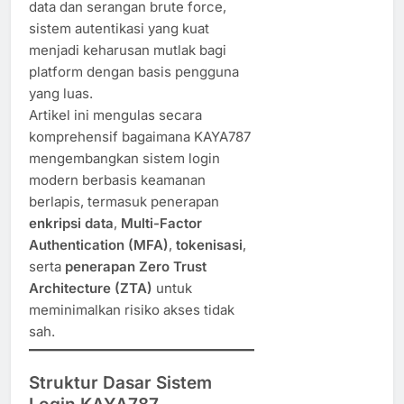
data dan serangan brute force,
sistem autentikasi yang kuat
menjadi keharusan mutlak bagi
platform dengan basis pengguna
yang luas.
Artikel ini mengulas secara
komprehensif bagaimana KAYA787
mengembangkan sistem login
modern berbasis keamanan
berlapis, termasuk penerapan
enkripsi data
,
Multi-Factor
Authentication (MFA)
,
tokenisasi
,
serta
penerapan Zero Trust
Architecture (ZTA)
untuk
meminimalkan risiko akses tidak
sah.
Struktur Dasar Sistem