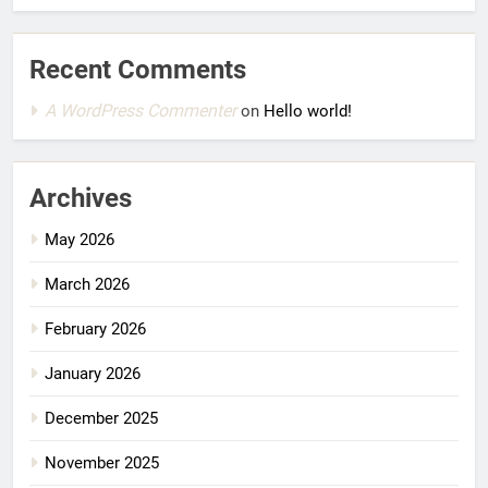
Recent Comments
A WordPress Commenter
on
Hello world!
Archives
May 2026
March 2026
February 2026
January 2026
December 2025
November 2025