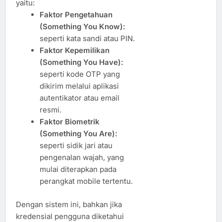
yaitu:
Faktor Pengetahuan
(Something You Know):
seperti kata sandi atau PIN.
Faktor Kepemilikan
(Something You Have):
seperti kode OTP yang
dikirim melalui aplikasi
autentikator atau email
resmi.
Faktor Biometrik
(Something You Are):
seperti sidik jari atau
pengenalan wajah, yang
mulai diterapkan pada
perangkat mobile tertentu.
Dengan sistem ini, bahkan jika
kredensial pengguna diketahui