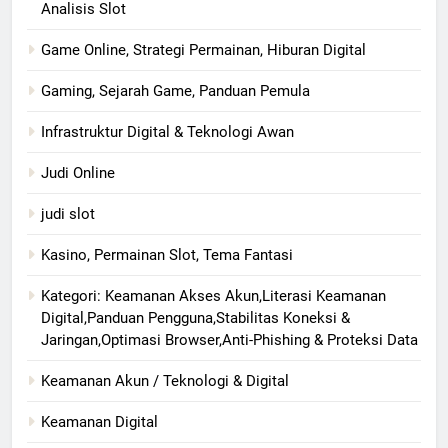
Analisis Slot
Game Online, Strategi Permainan, Hiburan Digital
Gaming, Sejarah Game, Panduan Pemula
Infrastruktur Digital & Teknologi Awan
Judi Online
judi slot
Kasino, Permainan Slot, Tema Fantasi
Kategori: Keamanan Akses Akun,Literasi Keamanan
Digital,Panduan Pengguna,Stabilitas Koneksi &
Jaringan,Optimasi Browser,Anti-Phishing & Proteksi Data
Keamanan Akun / Teknologi & Digital
Keamanan Digital