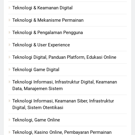
Teknologi & Keamanan Digital
Teknologi & Mekanisme Permainan
Teknologi & Pengalaman Pengguna
Teknologi & User Experience
Teknologi Digital, Panduan Platform, Edukasi Online
Teknologi Game Digital
Teknologi Informasi, Infrastruktur Digital, Keamanan
Data, Manajemen Sistem
Teknologi Informasi, Keamanan Siber, Infrastruktur
Digital, Sistem Otentikasi
Teknologi, Game Online
Teknologi, Kasino Online, Pembayaran Permainan