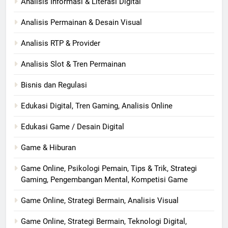
Analisis Informasi & Literasi Digital
Analisis Permainan & Desain Visual
Analisis RTP & Provider
Analisis Slot & Tren Permainan
Bisnis dan Regulasi
Edukasi Digital, Tren Gaming, Analisis Online
Edukasi Game / Desain Digital
Game & Hiburan
Game Online, Psikologi Pemain, Tips & Trik, Strategi
Gaming, Pengembangan Mental, Kompetisi Game
Game Online, Strategi Bermain, Analisis Visual
Game Online, Strategi Bermain, Teknologi Digital,