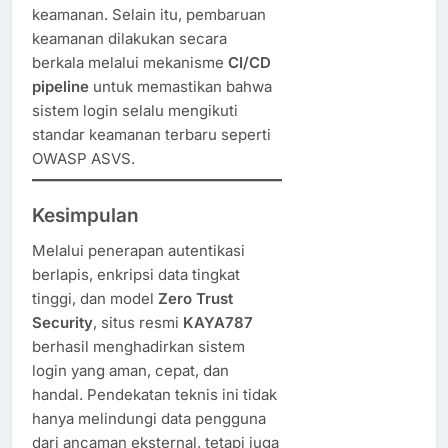
keamanan. Selain itu, pembaruan
keamanan dilakukan secara
berkala melalui mekanisme
CI/CD
pipeline
untuk memastikan bahwa
sistem login selalu mengikuti
standar keamanan terbaru seperti
OWASP ASVS.
Kesimpulan
Melalui penerapan autentikasi
berlapis, enkripsi data tingkat
tinggi, dan model
Zero Trust
Security
, situs resmi
KAYA787
berhasil menghadirkan sistem
login yang aman, cepat, dan
handal. Pendekatan teknis ini tidak
hanya melindungi data pengguna
dari ancaman eksternal, tetapi juga