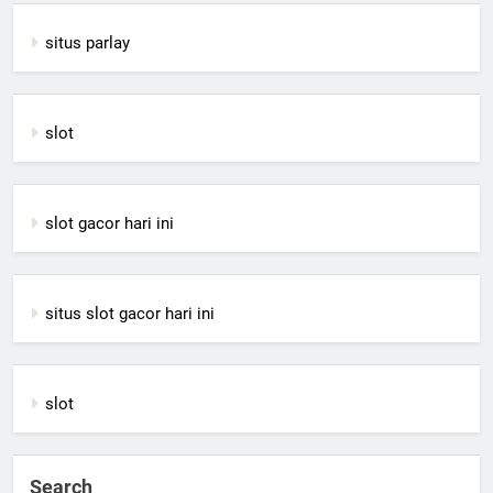
situs parlay
slot
slot gacor hari ini
situs slot gacor hari ini
slot
Search