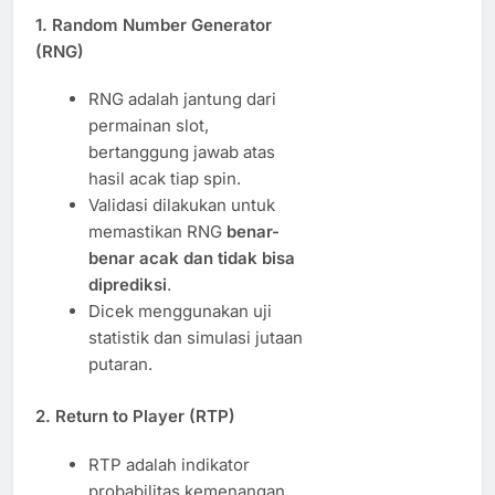
1.
Random Number Generator
(RNG)
RNG adalah jantung dari
permainan slot,
bertanggung jawab atas
hasil acak tiap spin.
Validasi dilakukan untuk
memastikan RNG
benar-
benar acak dan tidak bisa
diprediksi
.
Dicek menggunakan uji
statistik dan simulasi jutaan
putaran.
2.
Return to Player (RTP)
RTP adalah indikator
probabilitas kemenangan