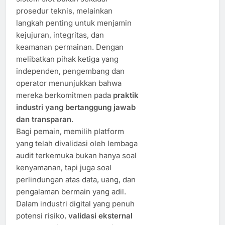
prosedur teknis, melainkan
langkah penting untuk menjamin
kejujuran, integritas, dan
keamanan permainan. Dengan
melibatkan pihak ketiga yang
independen, pengembang dan
operator menunjukkan bahwa
mereka berkomitmen pada
praktik
industri yang bertanggung jawab
dan transparan
.
Bagi pemain, memilih platform
yang telah divalidasi oleh lembaga
audit terkemuka bukan hanya soal
kenyamanan, tapi juga soal
perlindungan atas data, uang, dan
pengalaman bermain yang adil.
Dalam industri digital yang penuh
potensi risiko,
validasi eksternal