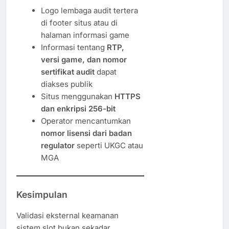
Logo lembaga audit tertera
di footer situs atau di
halaman informasi game
Informasi tentang
RTP,
versi game, dan nomor
sertifikat audit
dapat
diakses publik
Situs menggunakan
HTTPS
dan enkripsi 256-bit
Operator mencantumkan
nomor lisensi dari badan
regulator
seperti UKGC atau
MGA
Kesimpulan
Validasi eksternal keamanan
sistem slot bukan sekadar