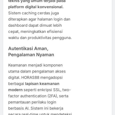
teknis yang umum terjadi pada
platform digital konvensional.
Sistem caching cerdas juga
diterapkan agar halaman login dan
dashboard dapat dimuat lebih
cepat, meningkatkan efisiensi
waktu dan produktivitas pengguna.
Autentikasi Aman,
Pengalaman Nyaman
Keamanan menjadi komponen
utama dalam pengalaman akses
digital. HORAS88 mengadopsi
berbagai
lapisan keamanan
modern
seperti enkripsi SSL, two-
factor authentication (2FA), serta
pemantauan perilaku login
berbasis AI. Sistem ini bekerja
secara real-time untuk mendeteksi