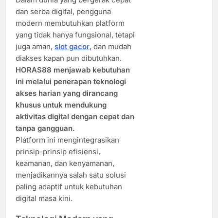
dan serba digital, pengguna
modern membutuhkan platform
yang tidak hanya fungsional, tetapi
juga aman,
slot gacor
, dan mudah
diakses kapan pun dibutuhkan.
HORAS88 menjawab kebutuhan
ini melalui penerapan teknologi
akses harian yang dirancang
khusus untuk mendukung
aktivitas digital dengan cepat dan
tanpa gangguan.
Platform ini mengintegrasikan
prinsip-prinsip efisiensi,
keamanan, dan kenyamanan,
menjadikannya salah satu solusi
paling adaptif untuk kebutuhan
digital masa kini.