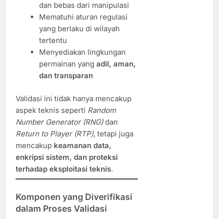
dan bebas dari manipulasi
Mematuhi aturan regulasi
yang berlaku di wilayah
tertentu
Menyediakan lingkungan
permainan yang
adil, aman,
dan transparan
Validasi ini tidak hanya mencakup
aspek teknis seperti
Random
Number Generator (RNG)
dan
Return to Player (RTP)
, tetapi juga
mencakup
keamanan data,
enkripsi sistem, dan proteksi
terhadap eksploitasi teknis
.
Komponen yang Diverifikasi
dalam Proses Validasi