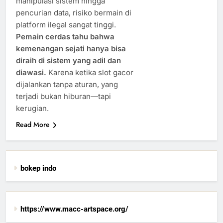
manipulasi sistem hingga
pencurian data, risiko bermain di
platform ilegal sangat tinggi.
Pemain cerdas tahu bahwa
kemenangan sejati hanya bisa
diraih di sistem yang adil dan
diawasi.
Karena ketika slot gacor
dijalankan tanpa aturan, yang
terjadi bukan hiburan—tapi
kerugian.
Read More
bokep indo
https://www.macc-artspace.org/