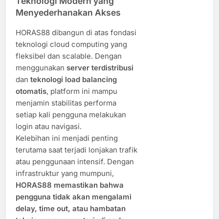
Teknologi Modern yang
Menyederhanakan Akses
HORAS88 dibangun di atas fondasi
teknologi cloud computing yang
fleksibel dan scalable. Dengan
menggunakan
server terdistribusi
dan
teknologi load balancing
otomatis
, platform ini mampu
menjamin stabilitas performa
setiap kali pengguna melakukan
login atau navigasi.
Kelebihan ini menjadi penting
terutama saat terjadi lonjakan trafik
atau penggunaan intensif. Dengan
infrastruktur yang mumpuni,
HORAS88 memastikan bahwa
pengguna tidak akan mengalami
delay, time out, atau hambatan