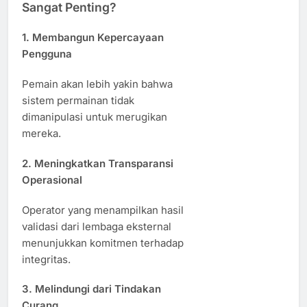
Sangat Penting?
1.
Membangun Kepercayaan
Pengguna
Pemain akan lebih yakin bahwa
sistem permainan tidak
dimanipulasi untuk merugikan
mereka.
2.
Meningkatkan Transparansi
Operasional
Operator yang menampilkan hasil
validasi dari lembaga eksternal
menunjukkan komitmen terhadap
integritas.
3.
Melindungi dari Tindakan
Curang