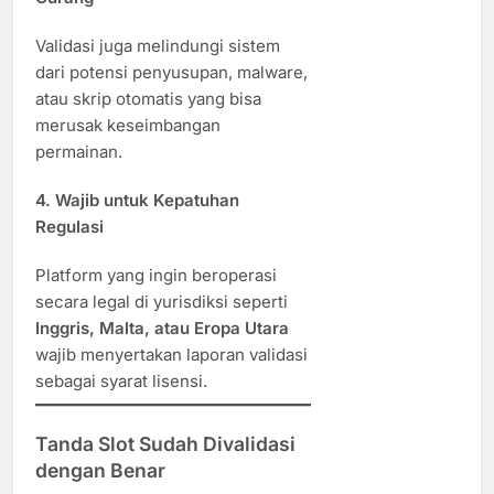
Validasi juga melindungi sistem
dari potensi penyusupan, malware,
atau skrip otomatis yang bisa
merusak keseimbangan
permainan.
4.
Wajib untuk Kepatuhan
Regulasi
Platform yang ingin beroperasi
secara legal di yurisdiksi seperti
Inggris, Malta, atau Eropa Utara
wajib menyertakan laporan validasi
sebagai syarat lisensi.
Tanda Slot Sudah Divalidasi
dengan Benar