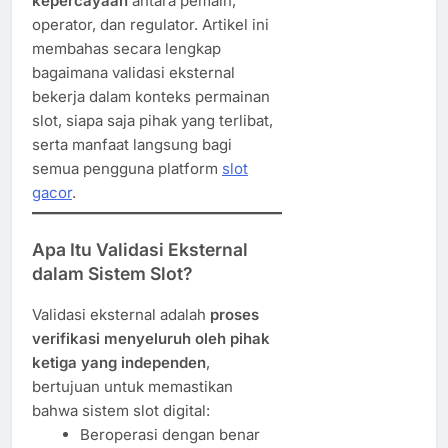
kepercayaan
antara pemain,
operator, dan regulator. Artikel ini
membahas secara lengkap
bagaimana validasi eksternal
bekerja dalam konteks permainan
slot, siapa saja pihak yang terlibat,
serta manfaat langsung bagi
semua pengguna platform
slot
gacor
.
Apa Itu Validasi Eksternal
dalam Sistem Slot?
Validasi eksternal adalah
proses
verifikasi menyeluruh oleh pihak
ketiga yang independen
,
bertujuan untuk memastikan
bahwa sistem slot digital:
Beroperasi dengan benar