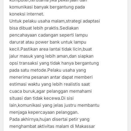
komunikasi banyak bergantung pada
koneksi internet.
Untuk pelaku usaha malam,strategi adaptasi
bisa dibuat lebih praktis.Sediakan
pencahayaan cadangan seperti lampu
darurat atau power bank untuk lampu
kecil.Pastikan area lantai tidak licin,buat
jalur masuk yang lebih aman,dan siapkan
opsi transaksi yang tidak hanya bergantung
pada satu metode.Pelaku usaha yang
menerima pesanan antar dapat memberi
estimasi waktu yang lebih realistis saat
cuaca buruk,agar pelanggan memahami
situasi dan tidak kecewa.Di sisi
lain,komunikasi yang jelas justru membantu
menjaga kepercayaan pelanggan.
Pada akhirnya,hujan disertai petir yang
menghambat aktivitas malam di Makassar