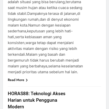
adalah situasi yang bisa berulang,terutama
saat musim hujan atau ketika cuaca sedang
tidak stabil.Dampaknya terasa di jalanan,di
lingkungan rumah,dan di denyut ekonomi
malam kota.Namun dengan kesiapan
sederhana,keputusan yang lebih hati-
hati,serta kebiasaan aman yang
konsisten,warga tetap dapat menjalani
aktivitas malam dengan risiko yang lebih
terkendali.Malam yang basah dan
bergemuruh tidak harus berubah menjadi
malam yang berbahaya,selama keselamatan
menjadi prioritas utama sebelum hal lain.
Read More
HORAS88: Teknologi Akses
Harian untuk Pengguna
Modern