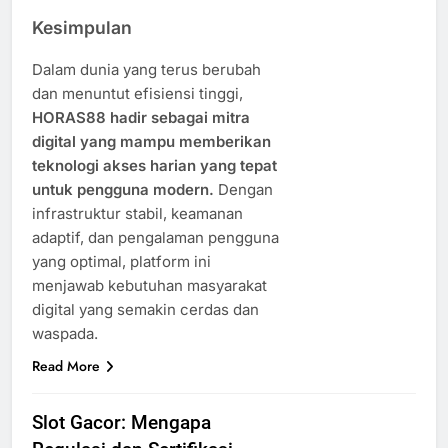
Kesimpulan
Dalam dunia yang terus berubah
dan menuntut efisiensi tinggi,
HORAS88 hadir sebagai mitra
digital yang mampu memberikan
teknologi akses harian yang tepat
untuk pengguna modern.
Dengan
infrastruktur stabil, keamanan
adaptif, dan pengalaman pengguna
yang optimal, platform ini
menjawab kebutuhan masyarakat
digital yang semakin cerdas dan
waspada.
Read More
Slot Gacor: Mengapa