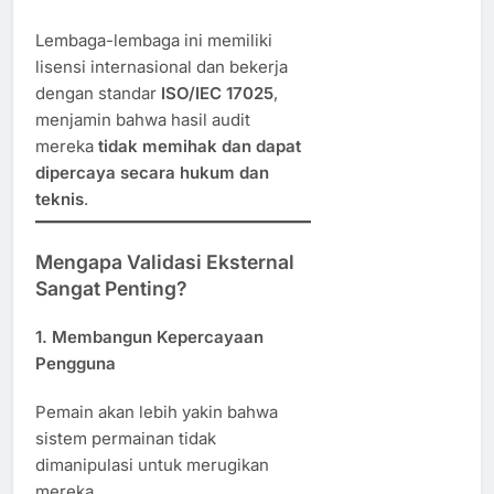
Lembaga-lembaga ini memiliki
lisensi internasional dan bekerja
dengan standar
ISO/IEC 17025
,
menjamin bahwa hasil audit
mereka
tidak memihak dan dapat
dipercaya secara hukum dan
teknis
.
Mengapa Validasi Eksternal
Sangat Penting?
1.
Membangun Kepercayaan
Pengguna
Pemain akan lebih yakin bahwa
sistem permainan tidak
dimanipulasi untuk merugikan
mereka.