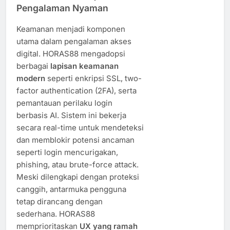
Pengalaman Nyaman
Keamanan menjadi komponen
utama dalam pengalaman akses
digital. HORAS88 mengadopsi
berbagai
lapisan keamanan
modern
seperti enkripsi SSL, two-
factor authentication (2FA), serta
pemantauan perilaku login
berbasis AI. Sistem ini bekerja
secara real-time untuk mendeteksi
dan memblokir potensi ancaman
seperti login mencurigakan,
phishing, atau brute-force attack.
Meski dilengkapi dengan proteksi
canggih, antarmuka pengguna
tetap dirancang dengan
sederhana. HORAS88
memprioritaskan
UX yang ramah