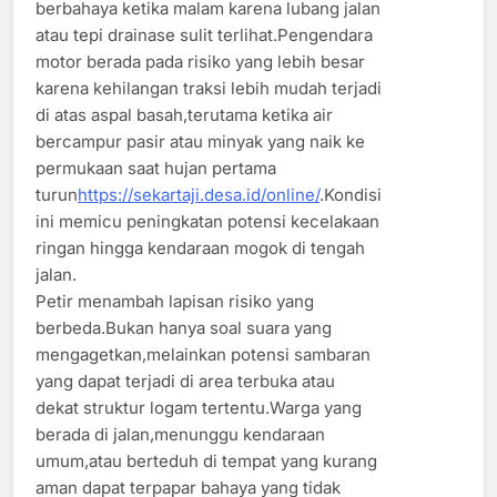
berbahaya ketika malam karena lubang jalan
atau tepi drainase sulit terlihat.Pengendara
motor berada pada risiko yang lebih besar
karena kehilangan traksi lebih mudah terjadi
di atas aspal basah,terutama ketika air
bercampur pasir atau minyak yang naik ke
permukaan saat hujan pertama
turun
https://sekartaji.desa.id/online/
.Kondisi
ini memicu peningkatan potensi kecelakaan
ringan hingga kendaraan mogok di tengah
jalan.
Petir menambah lapisan risiko yang
berbeda.Bukan hanya soal suara yang
mengagetkan,melainkan potensi sambaran
yang dapat terjadi di area terbuka atau
dekat struktur logam tertentu.Warga yang
berada di jalan,menunggu kendaraan
umum,atau berteduh di tempat yang kurang
aman dapat terpapar bahaya yang tidak