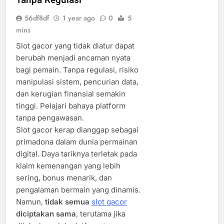
56df8df
1 year ago
0
5
mins
Slot gacor yang tidak diatur dapat
berubah menjadi ancaman nyata
bagi pemain. Tanpa regulasi, risiko
manipulasi sistem, pencurian data,
dan kerugian finansial semakin
tinggi. Pelajari bahaya platform
tanpa pengawasan.
Slot gacor kerap dianggap sebagai
primadona dalam dunia permainan
digital. Daya tariknya terletak pada
klaim kemenangan yang lebih
sering, bonus menarik, dan
pengalaman bermain yang dinamis.
Namun,
tidak semua
slot gacor
diciptakan sama
, terutama jika