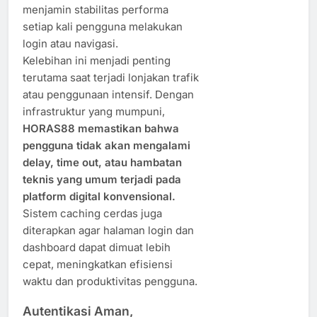
menjamin stabilitas performa
setiap kali pengguna melakukan
login atau navigasi.
Kelebihan ini menjadi penting
terutama saat terjadi lonjakan trafik
atau penggunaan intensif. Dengan
infrastruktur yang mumpuni,
HORAS88 memastikan bahwa
pengguna tidak akan mengalami
delay, time out, atau hambatan
teknis yang umum terjadi pada
platform digital konvensional.
Sistem caching cerdas juga
diterapkan agar halaman login dan
dashboard dapat dimuat lebih
cepat, meningkatkan efisiensi
waktu dan produktivitas pengguna.
Autentikasi Aman,