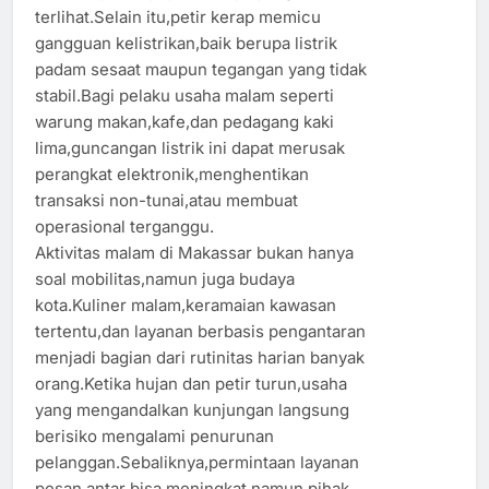
terlihat.Selain itu,petir kerap memicu
gangguan kelistrikan,baik berupa listrik
padam sesaat maupun tegangan yang tidak
stabil.Bagi pelaku usaha malam seperti
warung makan,kafe,dan pedagang kaki
lima,guncangan listrik ini dapat merusak
perangkat elektronik,menghentikan
transaksi non-tunai,atau membuat
operasional terganggu.
Aktivitas malam di Makassar bukan hanya
soal mobilitas,namun juga budaya
kota.Kuliner malam,keramaian kawasan
tertentu,dan layanan berbasis pengantaran
menjadi bagian dari rutinitas harian banyak
orang.Ketika hujan dan petir turun,usaha
yang mengandalkan kunjungan langsung
berisiko mengalami penurunan
pelanggan.Sebaliknya,permintaan layanan
pesan antar bisa meningkat,namun pihak