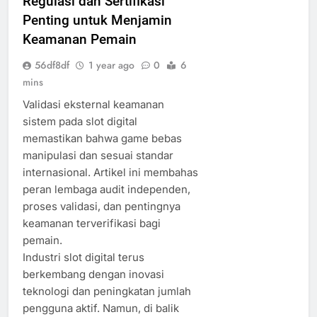
Regulasi dan Sertifikasi
Penting untuk Menjamin
Keamanan Pemain
56df8df
1 year ago
0
6
mins
Validasi eksternal keamanan
sistem pada slot digital
memastikan bahwa game bebas
manipulasi dan sesuai standar
internasional. Artikel ini membahas
peran lembaga audit independen,
proses validasi, dan pentingnya
keamanan terverifikasi bagi
pemain.
Industri slot digital terus
berkembang dengan inovasi
teknologi dan peningkatan jumlah
pengguna aktif. Namun, di balik