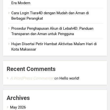
Era Modern
Cara Login Tiara4D dengan Mudah dan Aman di
Berbagai Perangkat
Prosedur Penghapusan Akun di Lebah4D: Panduan
Transparan dan Aman untuk Pengguna
Hujan Disertai Petir Hambat Aktivitas Malam Hari di
Kota Makassar
Recent Comments
A WordPress Commenter
on
Hello world!
Archives
May 2026