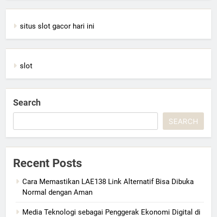
situs slot gacor hari ini
slot
Search
SEARCH
Recent Posts
Cara Memastikan LAE138 Link Alternatif Bisa Dibuka
Normal dengan Aman
Media Teknologi sebagai Penggerak Ekonomi Digital di