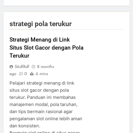
strategi pola terukur
Strategi Menang di Link
Situs Slot Gacor dengan Pola
Terukur
56df8df
8 months
ago
0
6 mins
Pelajari strategi menang di link
situs slot gacor dengan pola
terukur. Panduan ini membahas
manajemen modal, pola taruhan,
dan tips bermain rasional agar
pengalaman slot online lebih aman
dan konsisten.
Bermain slot online di situs gacor