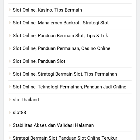
Slot Online, Kasino, Tips Bermain
Slot Online, Manajemen Bankroll, Strategi Slot
Slot Online, Panduan Bermain Slot, Tips & Trik
Slot Online, Panduan Permainan, Casino Online
Slot Online, Panduan Slot
Slot Online, Strategi Bermain Slot, Tips Permainan
Slot Online, Teknologi Permainan, Panduan Judi Online
slot thailand
slot88
Stabilitas Akses dan Validasi Halaman
Strategi Bermain Slot Panduan Slot Online Terukur