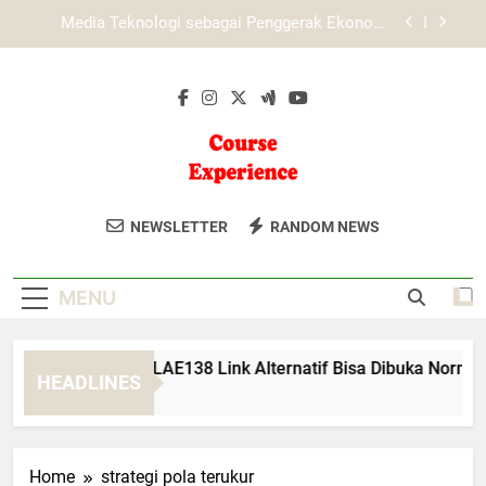
Skip
Cara Login Tiara4D dengan Mudah dan Aman di
to
Berbagai Perangkat
content
Prosedur Penghapusan Akun di Lebah4D:
Panduan Transparan dan Aman untuk Pengguna
Cara Memastikan LAE138 Link Alternatif Bisa
Dibuka Normal dengan Aman
Media Teknologi sebagai Penggerak Ekonomi
Digital di Era Modern
Course
Tingkatkan Keterampilan Anda Dengan
Cara Login Tiara4D dengan Mudah dan Aman di
NEWSLETTER
RANDOM NEWS
Berbagai Perangkat
Experience
Mengikuti Kursus Interaktif Yang
Prosedur Penghapusan Akun di Lebah4D:
Tersedia Di Course Experience.
Panduan Transparan dan Aman untuk Pengguna
MENU
ra Memastikan LAE138 Link Alternatif Bisa Dibuka Normal d
HEADLINES
Months Ago
Home
strategi pola terukur