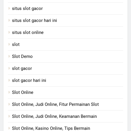
situs slot gacor
situs slot gacor hari ini
situs slot online
slot
Slot Demo
slot gacor
slot gacor hari ini
Slot Online
Slot Online, Judi Online, Fitur Permainan Slot
Slot Online, Judi Online, Keamanan Bermain
Slot Online, Kasino Online, Tips Bermain