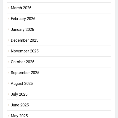
March 2026
February 2026
January 2026
December 2025
November 2025
October 2025
September 2025
August 2025
July 2025
June 2025
May 2025