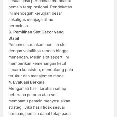
sesuai hasil permainan membantu
pemain tetap rasional. Pendekatan
ini mencegah kerugian besar
sekaligus menjaga ritme
permainan.
3. Pemilihan Slot Gacor yang
Stabil
Pemain disarankan memilih slot
dengan volatilitas rendah hingga
menengah. Mesin slot seperti ini
memberikan kemenangan kecil
secara konsisten, mendukung pola
terukur dan manajemen modal.
4. Evaluasi Berkala
Mengamati hasil taruhan setiap
beberapa putaran atau sesi
membantu pemain menyesuaikan
strategi. Jika hasil tidak sesuai
harapan, pemain dapat tetap pada