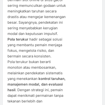
sering memunculkan godaan untuk
meningkatkan taruhan secara
drastis atau mengejar kemenangan
besar. Sayangnya, pendekatan ini
sering menyebabkan kerugian
modal dan keputusan impulsif.
Pola terukur
hadir sebagai solusi
yang membantu pemain menjaga
fokus, mengelola risiko, dan
bermain secara konsisten.
Pola terukur bukan berarti
monoton atau membosankan,
melainkan pendekatan sistematis
yang menekankan
kontrol taruhan,
manajemen modal, dan evaluasi
hasil
. Dengan strategi ini, pemain
dapat menikmati permainan tanpa
tekanan berlebih dan