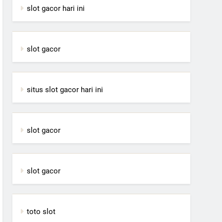
slot gacor hari ini
slot gacor
situs slot gacor hari ini
slot gacor
slot gacor
toto slot