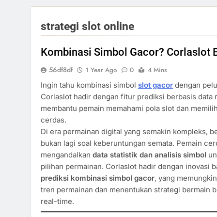
strategi slot online
Kombinasi Simbol Gacor? Corlaslot B
56df8df
1 Year Ago
0
4 Mins
Ingin tahu kombinasi simbol
slot gacor
dengan pelu
Corlaslot hadir dengan fitur prediksi berbasis data 
membantu pemain memahami pola slot dan memilih 
cerdas.
Di era permainan digital yang semakin kompleks, be
bukan lagi soal keberuntungan semata. Pemain cer
mengandalkan
data statistik dan analisis simbol
un
pilihan permainan. Corlaslot hadir dengan inovasi 
prediksi kombinasi simbol gacor
, yang memungki
tren permainan dan menentukan strategi bermain b
real-time.