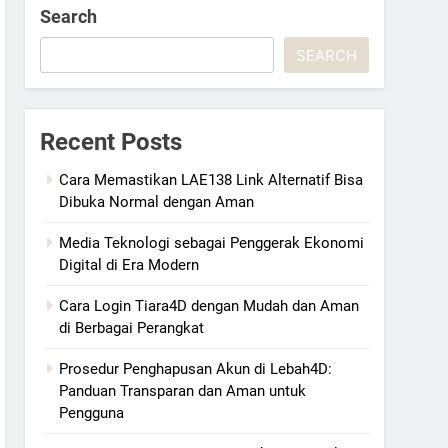
Search
SEARCH
Recent Posts
Cara Memastikan LAE138 Link Alternatif Bisa
Dibuka Normal dengan Aman
Media Teknologi sebagai Penggerak Ekonomi
Digital di Era Modern
Cara Login Tiara4D dengan Mudah dan Aman
di Berbagai Perangkat
Prosedur Penghapusan Akun di Lebah4D:
Panduan Transparan dan Aman untuk
Pengguna