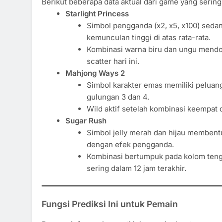
Berikut beberapa data aktual dari game yang serin
Starlight Princess
Simbol pengganda (x2, x5, x100) sedan
kemunculan tinggi di atas rata-rata.
Kombinasi warna biru dan ungu mend
scatter hari ini.
Mahjong Ways 2
Simbol karakter emas memiliki peluang
gulungan 3 dan 4.
Wild aktif setelah kombinasi keempat 
Sugar Rush
Simbol jelly merah dan hijau membent
dengan efek pengganda.
Kombinasi bertumpuk pada kolom tenga
sering dalam 12 jam terakhir.
Fungsi Prediksi Ini untuk Pemain