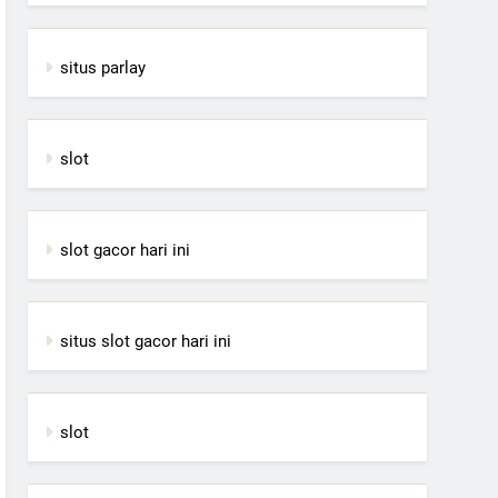
situs parlay
slot
slot gacor hari ini
situs slot gacor hari ini
slot