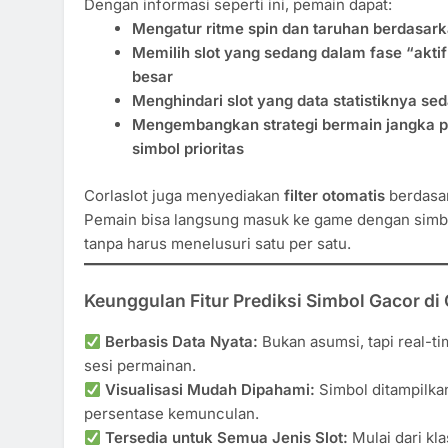
Dengan informasi seperti ini, pemain dapat:
Mengatur ritme spin dan taruhan berdasar
Memilih slot yang sedang dalam fase “aktif
besar
Menghindari slot yang data statistiknya s
Mengembangkan strategi bermain jangka 
simbol prioritas
Corlaslot juga menyediakan
filter otomatis
berdasar
Pemain bisa langsung masuk ke game dengan simbo
tanpa harus menelusuri satu per satu.
Keunggulan Fitur Prediksi Simbol Gacor di 
Berbasis Data Nyata:
Bukan asumsi, tapi real-tim
sesi permainan.
Visualisasi Mudah Dipahami:
Simbol ditampilka
persentase kemunculan.
Tersedia untuk Semua Jenis Slot:
Mulai dari kla