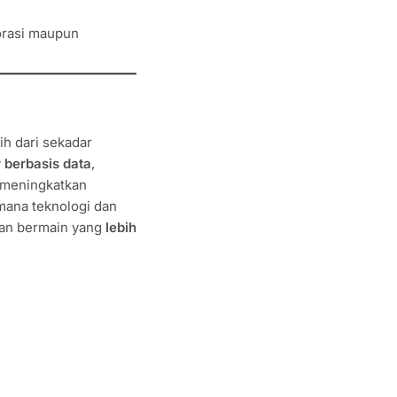
orasi maupun
ih dari sekadar
r berbasis data
,
k meningkatkan
mana teknologi dan
man bermain yang
lebih