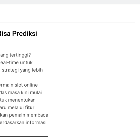
isa Prediksi
ang tertinggi?
real-time untuk
strategi yang lebih
rmain slot online
das masa kini mulai
tuk menentukan
baru melalui
fitur
nkan pemain membaca
erdasarkan informasi