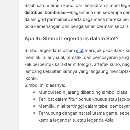
Salah satu elemen kunci dari kehadiran simbol lege
distribusi kombinasi
—bagaimana dan seberapa seri
dalam grid permainan, serta bagaimana mereka ber
pola kemenangan dan pengalaman bermain secara 
Apa Itu Simbol Legendaris dalam Slot?
Simbol legendaris dalam
slot
merujuk pada ikon-ik
memiliki nilai visual, tematik, dan pembayaran yang
kali berbentuk karakter mitologis, artefak kuno, nag
lambang kekuatan lainnya yang langsung mencipt
ikonik.
Simbol ini biasanya:
Muncul lebih jarang dibanding simbol biasa
Terlibat dalam fitur bonus khusus atau jackp
Memiliki nilai tertinggi dalam tabel pembayar
Terhubung dengan narasi utama game, seper
ksatria legendaris, atau legenda Asia