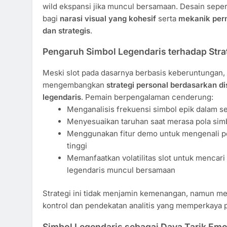
wild ekspansi jika muncul bersamaan. Desain seper
bagi
narasi visual yang kohesif
serta
mekanik per
dan strategis
.
Pengaruh Simbol Legendaris terhadap Stra
Meski slot pada dasarnya berbasis keberuntungan,
mengembangkan
strategi personal berdasarkan di
legendaris
. Pemain berpengalaman cenderung:
Menganalisis frekuensi simbol epik dalam s
Menyesuaikan taruhan saat merasa pola simb
Menggunakan fitur demo untuk mengenali pol
tinggi
Memanfaatkan volatilitas slot untuk mencari
legendaris muncul bersamaan
Strategi ini tidak menjamin kemenangan, namun m
kontrol dan pendekatan analitis yang memperkaya
Simbol Legendaris sebagai Daya Tarik Emo