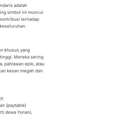
ndaris adalah
ng simbol ini muncul
kontribusi terhadap
keseluruhan.
on khusus yang
 tinggi. Mereka sering
a, pahlawan epik, atau
akan kesan megah dan
ot
an (paytable)
ti dewa Yunani,