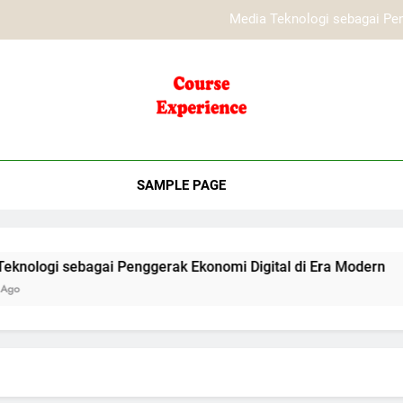
Media Teknologi sebagai Pen
Cara Login Tiara4D dengan 
Prosedur Penghapusan Akun di Lebah4D: Panduan
rse Experience
Cara Memastikan LAE138 Link Alter
 Keterampilan Anda Dengan Mengikuti Kursus Interaktif Yang T
Media Teknologi sebagai Pen
SAMPLE PAGE
Cara Login Tiara4D dengan 
Prosedur Penghapusan Akun di Lebah4D: Panduan
bagai Penggerak Ekonomi Digital di Era Modern
Cara Lo
5 Months 