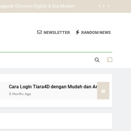
ggerak Ekonomi Digital di Era Modern
Mudah dan Aman di Berbagai Perangkat
 Transparan dan Aman untuk Pengguna
NEWSLETTER
RANDOM NEWS
natif Bisa Dibuka Normal dengan Aman
ersedia Di Course Experience.
ggerak Ekonomi Digital di Era Modern
Mudah dan Aman di Berbagai Perangkat
 Transparan dan Aman untuk Pengguna
gin Tiara4D dengan Mudah dan Aman di Berbagai Perangkat
Ago