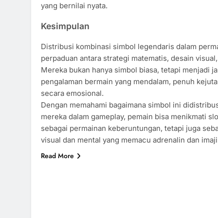
yang bernilai nyata.
Kesimpulan
Distribusi kombinasi simbol legendaris dalam perma
perpaduan antara strategi matematis, desain visual,
Mereka bukan hanya simbol biasa, tetapi menjadi ja
pengalaman bermain yang mendalam, penuh kejuta
secara emosional.
Dengan memahami bagaimana simbol ini didistribu
mereka dalam gameplay, pemain bisa menikmati sl
sebagai permainan keberuntungan, tetapi juga seb
visual dan mental yang memacu adrenalin dan imaji
Read More