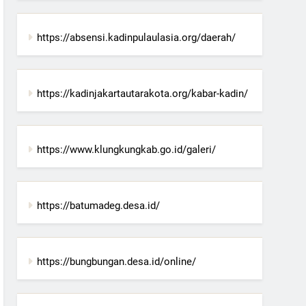
https://absensi.kadinpulaulasia.org/daerah/
https://kadinjakartautarakota.org/kabar-kadin/
https://www.klungkungkab.go.id/galeri/
https://batumadeg.desa.id/
https://bungbungan.desa.id/online/