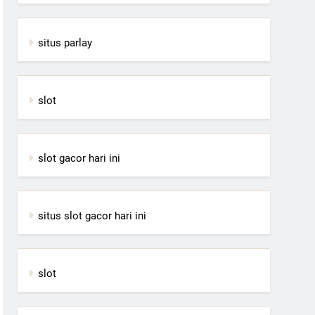
situs parlay
slot
slot gacor hari ini
situs slot gacor hari ini
slot