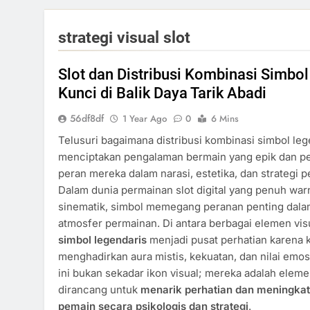
strategi visual slot
Slot dan Distribusi Kombinasi Simbol
Kunci di Balik Daya Tarik Abadi
56df8df
1 Year Ago
0
6 Mins
Telusuri bagaimana distribusi kombinasi simbol leg
menciptakan pengalaman bermain yang epik dan pe
peran mereka dalam narasi, estetika, dan strategi 
Dalam dunia permainan slot digital yang penuh war
sinematik, simbol memegang peranan penting da
atmosfer permainan. Di antara berbagai elemen visu
simbol legendaris
menjadi pusat perhatian karena 
menghadirkan aura mistis, kekuatan, dan nilai emos
ini bukan sekadar ikon visual; mereka adalah eleme
dirancang untuk
menarik perhatian dan meningkat
pemain secara psikologis dan strategi
.