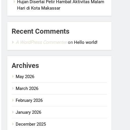
Hujan Disertai Petir Hambat Aktivitas Malam
Hari di Kota Makassar
Recent Comments
A WordPress Commenter
on
Hello world!
Archives
May 2026
March 2026
February 2026
January 2026
December 2025