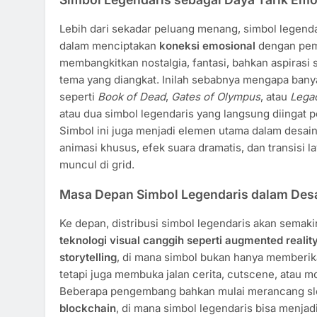
Lebih dari sekadar peluang menang, simbol legend
dalam menciptakan
koneksi emosional
dengan pem
membangkitkan nostalgia, fantasi, bahkan aspirasi s
tema yang diangkat. Inilah sebabnya mengapa banya
seperti
Book of Dead
,
Gates of Olympus
, atau
Lega
atau dua simbol legendaris yang langsung diingat 
Simbol ini juga menjadi elemen utama dalam desai
animasi khusus, efek suara dramatis, dan transisi la
muncul di grid.
Masa Depan Simbol Legendaris dalam Desa
Ke depan, distribusi simbol legendaris akan semaki
teknologi visual canggih seperti augmented realit
storytelling
, di mana simbol bukan hanya memberi
tetapi juga membuka jalan cerita, cutscene, atau 
Beberapa pengembang bahkan mulai merancang sl
blockchain
, di mana simbol legendaris bisa menjadi