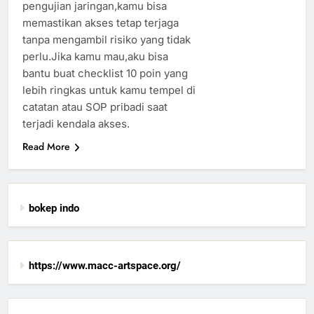
pengujian jaringan,kamu bisa
memastikan akses tetap terjaga
tanpa mengambil risiko yang tidak
perlu.Jika kamu mau,aku bisa
bantu buat checklist 10 poin yang
lebih ringkas untuk kamu tempel di
catatan atau SOP pribadi saat
terjadi kendala akses.
Read More
bokep indo
https://www.macc-artspace.org/