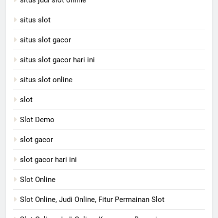
situs slot
situs slot gacor
situs slot gacor hari ini
situs slot online
slot
Slot Demo
slot gacor
slot gacor hari ini
Slot Online
Slot Online, Judi Online, Fitur Permainan Slot