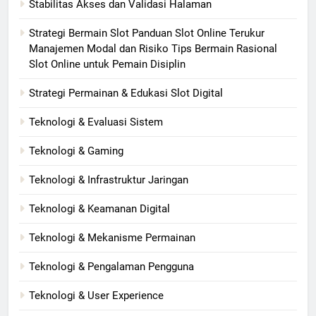
Stabilitas Akses dan Validasi Halaman
Strategi Bermain Slot Panduan Slot Online Terukur
Manajemen Modal dan Risiko Tips Bermain Rasional
Slot Online untuk Pemain Disiplin
Strategi Permainan & Edukasi Slot Digital
Teknologi & Evaluasi Sistem
Teknologi & Gaming
Teknologi & Infrastruktur Jaringan
Teknologi & Keamanan Digital
Teknologi & Mekanisme Permainan
Teknologi & Pengalaman Pengguna
Teknologi & User Experience