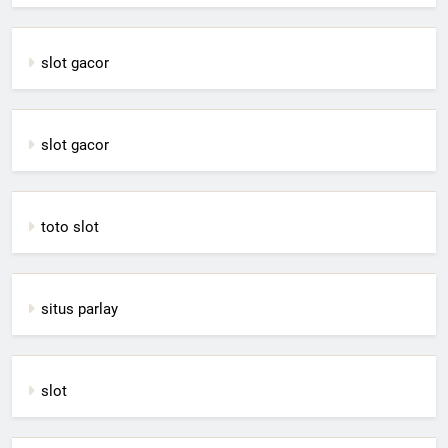
slot gacor
slot gacor
toto slot
situs parlay
slot