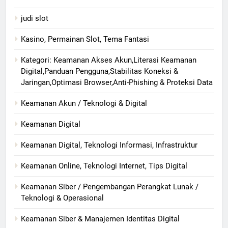
judi slot
Kasino, Permainan Slot, Tema Fantasi
Kategori: Keamanan Akses Akun,Literasi Keamanan
Digital,Panduan Pengguna,Stabilitas Koneksi &
Jaringan,Optimasi Browser,Anti-Phishing & Proteksi Data
Keamanan Akun / Teknologi & Digital
Keamanan Digital
Keamanan Digital, Teknologi Informasi, Infrastruktur
Keamanan Online, Teknologi Internet, Tips Digital
Keamanan Siber / Pengembangan Perangkat Lunak /
Teknologi & Operasional
Keamanan Siber & Manajemen Identitas Digital