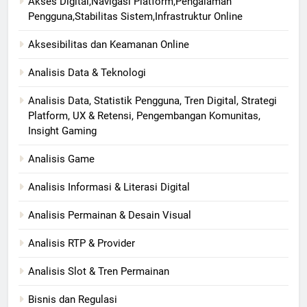
Akses Digital,Navigasi Platform,Pengalaman
Pengguna,Stabilitas Sistem,Infrastruktur Online
Aksesibilitas dan Keamanan Online
Analisis Data & Teknologi
Analisis Data, Statistik Pengguna, Tren Digital, Strategi
Platform, UX & Retensi, Pengembangan Komunitas,
Insight Gaming
Analisis Game
Analisis Informasi & Literasi Digital
Analisis Permainan & Desain Visual
Analisis RTP & Provider
Analisis Slot & Tren Permainan
Bisnis dan Regulasi