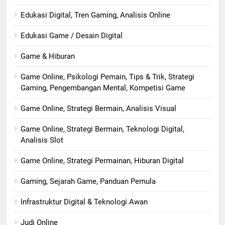
Edukasi Digital, Tren Gaming, Analisis Online
Edukasi Game / Desain Digital
Game & Hiburan
Game Online, Psikologi Pemain, Tips & Trik, Strategi
Gaming, Pengembangan Mental, Kompetisi Game
Game Online, Strategi Bermain, Analisis Visual
Game Online, Strategi Bermain, Teknologi Digital,
Analisis Slot
Game Online, Strategi Permainan, Hiburan Digital
Gaming, Sejarah Game, Panduan Pemula
Infrastruktur Digital & Teknologi Awan
Judi Online