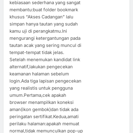
kebiasaan sederhana yang sangat
membantu:buat folder bookmark
khusus “Akses Cadangan” lalu
simpan hanya tautan yang sudah
kamu uji di perangkatmu.Ini
mengurangi ketergantungan pada
tautan acak yang sering muncul di
tempat-tempat tidak jelas.
Setelah menemukan kandidat link
alternatif,lakukan pengecekan
keamanan halaman sebelum
login.Ada tiga lapisan pengecekan
yang realistis untuk pengguna
umum.Pertama,cek apakah
browser menampilkan koneksi
aman(ikon gembok)dan tidak ada
peringatan sertifikat.Kedua,amati
perilaku halaman:apakah memuat
normal,tidak memunculkan pop-up