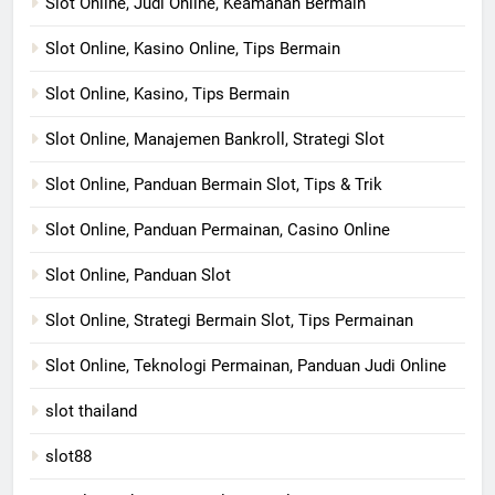
Slot Online, Judi Online, Keamanan Bermain
Slot Online, Kasino Online, Tips Bermain
Slot Online, Kasino, Tips Bermain
Slot Online, Manajemen Bankroll, Strategi Slot
Slot Online, Panduan Bermain Slot, Tips & Trik
Slot Online, Panduan Permainan, Casino Online
Slot Online, Panduan Slot
Slot Online, Strategi Bermain Slot, Tips Permainan
Slot Online, Teknologi Permainan, Panduan Judi Online
slot thailand
slot88