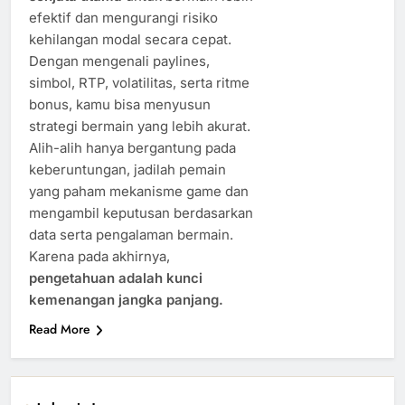
efektif dan mengurangi risiko
kehilangan modal secara cepat.
Dengan mengenali paylines,
simbol, RTP, volatilitas, serta ritme
bonus, kamu bisa menyusun
strategi bermain yang lebih akurat.
Alih-alih hanya bergantung pada
keberuntungan, jadilah pemain
yang paham mekanisme game dan
mengambil keputusan berdasarkan
data serta pengalaman bermain.
Karena pada akhirnya,
pengetahuan adalah kunci
kemenangan jangka panjang.
Read More