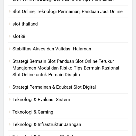
Slot Online, Teknologi Permainan, Panduan Judi Online
slot thailand
slot88
Stabilitas Akses dan Validasi Halaman
Strategi Bermain Slot Panduan Slot Online Terukur
Manajemen Modal dan Risiko Tips Bermain Rasional
Slot Online untuk Pemain Disiplin
Strategi Permainan & Edukasi Slot Digital
Teknologi & Evaluasi Sistem
Teknologi & Gaming
Teknologi & Infrastruktur Jaringan