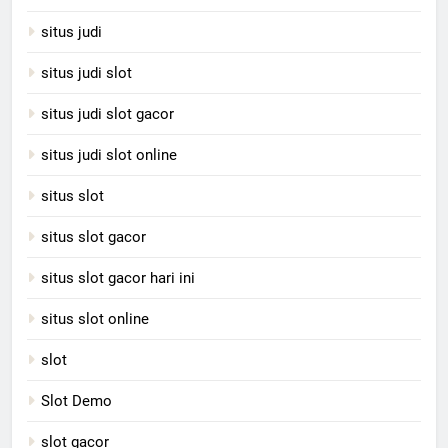
situs judi
situs judi slot
situs judi slot gacor
situs judi slot online
situs slot
situs slot gacor
situs slot gacor hari ini
situs slot online
slot
Slot Demo
slot gacor