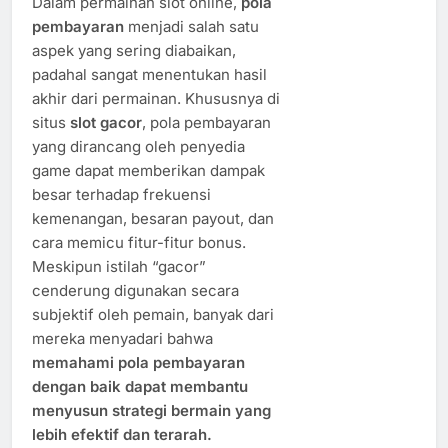
Dalam permainan slot online,
pola
pembayaran
menjadi salah satu
aspek yang sering diabaikan,
padahal sangat menentukan hasil
akhir dari permainan. Khususnya di
situs
slot gacor
, pola pembayaran
yang dirancang oleh penyedia
game dapat memberikan dampak
besar terhadap frekuensi
kemenangan, besaran payout, dan
cara memicu fitur-fitur bonus.
Meskipun istilah “gacor”
cenderung digunakan secara
subjektif oleh pemain, banyak dari
mereka menyadari bahwa
memahami pola pembayaran
dengan baik dapat membantu
menyusun strategi bermain yang
lebih efektif dan terarah.