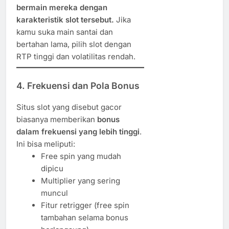
bermain mereka dengan
karakteristik slot tersebut.
Jika
kamu suka main santai dan
bertahan lama, pilih slot dengan
RTP tinggi dan volatilitas rendah.
4. Frekuensi dan Pola Bonus
Situs slot yang disebut gacor
biasanya memberikan
bonus
dalam frekuensi yang lebih tinggi
.
Ini bisa meliputi:
Free spin yang mudah
dipicu
Multiplier yang sering
muncul
Fitur retrigger (free spin
tambahan selama bonus