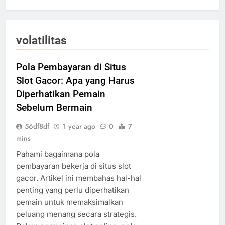
volatilitas
Pola Pembayaran di Situs
Slot Gacor: Apa yang Harus
Diperhatikan Pemain
Sebelum Bermain
56df8df
1 year ago
0
7
mins
Pahami bagaimana pola
pembayaran bekerja di situs slot
gacor. Artikel ini membahas hal-hal
penting yang perlu diperhatikan
pemain untuk memaksimalkan
peluang menang secara strategis.