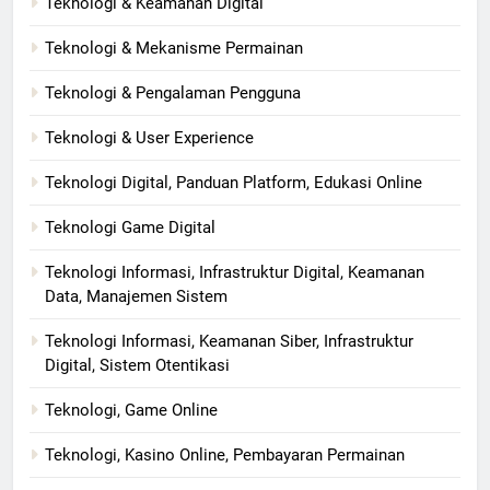
Teknologi & Keamanan Digital
Teknologi & Mekanisme Permainan
Teknologi & Pengalaman Pengguna
Teknologi & User Experience
Teknologi Digital, Panduan Platform, Edukasi Online
Teknologi Game Digital
Teknologi Informasi, Infrastruktur Digital, Keamanan
Data, Manajemen Sistem
Teknologi Informasi, Keamanan Siber, Infrastruktur
Digital, Sistem Otentikasi
Teknologi, Game Online
Teknologi, Kasino Online, Pembayaran Permainan