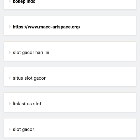
bokep indo
https://www.macc-artspace.org/
slot gacor hari ini
situs slot gacor
link situs slot
slot gacor