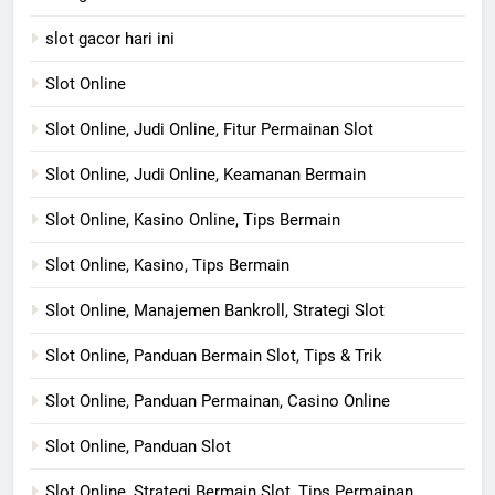
slot gacor hari ini
Slot Online
Slot Online, Judi Online, Fitur Permainan Slot
Slot Online, Judi Online, Keamanan Bermain
Slot Online, Kasino Online, Tips Bermain
Slot Online, Kasino, Tips Bermain
Slot Online, Manajemen Bankroll, Strategi Slot
Slot Online, Panduan Bermain Slot, Tips & Trik
Slot Online, Panduan Permainan, Casino Online
Slot Online, Panduan Slot
Slot Online, Strategi Bermain Slot, Tips Permainan