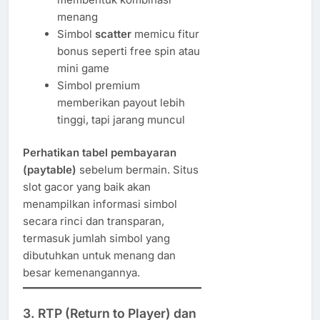
menang
Simbol
scatter
memicu fitur
bonus seperti free spin atau
mini game
Simbol premium
memberikan payout lebih
tinggi, tapi jarang muncul
Perhatikan tabel pembayaran
(paytable)
sebelum bermain. Situs
slot gacor yang baik akan
menampilkan informasi simbol
secara rinci dan transparan,
termasuk jumlah simbol yang
dibutuhkan untuk menang dan
besar kemenangannya.
3. RTP (Return to Player) dan