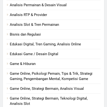
Analisis Permainan & Desain Visual
Analisis RTP & Provider
Analisis Slot & Tren Permainan
Bisnis dan Regulasi
Edukasi Digital, Tren Gaming, Analisis Online
Edukasi Game / Desain Digital
Game & Hiburan
Game Online, Psikologi Pemain, Tips & Trik, Strategi
Gaming, Pengembangan Mental, Kompetisi Game
Game Online, Strategi Bermain, Analisis Visual
Game Online, Strategi Bermain, Teknologi Digital,
Analisis Slot