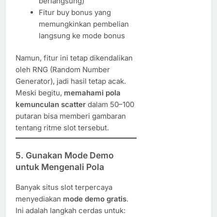
berlangsung)
Fitur buy bonus yang
memungkinkan pembelian
langsung ke mode bonus
Namun, fitur ini tetap dikendalikan
oleh RNG (Random Number
Generator), jadi hasil tetap acak.
Meski begitu,
memahami pola
kemunculan scatter
dalam 50–100
putaran bisa memberi gambaran
tentang ritme slot tersebut.
5. Gunakan Mode Demo
untuk Mengenali Pola
Banyak situs slot terpercaya
menyediakan
mode demo gratis
.
Ini adalah langkah cerdas untuk: