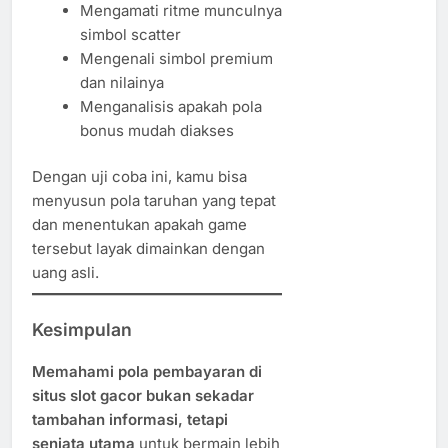
Mengamati ritme munculnya
simbol scatter
Mengenali simbol premium
dan nilainya
Menganalisis apakah pola
bonus mudah diakses
Dengan uji coba ini, kamu bisa
menyusun pola taruhan yang tepat
dan menentukan apakah game
tersebut layak dimainkan dengan
uang asli.
Kesimpulan
Memahami pola pembayaran di
situs slot gacor bukan sekadar
tambahan informasi, tetapi
senjata utama
untuk bermain lebih