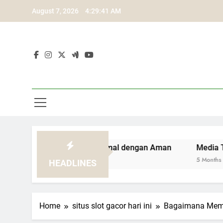
Skip
August 7, 2026
4:29:42 AM
to
content
Cou
Tingkatkan
 Dibuka Normal dengan Aman
Media Teknologi sebagai P
5 Months Ago
HEADLINES
Home
situs slot gacor hari ini
Bagaimana Memil