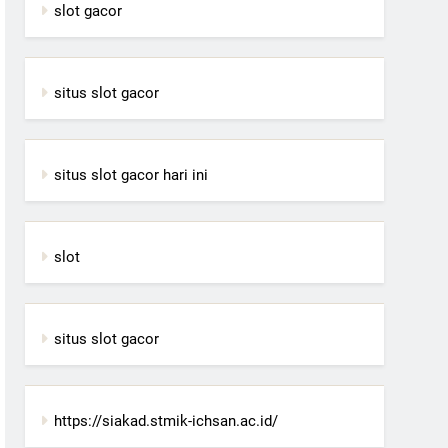
slot gacor
situs slot gacor
situs slot gacor hari ini
slot
situs slot gacor
https://siakad.stmik-ichsan.ac.id/