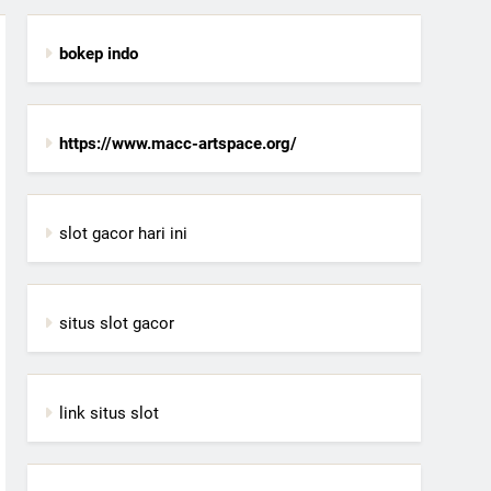
bokep indo
https://www.macc-artspace.org/
slot gacor hari ini
situs slot gacor
link situs slot