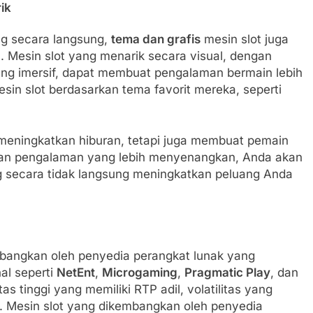
ik
g secara langsung,
tema dan grafis
mesin slot juga
 Mesin slot yang menarik secara visual, dengan
g imersif, dapat membuat pengalaman bermain lebih
n slot berdasarkan tema favorit mereka, seperti
 meningkatkan hiburan, tetapi juga membuat pemain
ngan pengalaman yang lebih menyenangkan, Anda akan
ng secara tidak langsung meningkatkan peluang Anda
mbangkan oleh penyedia perangkat lunak yang
al seperti
NetEnt
,
Microgaming
,
Pragmatic Play
, dan
as tinggi yang memiliki RTP adil, volatilitas yang
. Mesin slot yang dikembangkan oleh penyedia