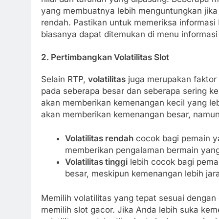
yang membuatnya lebih menguntungkan jika
rendah. Pastikan untuk memeriksa informasi
biasanya dapat ditemukan di menu informasi
2.
Pertimbangkan Volatilitas Slot
Selain RTP,
volatilitas
juga merupakan faktor 
pada seberapa besar dan seberapa sering kem
akan memberikan kemenangan kecil yang lebih
akan memberikan kemenangan besar, namun l
Volatilitas rendah
cocok bagi pemain ya
memberikan pengalaman bermain yang 
Volatilitas tinggi
lebih cocok bagi pemai
besar, meskipun kemenangan lebih jar
Memilih volatilitas yang tepat sesuai denga
memilih slot gacor. Jika Anda lebih suka kem