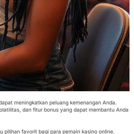
ang dapat meningkatkan peluang kemenangan Anda.
olatilitas, dan fitur bonus yang dapat membantu Anda
 pilihan favorit bagi para pemain kasino online.