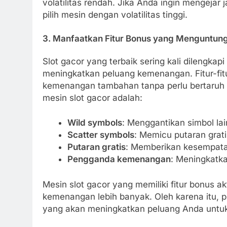
volatilitas rendah. Jika Anda ingin mengejar 
pilih mesin dengan volatilitas tinggi.
3.
Manfaatkan Fitur Bonus yang Menguntun
Slot gacor yang terbaik sering kali dilengka
meningkatkan peluang kemenangan. Fitur-fi
kemenangan tambahan tanpa perlu bertaruh 
mesin slot gacor adalah:
Wild symbols
: Menggantikan simbol l
Scatter symbols
: Memicu putaran grati
Putaran gratis
: Memberikan kesempata
Pengganda kemenangan
: Meningkatk
Mesin slot gacor yang memiliki fitur bonus a
kemenangan lebih banyak. Oleh karena itu, p
yang akan meningkatkan peluang Anda untuk