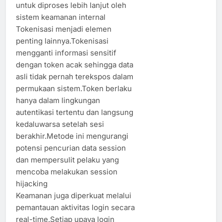
untuk diproses lebih lanjut oleh
sistem keamanan internal
Tokenisasi menjadi elemen
penting lainnya.Tokenisasi
mengganti informasi sensitif
dengan token acak sehingga data
asli tidak pernah terekspos dalam
permukaan sistem.Token berlaku
hanya dalam lingkungan
autentikasi tertentu dan langsung
kedaluwarsa setelah sesi
berakhir.Metode ini mengurangi
potensi pencurian data session
dan mempersulit pelaku yang
mencoba melakukan session
hijacking
Keamanan juga diperkuat melalui
pemantauan aktivitas login secara
real-time.Setiap upaya login