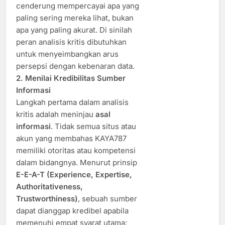
cenderung mempercayai apa yang
paling sering mereka lihat, bukan
apa yang paling akurat. Di sinilah
peran analisis kritis dibutuhkan
untuk menyeimbangkan arus
persepsi dengan kebenaran data.
2. Menilai Kredibilitas Sumber
Informasi
Langkah pertama dalam analisis
kritis adalah meninjau
asal
informasi
. Tidak semua situs atau
akun yang membahas KAYA787
memiliki otoritas atau kompetensi
dalam bidangnya. Menurut prinsip
E-E-A-T (Experience, Expertise,
Authoritativeness,
Trustworthiness)
, sebuah sumber
dapat dianggap kredibel apabila
memenuhi empat syarat utama: