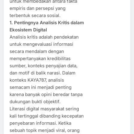
untuk membedakan antara fakta
empiris dan persepsi yang
terbentuk secara sosial.
1. Pentingnya Analisis Kritis dalam
Ekosistem Digital
Analisis kritis adalah pendekatan
untuk mengevaluasi informasi
secara mendalam dengan
mempertanyakan kredibilitas
sumber, konteks penyajian data,
dan motif di balik narasi. Dalam
konteks KAYA787, analisis
semacam ini menjadi penting
karena banyak opini beredar tanpa
dukungan bukti objektif.
Literasi digital masyarakat sering
kali tertinggal dibanding kecepatan
penyebaran informasi. Ketika
sebuah topik menjadi viral, orang