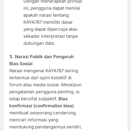
Dengan menerapkan prinsip
ini, pengguna dapat menilai
apakah narasi tentang
KAYA787 memiliki dasar
yang dapat dipercaya atau
sekadar interpretasi tanpa
dukungan data.
3. Narasi Publik dan Pengaruh
Bias Sosial
Narasi mengenai KAYA787 sering
terbentuk dari opini kolektif di
forum atau media sosial. Meskipun
pengalaman pengguna penting, ia
tetap bersifat subjektif.
Bias
konfirmasi (confirmation bias)
membuat seseorang cenderung
mencari informasi yang
mendukung pandangannya sendiri,