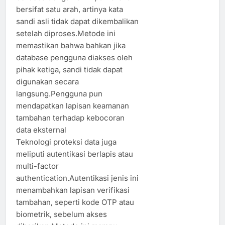
bersifat satu arah, artinya kata
sandi asli tidak dapat dikembalikan
setelah diproses.Metode ini
memastikan bahwa bahkan jika
database pengguna diakses oleh
pihak ketiga, sandi tidak dapat
digunakan secara
langsung.Pengguna pun
mendapatkan lapisan keamanan
tambahan terhadap kebocoran
data eksternal
Teknologi proteksi data juga
meliputi autentikasi berlapis atau
multi-factor
authentication.Autentikasi jenis ini
menambahkan lapisan verifikasi
tambahan, seperti kode OTP atau
biometrik, sebelum akses