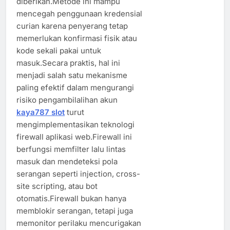
diberikan.Metode ini mampu
mencegah penggunaan kredensial
curian karena penyerang tetap
memerlukan konfirmasi fisik atau
kode sekali pakai untuk
masuk.Secara praktis, hal ini
menjadi salah satu mekanisme
paling efektif dalam mengurangi
risiko pengambilalihan akun
kaya787 slot
turut
mengimplementasikan teknologi
firewall aplikasi web.Firewall ini
berfungsi memfilter lalu lintas
masuk dan mendeteksi pola
serangan seperti injection, cross-
site scripting, atau bot
otomatis.Firewall bukan hanya
memblokir serangan, tetapi juga
memonitor perilaku mencurigakan