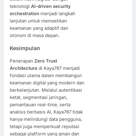
teknologi
AI-driven security
orchestration
menjadi langkah
lanjutan untuk memastikan
keamanan yang adaptif dan
otonom di masa depan.
Kesimpulan
Penerapan
Zero Trust
Architecture
di Kaya787 menjadi
fondasi utama dalam membangun
keamanan digital yang modern dan
berkelanjutan. Melalui autentikasi
ketat, segmentasi jaringan,
pemantauan real-time, serta
analisis berbasis AI, Kaya787 tidak
hanya melindungi data pengguna,
tetapi juga memperkuat reputasi
sebagai platform yang aman dan