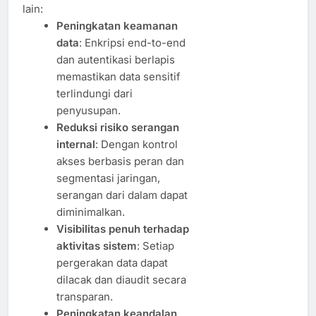
lain:
Peningkatan keamanan
data
: Enkripsi end-to-end
dan autentikasi berlapis
memastikan data sensitif
terlindungi dari
penyusupan.
Reduksi risiko serangan
internal
: Dengan kontrol
akses berbasis peran dan
segmentasi jaringan,
serangan dari dalam dapat
diminimalkan.
Visibilitas penuh terhadap
aktivitas sistem
: Setiap
pergerakan data dapat
dilacak dan diaudit secara
transparan.
Peningkatan keandalan