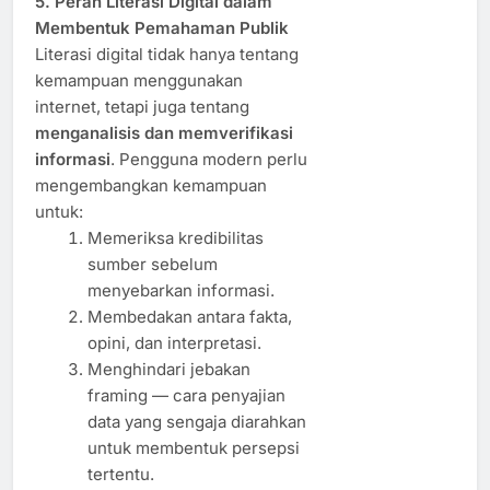
5. Peran Literasi Digital dalam
Membentuk Pemahaman Publik
Literasi digital tidak hanya tentang
kemampuan menggunakan
internet, tetapi juga tentang
menganalisis dan memverifikasi
informasi
. Pengguna modern perlu
mengembangkan kemampuan
untuk:
Memeriksa kredibilitas
sumber sebelum
menyebarkan informasi.
Membedakan antara fakta,
opini, dan interpretasi.
Menghindari jebakan
framing — cara penyajian
data yang sengaja diarahkan
untuk membentuk persepsi
tertentu.