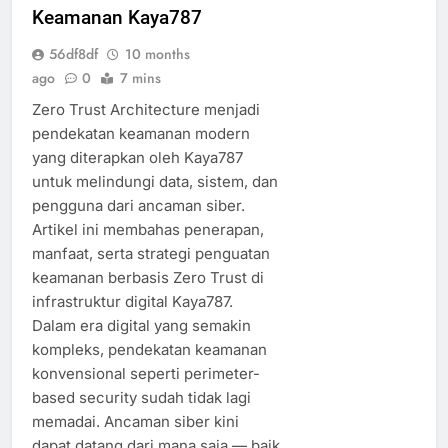
Keamanan Kaya787
56df8df
10 months
ago
0
7 mins
Zero Trust Architecture menjadi
pendekatan keamanan modern
yang diterapkan oleh Kaya787
untuk melindungi data, sistem, dan
pengguna dari ancaman siber.
Artikel ini membahas penerapan,
manfaat, serta strategi penguatan
keamanan berbasis Zero Trust di
infrastruktur digital Kaya787.
Dalam era digital yang semakin
kompleks, pendekatan keamanan
konvensional seperti perimeter-
based security sudah tidak lagi
memadai. Ancaman siber kini
dapat datang dari mana saja — baik