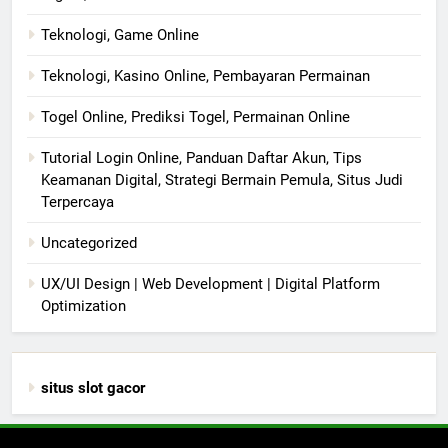
Teknologi, Game Online
Teknologi, Kasino Online, Pembayaran Permainan
Togel Online, Prediksi Togel, Permainan Online
Tutorial Login Online, Panduan Daftar Akun, Tips
Keamanan Digital, Strategi Bermain Pemula, Situs Judi
Terpercaya
Uncategorized
UX/UI Design | Web Development | Digital Platform
Optimization
situs slot gacor