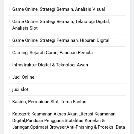
Game Online, Strategi Bermain, Analisis Visual
Game Online, Strategi Bermain, Teknologi Digital,
Analisis Slot
Game Online, Strategi Permainan, Hiburan Digital
Gaming, Sejarah Game, Panduan Pemula
Infrastruktur Digital & Teknologi Awan
Judi Online
judi slot
Kasino, Permainan Slot, Tema Fantasi
Kategori: Keamanan Akses Akun,Literasi Keamanan
Digital,Panduan Pengguna,Stabilitas Koneksi &
Jaringan,Optimasi Browser,Anti-Phishing & Proteksi Data