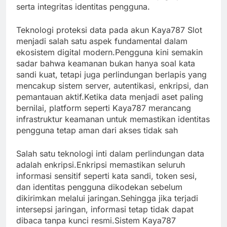
serta integritas identitas pengguna.
Teknologi proteksi data pada akun Kaya787 Slot
menjadi salah satu aspek fundamental dalam
ekosistem digital modern.Pengguna kini semakin
sadar bahwa keamanan bukan hanya soal kata
sandi kuat, tetapi juga perlindungan berlapis yang
mencakup sistem server, autentikasi, enkripsi, dan
pemantauan aktif.Ketika data menjadi aset paling
bernilai, platform seperti Kaya787 merancang
infrastruktur keamanan untuk memastikan identitas
pengguna tetap aman dari akses tidak sah
Salah satu teknologi inti dalam perlindungan data
adalah enkripsi.Enkripsi memastikan seluruh
informasi sensitif seperti kata sandi, token sesi,
dan identitas pengguna dikodekan sebelum
dikirimkan melalui jaringan.Sehingga jika terjadi
intersepsi jaringan, informasi tetap tidak dapat
dibaca tanpa kunci resmi.Sistem Kaya787