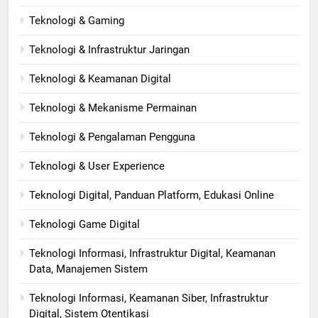
Teknologi & Gaming
Teknologi & Infrastruktur Jaringan
Teknologi & Keamanan Digital
Teknologi & Mekanisme Permainan
Teknologi & Pengalaman Pengguna
Teknologi & User Experience
Teknologi Digital, Panduan Platform, Edukasi Online
Teknologi Game Digital
Teknologi Informasi, Infrastruktur Digital, Keamanan
Data, Manajemen Sistem
Teknologi Informasi, Keamanan Siber, Infrastruktur
Digital, Sistem Otentikasi