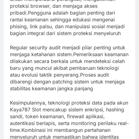
proteksi browser, dan menjaga akses
pribadi.Pengguna adalah bagian penting dari
rantai keamanan sehingga edukasi mengenai
phising, link palsu, dan manipulasi sosial menjadi
bagian integral dari sistem proteksi menyeluruh
Regular security audit menjadi pilar penting untuk
menjaga ketahanan sistem.Pemeriksaan keamanan
dilakukan secara berkala untuk mendeteksi celah
baru yang muncul akibat pembaruan teknologi
atau evolusi taktik penyerang.Proses audit
dibarengi dengan patching sistem untuk menjaga
stabilitas keamanan jangka panjang
Kesimpulannya, teknologi proteksi data pada akun
Kaya787 Slot mencakup sistem enkripsi, hashing
sandi, token keamanan, firewall aplikasi,
autentikasi berlapis, serta monitoring perilaku real-
time.Kombinasi ini membangun pertahanan
menyeluruh untuk memastikan bahwa identitas