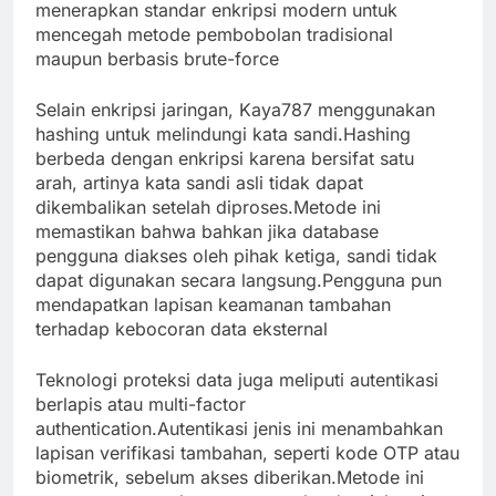
menerapkan standar enkripsi modern untuk
mencegah metode pembobolan tradisional
maupun berbasis brute-force
Selain enkripsi jaringan, Kaya787 menggunakan
hashing untuk melindungi kata sandi.Hashing
berbeda dengan enkripsi karena bersifat satu
arah, artinya kata sandi asli tidak dapat
dikembalikan setelah diproses.Metode ini
memastikan bahwa bahkan jika database
pengguna diakses oleh pihak ketiga, sandi tidak
dapat digunakan secara langsung.Pengguna pun
mendapatkan lapisan keamanan tambahan
terhadap kebocoran data eksternal
Teknologi proteksi data juga meliputi autentikasi
berlapis atau multi-factor
authentication.Autentikasi jenis ini menambahkan
lapisan verifikasi tambahan, seperti kode OTP atau
biometrik, sebelum akses diberikan.Metode ini