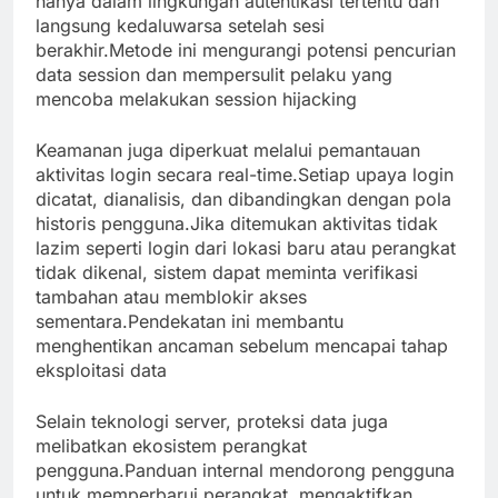
hanya dalam lingkungan autentikasi tertentu dan
langsung kedaluwarsa setelah sesi
berakhir.Metode ini mengurangi potensi pencurian
data session dan mempersulit pelaku yang
mencoba melakukan session hijacking
Keamanan juga diperkuat melalui pemantauan
aktivitas login secara real-time.Setiap upaya login
dicatat, dianalisis, dan dibandingkan dengan pola
historis pengguna.Jika ditemukan aktivitas tidak
lazim seperti login dari lokasi baru atau perangkat
tidak dikenal, sistem dapat meminta verifikasi
tambahan atau memblokir akses
sementara.Pendekatan ini membantu
menghentikan ancaman sebelum mencapai tahap
eksploitasi data
Selain teknologi server, proteksi data juga
melibatkan ekosistem perangkat
pengguna.Panduan internal mendorong pengguna
untuk memperbarui perangkat, mengaktifkan