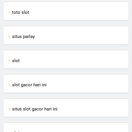
toto slot
situs parlay
slot
slot gacor hari ini
situs slot gacor hari ini